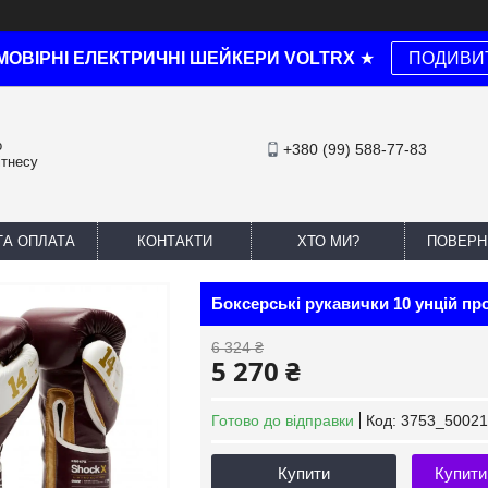
МОВІРНІ ЕЛЕКТРИЧНІ ШЕЙКЕРИ VOLTRX
★
ПОДИВИ
о
+380 (99) 588-77-83
ітнесу
ТА ОПЛАТА
КОНТАКТИ
ХТО МИ?
ПОВЕРН
Боксерські рукавички 10 унцій пр
6 324 ₴
5 270 ₴
Готово до відправки
Код:
3753_50021
Купити
Купити