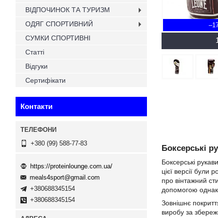
ВІДПОЧИНОК ТА ТУРИЗМ
ОДЯГ СПОРТИВНИЙ
–1
СУМКИ СПОРТИВНІ
Статті
Відгуки
Сертифікати
Контакти
+380 (99) 588-77-83
Боксерські ру
Боксерські рукав
https://proteinlounge.com.ua/
цієї версії були 
meals4sport@gmail.com
про вінтажний сти
+380688345154
допомогою однако
+380688345154
Зовнішнє покритт
виробу за збереж