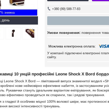
+380 (99) 588-77-83
7%
1 день
повернення това
У компанії підключені електронні пла
сайту.
кавиці 10 унцій професійні Leone Shock X Bord бордо
иці Leone Shock X Bord — лімітований випуск знаменитої моделі «S
розроблені нове неймовірно ефективне набиття, із застосуванням усіх
ль. Рукавички стануть ідеальним варіантом екіпірування, як боксерів-
во ефективно проводяться як спаринги, так і рядові тренування.
я з гладкої й особливо міцної 100% волової шкіри, має протизносні 
ення високої інтенсивності тренувань.