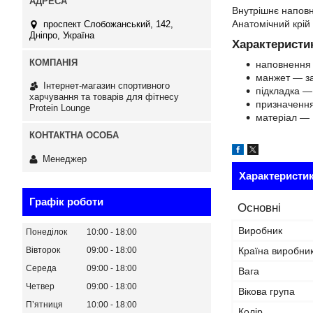
Внутрішнє наповн
Анатомічний крій
проспект Слобожанський, 142,
Дніпро, Україна
Характеристи
наповнення 
манжет — з
Інтернет-магазин спортивного
підкладка —
харчування та товарів для фітнесу
призначенн
Protein Lounge
матеріал — 
Менеджер
Характеристи
Графік роботи
Основні
Виробник
Понеділок
10:00
18:00
Вівторок
09:00
18:00
Країна виробни
Середа
09:00
18:00
Вага
Четвер
09:00
18:00
Вікова група
Пʼятниця
10:00
18:00
Колір