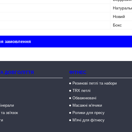
Натураль
Новий
Бокс
ля замовлення
ТА ДОВГОЛІТТЯ
ФІТНЕС
Резинові петлі та набори
TRX петлі
Обважнювачі
мінерали
Масажні м'ячики
 та зв'язок
Ролики для пресу
ги
М'ячі для фітнесу