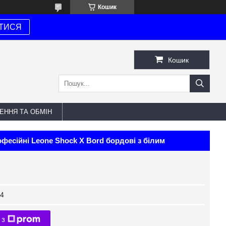
Кошик
ТИСЯ
Кошик
ЕННЯ ТА ОБМІН
офесійні Leone Shock X Bord бордові з білим
4
 з