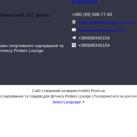
+380 (99) 588-77-83
божанський, 142, Дніпро,
https://proteinlounge.com.ua/
meals4sport@gmail.com
+380688345154
+380688345154
азин спортивного харчування та
ітнесу Protein Lounge
Сайт створений на маркетплейсі
Prom.ua
Інтернет-магазин спортивного харчування та товарів для фітнесу Protein Lounge |
Поскаржитися на контен
Select Language
▼