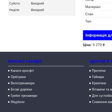
Субота
Вихідний
Матеріал
Неділя
Вихідний
Стан
Тип
Інформація д
Ціна:
5 270 ₴
КРОСФІТ І КАРДІО
ЗДОРОВ'Я 
Канати кросфіт
Протеїни
Орбітреки
Гейнери
Велотренажери
Креатини
Бігові доріжки
Вітаміни та 
Гребні тренажери
Для суглобів
Медболи
Сниження ва