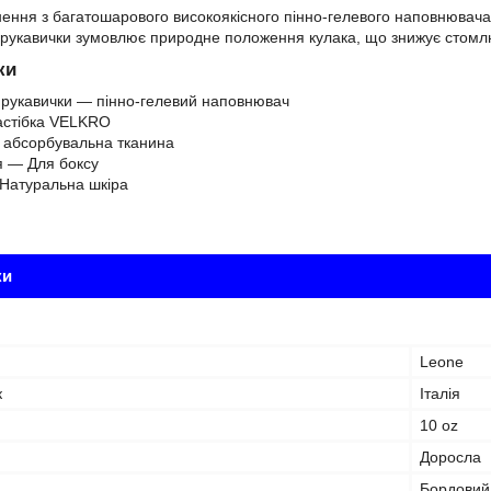
ення з багатошарового високоякісного пінно-гелевого наповнювача
 рукавички зумовлює природне положення кулака, що знижує стомлю
ки
рукавички — пінно-гелевий наповнювач
астібка VELKRO
 абсорбувальна тканина
я — Для боксу
Натуральна шкіра
ки
Leone
к
Італія
10 oz
Доросла
Бордовий