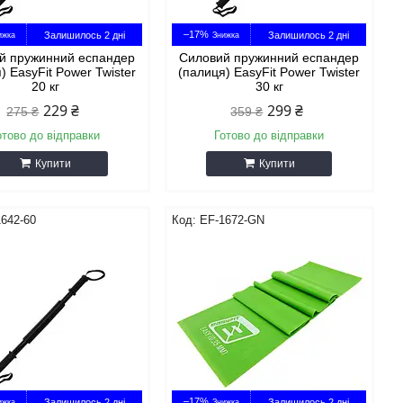
–17%
Залишилось 2 дні
Залишилось 2 дні
й пружинний еспандер
Силовий пружинний еспандер
) EasyFit Power Twister
(палиця) EasyFit Power Twister
20 кг
30 кг
229 ₴
299 ₴
275 ₴
359 ₴
отово до відправки
Готово до відправки
Купити
Купити
642-60
EF-1672-GN
–17%
Залишилось 2 дні
Залишилось 2 дні