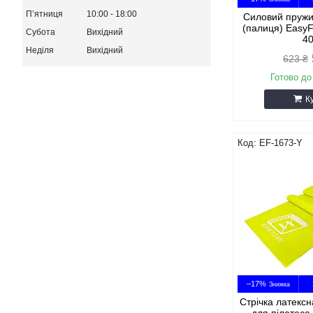
Пʼятниця
10:00
18:00
Силовий пруж
(палиця) EasyF
Субота
Вихідний
40
Неділя
Вихідний
623 ₴
Готово до
К
EF-1673-Y
–17%
Стрічка латексн