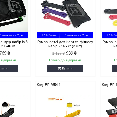
–17%
–17%
Залишилось 2 дні
Залишилось 2 дні
пандер набір із 3
Гумові петлі для йоги та фітнесу
Гумові п
it 1-40 кг
набір 2÷45 кг (3 шт)
на
769 ₴
939 ₴
1 127 ₴
 відправки
Готово до відправки
Г
упити
Купити
EF-2654-1
EF-