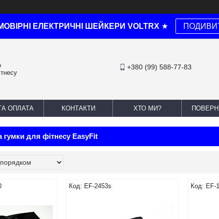
МОВІРНІ ЕЛЕКТРИЧНІ ШЕЙКЕРИ VOLTRX
★
ПОДИВИ
о
+380 (99) 588-77-83
ітнесу
ТА ОПЛАТА
КОНТАКТИ
ХТО МИ?
ПОВЕРН
а гумки для фітнесу EasyFit
0
EF-2453s
EF-