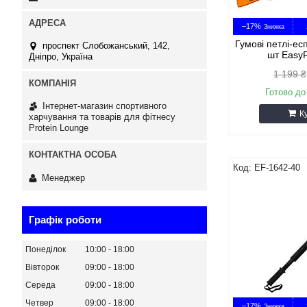
–17%
Гумові петлі-ес
проспект Слобожанський, 142,
шт EasyF
Дніпро, Україна
1 199 ₴
Готово до
Інтернет-магазин спортивного
К
харчування та товарів для фітнесу
Protein Lounge
EF-1642-40
Менеджер
Графік роботи
Понеділок
10:00
18:00
Вівторок
09:00
18:00
Середа
09:00
18:00
Четвер
09:00
18:00
–17%