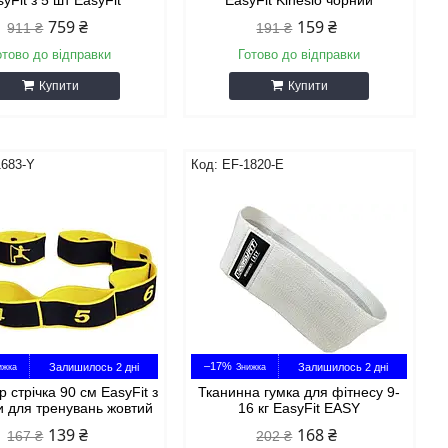
yFit з 5 шт EasyFit
EasyFit Kinesio чорний
759 ₴
159 ₴
911 ₴
191 ₴
отово до відправки
Готово до відправки
Купити
Купити
1683-Y
EF-1820-E
–17%
Залишилось 2 дні
Залишилось 2 дні
 стрічка 90 см EasyFit з
Тканинна гумка для фітнесу 9-
 для тренувань жовтий
16 кг EasyFit EASY
139 ₴
168 ₴
167 ₴
202 ₴