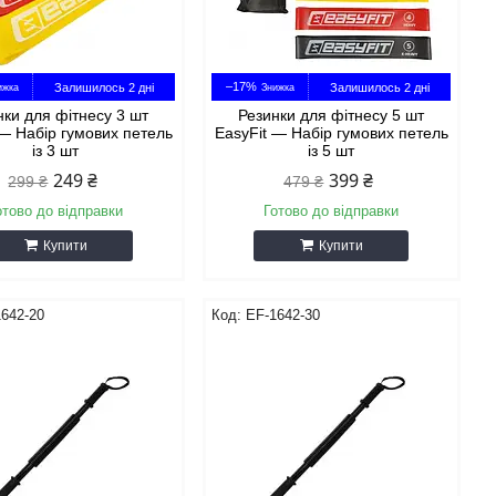
–17%
Залишилось 2 дні
Залишилось 2 дні
нки для фітнесу 3 шт
Резинки для фітнесу 5 шт
 — Набір гумових петель
EasyFit — Набір гумових петель
із 3 шт
із 5 шт
249 ₴
399 ₴
299 ₴
479 ₴
отово до відправки
Готово до відправки
Купити
Купити
642-20
EF-1642-30