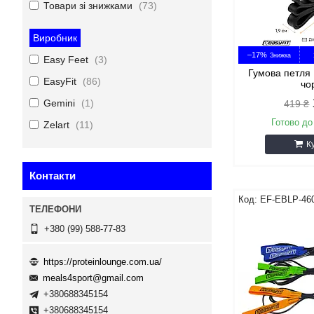
Товари зі знижками
73
Виробник
–17%
Easy Feet
3
Гумова петля 
EasyFit
86
чо
Gemini
1
419 ₴
Готово до
Zelart
11
К
Контакти
EF-EBLP-46
+380 (99) 588-77-83
https://proteinlounge.com.ua/
meals4sport@gmail.com
+380688345154
+380688345154