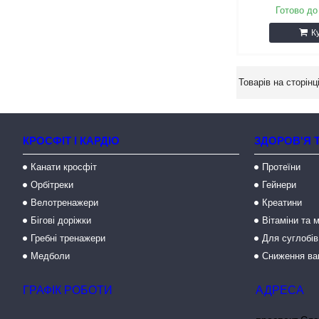
Готово до
К
КРОСФІТ І КАРДІО
ЗДОРОВ'Я 
Канати кросфіт
Протеїни
Орбітреки
Гейнери
Велотренажери
Креатини
Бігові доріжки
Вітаміни та 
Гребні тренажери
Для суглобів
Медболи
Сниження ва
ГРАФІК РОБОТИ