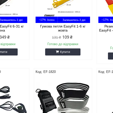
–17%
–17%
Залишилось 2 дні
Залишилось 2 дні
EasyFit 6-31 кг
Гумова петля EasyFit 1-6 кг
Рези
рна
жовта
EasyFit
349 ₴
109 ₴
131 ₴
 відправки
Готово до відправки
Г
упити
Купити
0
EF-1820
EF-1