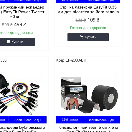
й пружинний еспандер
Стрічка латексна EasyFit 0.35
) EasyFit Power Twister
мм для пілатеса та йоги зелена
60 кг
109 ₴
131 ₴
499 ₴
599 ₴
Готово до відправки
отово до відправки
Купити
Купити
6333
EF-2080-BK
–17%
Залишилось 2 дні
Залишилось 2 дні
спандерів Бубновського
Кінезіологічний тейп 5 см х 5 м