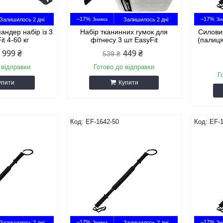
–17%
–17%
Залишилось 2 дні
Залишилось 2 дні
пандер набір із 3
Набір тканинних гумок для
Силови
it 4-60 кг
фітнесу 3 шт EasyFit
(палиця
999 ₴
449 ₴
539 ₴
 відправки
Готово до відправки
Г
упити
Купити
EF-1642-50
EF-1
–17%
–17%
Залишилось 2 дні
Залишилось 2 дні