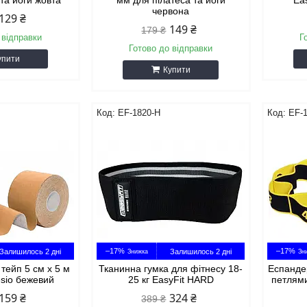
 та йоги жовта
мм для пілатеса та йоги
Eas
червона
129 ₴
149 ₴
179 ₴
 відправки
Г
Готово до відправки
упити
Купити
EF-1820-H
EF-
–17%
–17%
Залишилось 2 дні
Залишилось 2 дні
 тейп 5 см х 5 м
Тканинна гумка для фітнесу 18-
Еспандер
esio бежевий
25 кг EasyFit HARD
петлями
159 ₴
324 ₴
389 ₴