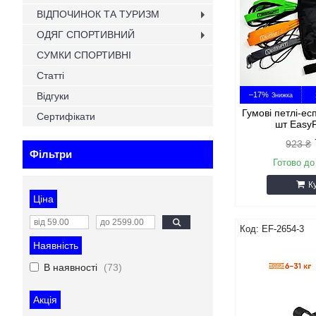
ВІДПОЧИНОК ТА ТУРИЗМ
ОДЯГ СПОРТИВНИЙ
СУМКИ СПОРТИВНІ
Статті
Відгуки
–17%
Гумові петлі-ес
Сертифікати
шт EasyF
923 ₴
Фільтри
Готово до
К
Ціна
EF-2654-3
Наявність
В наявності
73
Акція