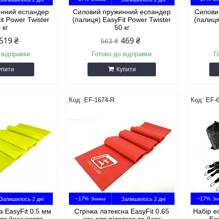
инний еспандер
Силовий пружинний еспандер
Силови
it Power Twister
(палиця) EasyFit Power Twister
(палиця
 кг
50 кг
519 ₴
469 ₴
563 ₴
 відправки
Готово до відправки
Г
упити
Купити
EF-1674-R
EF-
–17%
–17%
Залишилось 2 дні
Залишилось 2 дні
а EasyFit 0.5 мм
Стрічка латексна EasyFit 0.65
Набір е