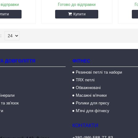
 відправки
Готово до відправки
Г
упити
Купити
ТА ДОВГОЛІТТЯ
ФІТНЕС
Резинові петлі та набори
TRX петлі
Обважнювачі
мінерали
Масажні м'ячики
 та зв'язок
Ролики для пресу
ги
М'ячі для фітнесу
+380 (99) 588-77-83