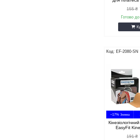
для пілатеса
155 ₴
Готово до
К
EF-2080-SN
–17%
Кінезіологічний
EasyFit Kin
191 ₴