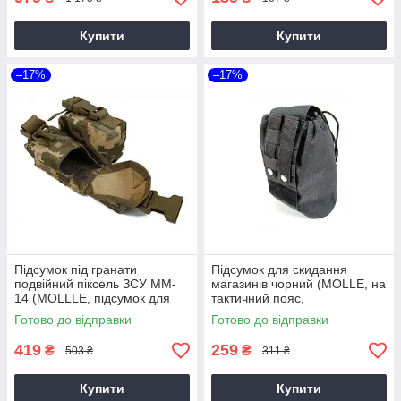
Купити
Купити
–17%
–17%
Підсумок під гранати
Підсумок для скидання
подвійний піксель ЗСУ MM-
магазинів чорний (MOLLE, на
14 (MOLLLE, підсумок для
тактичний пояс,
розвантаження гранат на
розвантаження, РПС)
Готово до відправки
Готово до відправки
розвантаження, жилет, РПС)
419
259
₴
₴
503 ₴
311 ₴
Купити
Купити