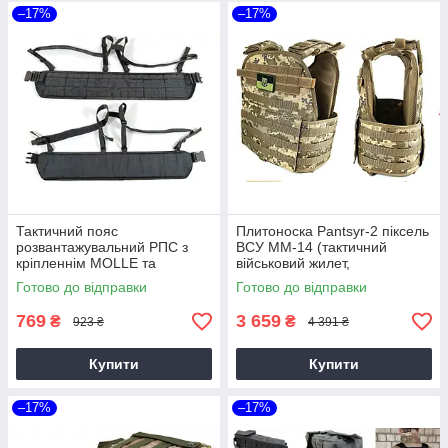
–17%
–17%
Тактичний пояс
Плитоноска Pantsyr-2 піксель
розвантажувальний РПС з
ВСУ MM-14 (тактичний
кріпленнім MOLLE та
військовий жилет,
плечовими лямками чорний
бронежилет MOLLE)
Готово до відправки
Готово до відправки
без підсумків
769
3 659
₴
₴
923 ₴
4 391 ₴
Купити
Купити
–17%
–17%