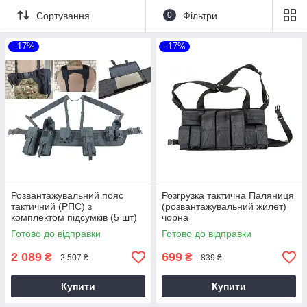
Сортування
0
Фільтри
–17%
–17%
Розвантажувальний пояс
Розгрузка тактична Паляниця
тактичний (РПС) з
(розвантажувальний жилет)
комплектом підсумків (5 шт)
чорна
Паляниця чорний
Готово до відправки
Готово до відправки
2 089
699
₴
₴
2 507 ₴
839 ₴
Купити
Купити