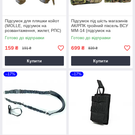
Підсумок для пляшки койот
Підсумок під шість магазинів
(MOLLE, підсумок на
АК/РПК тройний піксель ВСУ
розвантаження, жилет, РПС)
MM-14 (підсумок на
розвантаження РПС)
Готово до відправки
Готово до відправки
159
699
₴
₴
191 ₴
839 ₴
Купити
Купити
–17%
–17%