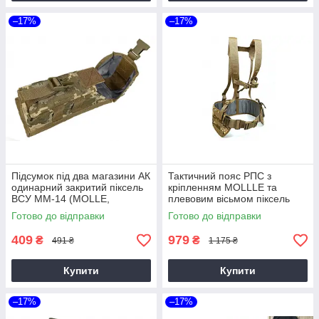
–17%
–17%
Підсумок під два магазини АК
Тактичний пояс РПС з
одинарний закритий піксель
кріпленням MOLLLE та
ВСУ MM-14 (MOLLE,
плевовим вісьмом піксель
підсумок на розвантаження,
ВСУ MM-14 без підсумків
Готово до відправки
Готово до відправки
жилет, РПС)
409
979
₴
₴
491 ₴
1 175 ₴
Купити
Купити
–17%
–17%