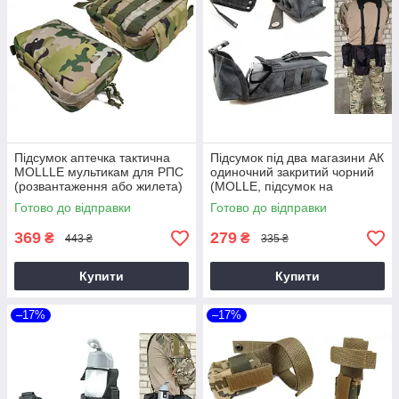
Підсумок аптечка тактична
Підсумок під два магазини АК
MOLLLE мультикам для РПС
одиночний закритий чорний
(розвантаження або жилета)
(MOLLE, підсумок на
розвантаження, жилет, РПС)
Готово до відправки
Готово до відправки
369
279
₴
₴
443 ₴
335 ₴
Купити
Купити
–17%
–17%