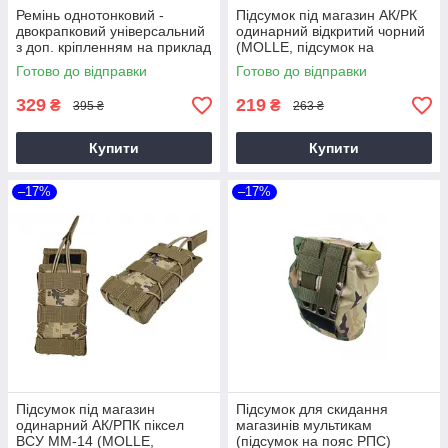
Ремінь однотонковий -
Підсумок під магазин АК/РК
двокрапковий універсальний
одинарний відкритий чорний
з доп. кріпленням на приклад
(MOLLE, підсумок на
розвантаження, жилет, РПС)
Готово до відправки
Готово до відправки
329
219
₴
₴
395 ₴
263 ₴
Купити
Купити
–17%
–17%
Підсумок під магазин
Підсумок для скидання
одинарний АК/РПК піксел
магазинів мультикам
ВСУ ММ-14 (MOLLE,
(підсумок на пояс РПС)