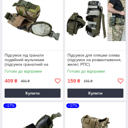
Підсумок під гранати
Підсумок для пляшки олива
подвійний мультикам
(підсумок на розвантаження,
(підсумок гранатний на
жилет, РПС)
розвантаження РПС)
Готово до відправки
Готово до відправки
409
159
₴
₴
491 ₴
191 ₴
Купити
Купити
–17%
–17%