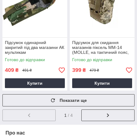
Підсумок одинарний
Підсумок для скидання
закритий під два магазини АК
магазинів піксель MM-14
мультикам
(MOLLE, на тактичний пояс,
розвантаження, РПС)
Готово до відправки
Готово до відправки
409
399
₴
₴
491 ₴
479 ₴
Купити
Купити
Показати ще
1
/ 4
Про нас