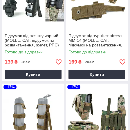
Підсумок під пляшку чорний
Підсумок під турнікет піксель
(MOLLE, CAT, підсумок на
MM-14 (MOLLE, CAT,
розвантаження, жилет, РПС)
підсумок на розвантаження,
жилет, РПС)
Готово до відправки
Готово до відправки
139
169
₴
₴
167 ₴
203 ₴
Купити
Купити
–17%
–17%