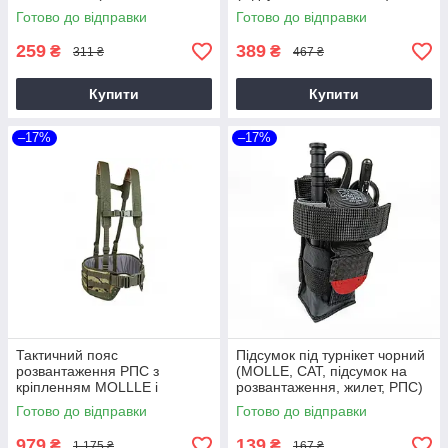
підсумок на розвантаження,
Готово до відправки
Готово до відправки
жилет, РПС)
259
389
₴
₴
311 ₴
467 ₴
Купити
Купити
–17%
–17%
Тактичний пояс
Підсумок під турнікет чорний
розвантаження РПС з
(MOLLE, CAT, підсумок на
кріпленням MOLLLE і
розвантаження, жилет, РПС)
плевними лямками мультиків
Готово до відправки
Готово до відправки
без підсумків
979
139
₴
₴
1 175 ₴
167 ₴