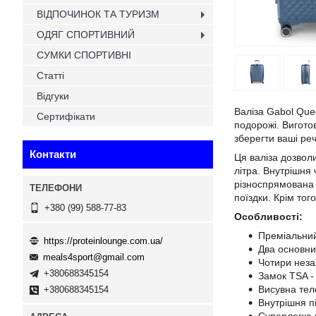
ВІДПОЧИНОК ТА ТУРИЗМ
ОДЯГ СПОРТИВНИЙ
СУМКИ СПОРТИВНІ
Статті
Відгуки
Валіза Gabol Que
Сертифікати
подорожі. Вигото
зберегти ваші реч
Контакти
Ця валіза дозвол
літра. Внутрішня
різноспрямована 
поїздки. Крім того
+380 (99) 588-77-83
Особливості:
Преміальний
https://proteinlounge.com.ua/
Два основних
meals4sport@gmail.com
Чотири неза
+380688345154
Замок TSA -
Висувна тел
+380688345154
Внутрішня пі