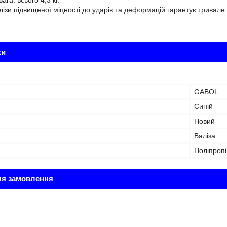
ага: всього 4,3 кг.
ізи підвищеної міцності до ударів та деформацій гарантує тривале 
ки
GABOL
Синій
Новий
Валіза
Поліпроп
ля замовлення