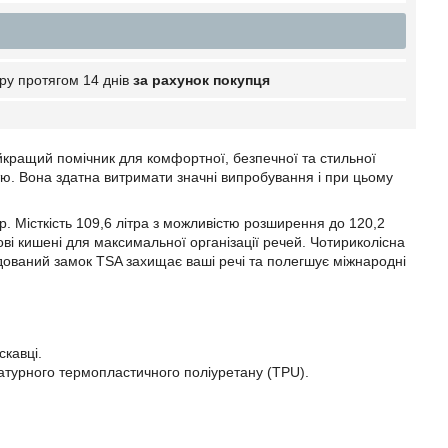
ру протягом 14 днів
за рахунок покупця
айкращий помічник для комфортної, безпечної та стильної
стю. Вона здатна витримати значні випробування і при цьому
. Місткість 109,6 літра з можливістю розширення до 120,2
ві кишені для максимальної організації речей. Чотириколісна
удований замок TSA захищає ваші речі та полегшує міжнародні
скавці.
атурного термопластичного поліуретану (TPU).