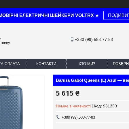
МОВІРНІ ЕЛЕКТРИЧНІ ШЕЙКЕРИ VOLTRX
★
ПОДИВИ
о
+380 (99) 588-77-83
ітнесу
ТА ОПЛАТА
КОНТАКТИ
ХТО МИ?
ПОВЕРН
Валіза Gabol Queens (L) Azul — в
5 615 ₴
Немає в наявності
Код:
931359
+380 (99) 588-77-83