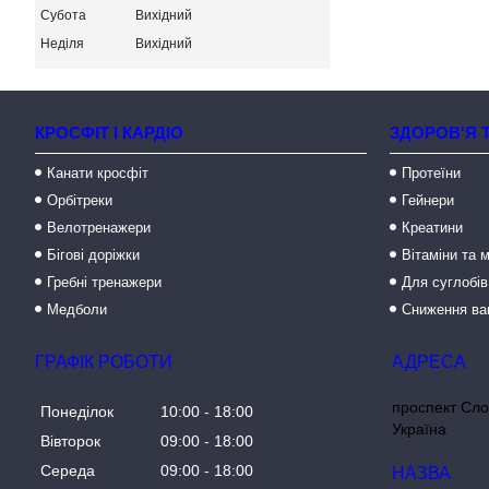
Субота
Вихідний
Неділя
Вихідний
КРОСФІТ І КАРДІО
ЗДОРОВ'Я 
Канати кросфіт
Протеїни
Орбітреки
Гейнери
Велотренажери
Креатини
Бігові доріжки
Вітаміни та 
Гребні тренажери
Для суглобів
Медболи
Сниження ва
ГРАФІК РОБОТИ
проспект Сло
Понеділок
10:00
18:00
Україна
Вівторок
09:00
18:00
Середа
09:00
18:00