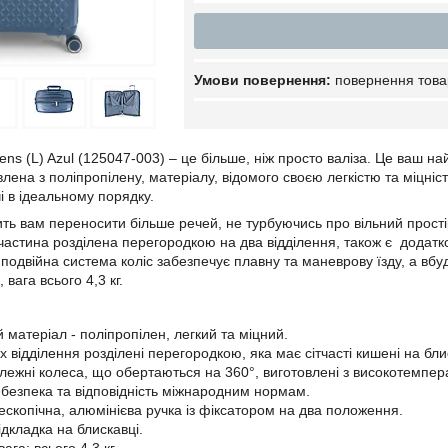
повернення това
ens (L) Azul (125047-003) – це більше, ніж просто валіза. Це ваш н
влена з поліпропілену, матеріалу, відомого своєю легкістю та міцні
і в ідеальному порядку.
ить вам переносити більше речей, не турбуючись про вільний простір
 частина розділена перегородкою на два відділення, також є додатко
подвійна система коліс забезпечує плавну та маневрову їзду, а вб
, вага всього 4,3 кг.
 матеріал - поліпропілен, легкий та міцний.
 відділення розділені перегородкою, яка має сітчасті кишені на бли
лежні колеса, що обертаються на 360°, виготовлені з високотемпер
 безпека та відповідність міжнародним нормам.
ескопічна, алюмінієва ручка із фіксатором на два положення.
дкладка на блискавці.