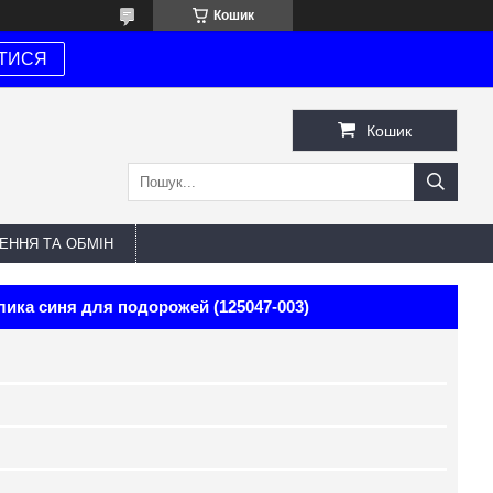
Кошик
ТИСЯ
Кошик
ЕННЯ ТА ОБМІН
елика синя для подорожей (125047-003)