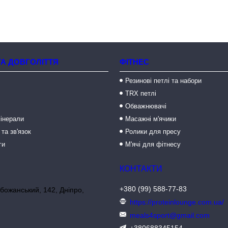
ТА ДОВГОЛІТТЯ
ФІТНЕС
Резинові петлі та набори
TRX петлі
Обважнювачі
мінерали
Масажні м'ячики
 та зв'язок
Ролики для пресу
ги
М'ячі для фітнесу
+380 (99) 588-77-83
божанський, 142, Дніпро,
https://proteinlounge.com.ua/
meals4sport@gmail.com
+380688345154