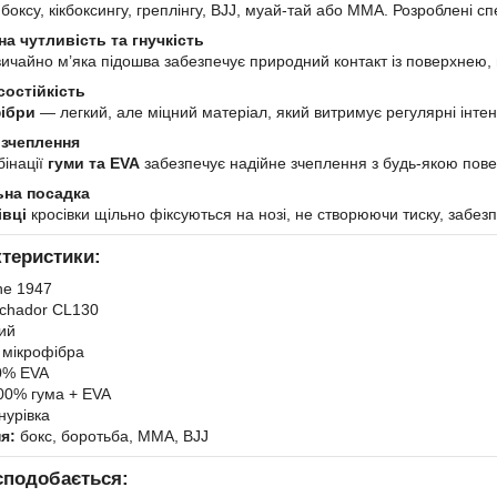
боксу, кікбоксингу, греплінгу, BJJ, муай-тай або MMA. Розроблені спе
а чутливість та гнучкість
вичайно м’яка підошва забезпечує природний контакт із поверхнею, 
состійкість
ібри
— легкий, але міцний матеріал, який витримує регулярні інтен
зчеплення
бінації
гуми та EVA
забезпечує надійне зчеплення з будь-якою пове
ьна посадка
івці
кросівки щільно фіксуються на нозі, не створюючи тиску, забезп
ктеристики:
e 1947
chador CL130
ий
мікрофібра
0% EVA
0% гума + EVA
урівка
я:
бокс, боротьба, MMA, BJJ
сподобається: