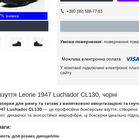
+380 (99) 588-77-83
7%
повернення това
У компанії підключені електронні пла
сайту.
взуття Leone 1947 Luchador CL130, чорні
ксерки для рингу та татамі з винятковою амортизацією та гнуч
947 Luchador CL130
— це професійне боксерське взуття, створене 
кої, дихаючої та зносостійкої мікрофібри, ці боксерки ідеально підх
ваги:
ність для різних дисциплін