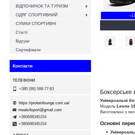
ВІДПОЧИНОК ТА ТУРИЗМ
ОДЯГ СПОРТИВНИЙ
–1
СУМКИ СПОРТИВНІ
Статті
Відгуки
Сертифікати
Контакти
+380 (99) 588-77-83
Боксерське 
Універсальні бо
https://proteinlounge.com.ua/
Модель
Leone 1
meals4sport@gmail.com
Виготовлені з лег
+380688345154
Основні пере
+380688345154
Універсаль