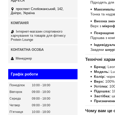
Підходять для 
проспект Слобожанський, 142,
Максимальн
Дніпро, Україна
Тонка та надз
Висока зно
Верх з
мікроф
Інтернет-магазин спортивного
Покращене 
харчування та товарів для фітнесу
Підошва з ком
Protein Lounge
Індивідуал
Завдяки
шнур
Менеджер
Технічні хара
Бренд:
Leon
Модель:
Lu
Графік роботи
Колір:
чорн
Верх:
100% 
Понеділок
10:00
18:00
Устілка:
10
Підошва:
10
Вівторок
09:00
18:00
Застібка:
шн
Середа
09:00
18:00
Призначенн
Четвер
09:00
18:00
Чому вам це 
Пʼятниця
10:00
18:00