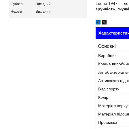
Leone 1947 — лег
Субота
Вихідний
зручність, гнучк
Неділя
Вихідний
Характеристи
Основні
Виробник
Країна виробни
Антибактеріаль
Антиковзка під
Вид спорту
Колір
Матеріал верху
Матеріал підош
Прошивка