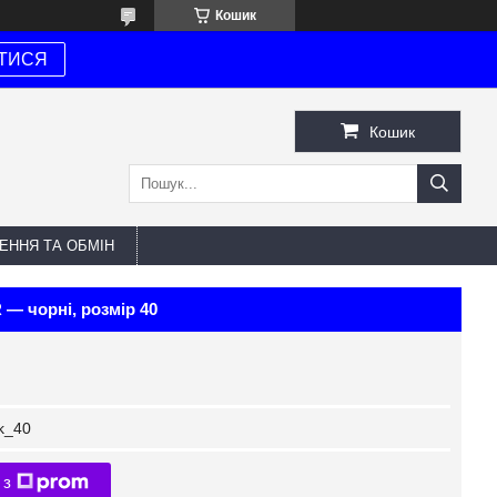
Кошик
ТИСЯ
Кошик
ЕННЯ ТА ОБМІН
— чорні, розмір 40
k_40
 з