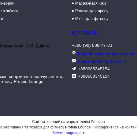
мінерали
Масажні м'ячики
 та зв'язок
Ролики для пресу
ги
М'ячі для фітнесу
+380 (99) 588-77-83
божанський, 142, Дніпро,
https://proteinlounge.com.ua/
meals4sport@gmail.com
+380688345154
+380688345154
азин спортивного харчування та
ітнесу Protein Lounge
Сайт створений на маркетплейсі
Prom.ua
Інтернет-магазин спортивного харчування та товарів для фітнесу Protein Lounge |
Поскаржитися на контен
Select Language
▼