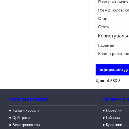
Розмір жіночого 
Розмір чоловічог
Стан
Стать
Користувальн
Гарантія
Країна реєстрац
Інформація д
Ціна:
4 880 ₴
КРОСФІТ І КАРДІО
ЗДОРОВ'Я 
Канати кросфіт
Протеїни
Орбітреки
Гейнери
Велотренажери
Креатини