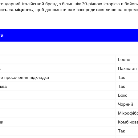
ендарний італійський бренд з більш ніж 70-річною історією в бойо
ість та міцність
, щоб допомогти вам зосередитися лише на перемо
ки
Leone
к
Пакистан
не просочення підкладки
Так
ошва
Так
Бокс
Чорний
Мікрофіб
ви
Комбінов
Так