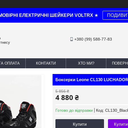
МОВІРНІ ЕЛЕКТРИЧНІ ШЕЙКЕРИ VOLTRX
★
ПОДИВИ
о
+380 (99) 588-77-83
ітнесу
ТА ОПЛАТА
КОНТАКТИ
ХТО МИ?
ПОВЕРН
Боксерки Leone CL130 LUCHADOR 
5 856 ₴
4 880 ₴
Готово до відправки
Код:
CL130_Blac
Купити
Купити