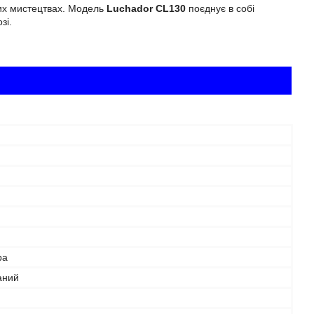
вих мистецтвах. Модель
Luchador CL130
поєднує в собі
зі.
ра
аний