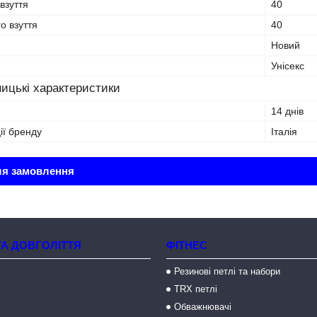
взуття
40
о взуття
40
Новий
Унісекс
ицькі характеристики
14 днів
ії бренду
Італія
ля замовлення
ТА ДОВГОЛІТТЯ
ФІТНЕС
Резинові петлі та набори
TRX петлі
Обважнювачі