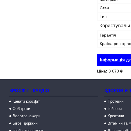
Стан
Тип
Користувальн
Гарантія
Країна реєстрац
Інформація д
Ціна:
3 670 ₴
КРОСФІТ І КАРДІО
ЗДОРОВ'Я 
Канати кросфіт
Протеїни
Орбітреки
Гейнери
Велотренажери
Креатини
Бігові доріжки
Вітаміни та 
Гребні тренажери
Для суглобів