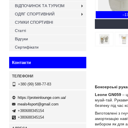
ВІДПОЧИНОК ТА ТУРИЗМ
ОДЯГ СПОРТИВНИЙ
–1
СУМКИ СПОРТИВНІ
Статті
Відгуки
Сертифікати
Контакти
+380 (99) 588-77-83
Боксерські рука
Leone GN059
– ц
https://proteinlounge.com.ua/
муай-тай. Рукави
meals4sport@gmail.com
безпеку під час к
+380688345154
Виготовлені з гну
+380688345154
амортизацію наві
вибором як для ам