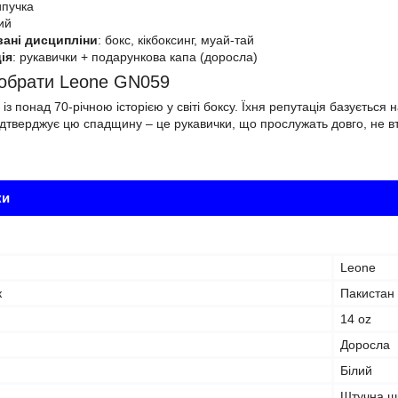
ипучка
ий
ані дисципліни
: бокс, кікбоксинг, муай-тай
ія
: рукавички + подарункова капа (доросла)
 обрати Leone GN059
із понад 70-річною історією у світі боксу. Їхня репутація базується н
тверджує цю спадщину – це рукавички, що прослужать довго, не в
ки
Leone
к
Пакистан
14 oz
Доросла
Білий
Штучна ш