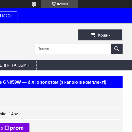
Кошик
ТИСЯ
Кошик
ЕННЯ ТА ОБМІН
e GN059W — білі з золотом (з капою в комплекті)
ite_14oz
 з