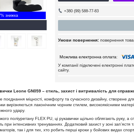
+380 (99) 588-77-83
7%
повернення това
У компанії підключені електронні пла
сайту.
вички Leone GN059 – стиль, захист і витривалість для справжн
е поєднання міцності, комфорту та сучасного дизайну, створене для
чки вирізняються лаконічним чорним стилем, високоякісними матері
ожного удару.
чкого поліуретану FLEX PU, ці рукавички щільно облягають руку, а с
ть при інтенсивних тренуваннях. Додатковий захист у зоні зап’ястя
аторів, так і для тих, хто робить перші кроки у бойових видах спорт