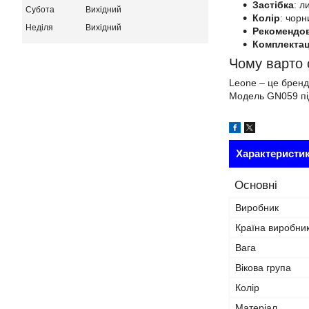
Застібка
: л
Субота
Вихідний
Колір
: чорн
Неділя
Вихідний
Рекомендов
Комплектац
Чому варто
Leone – це бренд 
Модель GN059 під
Характеристи
Основні
Виробник
Країна виробни
Вага
Вікова група
Колір
Матеріал