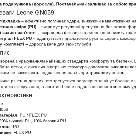
па подарункова (доросла). Постачальник залишає за собою пра
еваги Leone GN059
підкладка
– ефективно поглинає удари, знижуючи навантаження на 
етична шкіра (PU)
– витримує регулярні тренування без втрати фор
 захист зап’ястя
– покращена фіксація та зменшення ризику трав
теріал FLEX PU
– адаптується під анатомію руки та сприяє комфорт
у комплекті
– доросла капа для захисту зубів.
опис
орена з урахуванням найвищих стандартів комфорту та безпеки. Щіл
и та кістки, а дихаюча внутрішня структура допомагає виводити вол
ички не викликають подразнення навіть при тривалому носінні.
ичне рішення для тих, хто тренується регулярно та цінує баланс м
 стилю екіпірування, а логотип Leone надає впевненості кожному уд
актеристики
ne
N059
матеріал
: PU / FLEX PU
 90% гнучкий PU, 10% базовий PU
олоні
: PU
пинки
: FLEX PU