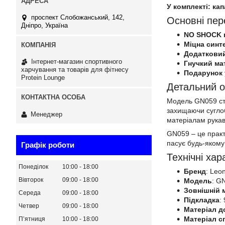
У комплекті: ка
проспект Слобожанський, 142,
Основні пер
Дніпро, Україна
NO SHOCK 
Міцна синт
Додатковий
Інтернет-магазин спортивного
Гнучкий ма
харчування та товарів для фітнесу
Подарунок 
Protein Lounge
Детальний 
Модель GN059 ств
захищаючи суглоб
Менеджер
матеріалам рукав
GN059 – це практ
пасує будь-якому
Графік роботи
Технічні хар
Понеділок
10:00
18:00
Бренд
: Leo
Вівторок
09:00
18:00
Модель
: G
Зовнішній 
Середа
09:00
18:00
Підкладка
:
Четвер
09:00
18:00
Матеріал д
Матеріал с
Пʼятниця
10:00
18:00