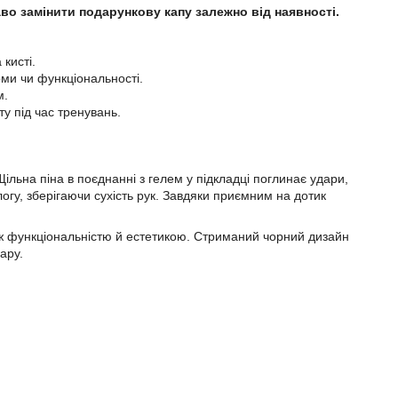
во замінити подарункову капу залежно від наявності.
кисті.
ми чи функціональності.
м.
у під час тренувань.
ьна піна в поєднанні з гелем у підкладці поглинає удари,
огу, зберігаючи сухість рук. Завдяки приємним на дотик
іж функціональністю й естетикою. Стриманий чорний дизайн
ару.