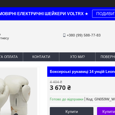
МОВІРНІ ЕЛЕКТРИЧНІ ШЕЙКЕРИ VOLTRX
★
ПОДИВИ
о
+380 (99) 588-77-83
ітнесу
ТА ОПЛАТА
КОНТАКТИ
ХТО МИ?
ПОВЕРН
Боксерські рукавиці 14 унцій Leon
4 404 ₴
3 670 ₴
Готово до відправки
Код:
GN059W_Wh
Купити
Купити