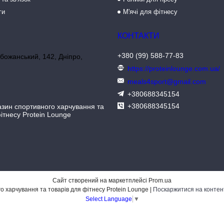
ги
М'ячі для фітнесу
+380 (99) 588-77-83
божанський, 142, Дніпро,
https://proteinlounge.com.ua/
meals4sport@gmail.com
+380688345154
+380688345154
азин спортивного харчування та
ітнесу Protein Lounge
Сайт створений на маркетплейсі
Prom.ua
Інтернет-магазин спортивного харчування та товарів для фітнесу Protein Lounge |
Поскаржитися на контен
Select Language
▼