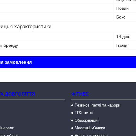
Новий
Бокс
ицькі характеристики
14 днів
ії бренду
Італія
ля замовлення
ТА ДОВГОЛІТТЯ
ФІТНЕС
Резинові петлі та набори
TRX петлі
Обважнювачі
мінерали
Масажні м'ячики
 та зв'язок
Ролики для пресу