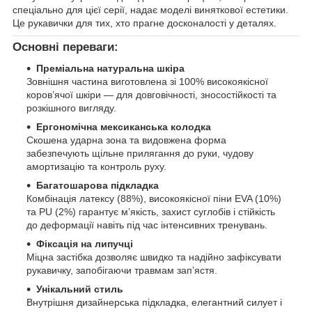
спеціально для цієї серії, надає моделі виняткової естетики.
Це рукавички для тих, хто прагне досконалості у деталях.
Основні переваги:
Преміальна натуральна шкіра
Зовнішня частина виготовлена зі 100% високоякісної
коров’ячої шкіри — для довговічності, зносостійкості та
розкішного вигляду.
Ергономічна мексиканська колодка
Скошена ударна зона та видовжена форма
забезпечують щільне прилягання до руки, чудову
амортизацію та контроль руху.
Багатошарова підкладка
Комбінація латексу (88%), високоякісної піни EVA (10%)
та PU (2%) гарантує м’якість, захист суглобів і стійкість
до деформації навіть під час інтенсивних тренувань.
Фіксація на липучці
Міцна застібка дозволяє швидко та надійно зафіксувати
рукавичку, запобігаючи травмам зап’ястя.
Унікальний стиль
Внутрішня дизайнерська підкладка, елегантний силует і