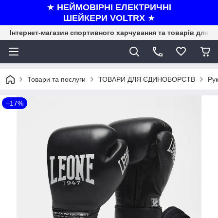
★
НЕЙМОВІРНІ ЕЛЕКТРИЧНІ
ШЕЙКЕРИ VOLTRX
★
Інтернет-магазин спортивного харчування та товарів для ф
Товари та послуги
ТОВАРИ ДЛЯ ЄДИНОБОРСТВ
Рук
–17%