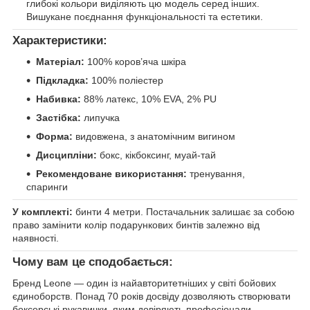
глибокі кольори виділяють цю модель серед інших.
Вишукане поєднання функціональності та естетики.
Характеристики:
Матеріал:
100% коров’яча шкіра
Підкладка:
100% поліестер
Набивка:
88% латекс, 10% EVA, 2% PU
Застібка:
липучка
Форма:
видовжена, з анатомічним вигином
Дисципліни:
бокс, кікбоксинг, муай-тай
Рекомендоване використання:
тренування,
спаринги
У комплекті:
бинти 4 метри. Постачальник залишає за собою
право замінити колір подарункових бинтів залежно від
наявності.
Чому вам це сподобається:
Бренд Leone — один із найавторитетніших у світі бойових
єдиноборств. Понад 70 років досвіду дозволяють створювати
боксерські рукавички, яким довіряють професіонали.