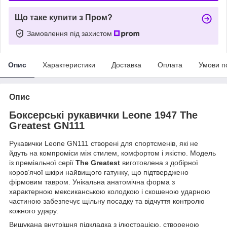
Що таке купити з Пром?
Замовлення під захистом
Опис
Характеристики
Доставка
Оплата
Умови п
Опис
Боксерські рукавички Leone 1947 The
Greatest GN111
Рукавички Leone GN111 створені для спортсменів, які не
йдуть на компроміси між стилем, комфортом і якістю. Модель
із преміальної серії
The Greatest
виготовлена з добірної
коров’ячої шкіри найвищого гатунку, що підтверджено
фірмовим тавром. Унікальна анатомічна форма з
характерною мексиканською колодкою і скошеною ударною
частиною забезпечує щільну посадку та відчуття контролю
кожного удару.
Вишукана внутрішня підкладка з ілюстрацією, створеною