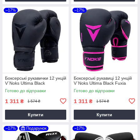
–17%
–17%
Боксерські рукавички 12 унцій
Боксерські рукавиці 12 унцій
V`Noks Ultima Black
V`Noks Ultima Black Fuxia
Готово до відправки
Готово до відправки
1 311
1 311
₴
₴
1 574 ₴
1 574 ₴
Купити
Купити
–17%
Подарунок
–17%