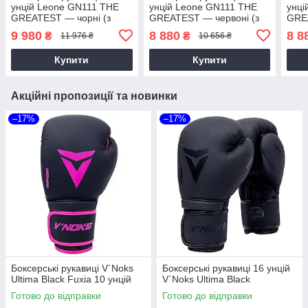
унцій Leone GN111 THE
унцій Leone GN111 THE
унці
GREATEST — чорні (з
GREATEST — червоні (з
GREA
бинтами 4 м)
бинтами 4 м)
бинт
9 980
8 880
8 8
₴
₴
11 976 ₴
10 656 ₴
Купити
Купити
Акційні пропозиції та новинки
–17%
–17%
Боксерські рукавиці V`Noks
Боксерські рукавиці 16 унцій
Ultima Black Fuxia 10 унцій
V`Noks Ultima Black
Готово до відправки
Готово до відправки