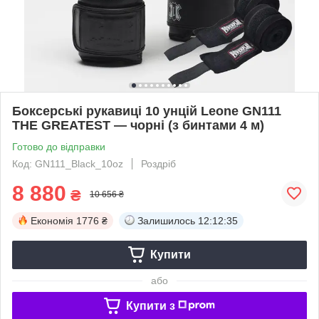
Боксерські рукавиці 10 унцій Leone GN111
THE GREATEST — чорні (з бинтами 4 м)
Готово до відправки
Код: GN111_Black_10oz
Роздріб
8 880
₴
10 656 ₴
Економія
1776 ₴
Залишилось
12:12:35
Купити
або
Купити з