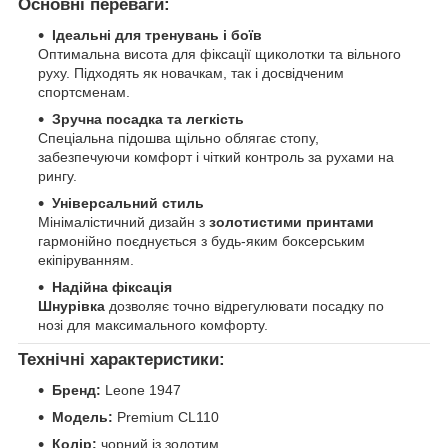
Основні переваги:
Ідеальні для тренувань і боїв
Оптимальна висота для фіксації щиколотки та вільного
руху. Підходять як новачкам, так і досвідченим
спортсменам.
Зручна посадка та легкість
Спеціальна підошва щільно облягає стопу,
забезпечуючи комфорт і чіткий контроль за рухами на
рингу.
Універсальний стиль
Мінімалістичний дизайн з
золотистими принтами
гармонійно поєднується з будь-яким боксерським
екіпіруванням.
Надійна фіксація
Шнурівка
дозволяє точно відрегулювати посадку по
нозі для максимального комфорту.
Технічні характеристики:
Бренд:
Leone 1947
Модель:
Premium CL110
Колір:
чорний із золотим