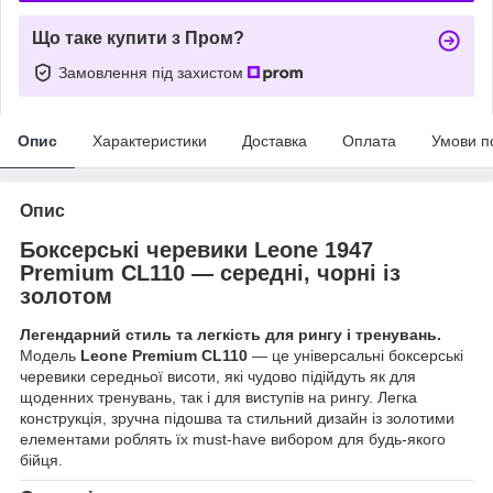
Що таке купити з Пром?
Замовлення під захистом
Опис
Характеристики
Доставка
Оплата
Умови п
Опис
Боксерські черевики Leone 1947
Premium CL110 — середні, чорні із
золотом
Легендарний стиль та легкість для рингу і тренувань.
Модель
Leone Premium CL110
— це універсальні боксерські
черевики середньої висоти, які чудово підійдуть як для
щоденних тренувань, так і для виступів на рингу. Легка
конструкція, зручна підошва та стильний дизайн із золотими
елементами роблять їх must-have вибором для будь-якого
бійця.