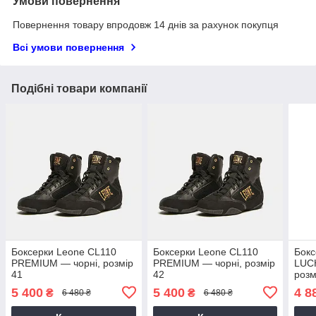
Умови повернення
Повернення товару впродовж 14 днів за рахунок покупця
Всі умови повернення
Подібні товари компанії
Боксерки Leone CL110
Боксерки Leone CL110
Бокс
PREMIUM — чорні, розмір
PREMIUM — чорні, розмір
LUC
41
42
розм
5 400
5 400
4 8
₴
₴
6 480 ₴
6 480 ₴