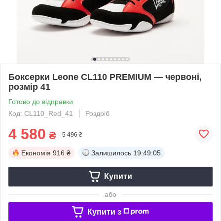
Боксерки Leone CL110 PREMIUM — червоні,
розмір 41
Готово до відправки
Код: CL110_Red_41
Роздріб
4 580
₴
5 496 ₴
Економія
916 ₴
Залишилось
19:49:05
Купити
або
Купити з