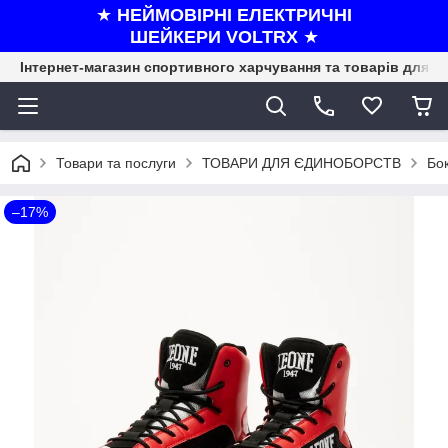
★
НЕЙМОВІРНІ ЕЛЕКТРИЧНІ
ШЕЙКЕРИ VOLTRX
★
Інтернет-магазин спортивного харчування та товарів для ф
Товари та послуги
ТОВАРИ ДЛЯ ЄДИНОБОРСТВ
Бо
–17%