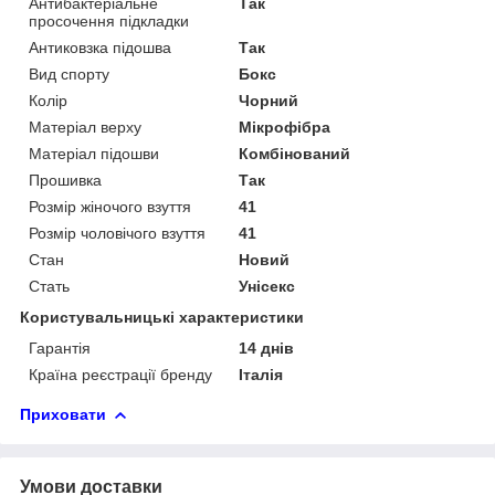
Антибактеріальне
Так
просочення підкладки
Антиковзка підошва
Так
Вид спорту
Бокс
Колір
Чорний
Матеріал верху
Мікрофібра
Матеріал підошви
Комбінований
Прошивка
Так
Розмір жіночого взуття
41
Розмір чоловічого взуття
41
Стан
Новий
Стать
Унісекс
Користувальницькі характеристики
Гарантія
14 днів
Країна реєстрації бренду
Італія
Приховати
Умови доставки