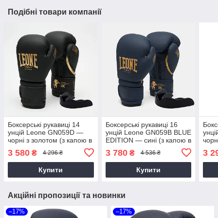
Подібні товари компанії
Боксерські рукавиці 14
Боксерські рукавиці 16
Бокс
унцій Leone GN059D —
унцій Leone GN059B BLUE
унц
чорні з золотом (з капою в
EDITION — сині (з капою в
чорн
комплекті)
комплекті)
комп
3 580
3 780
3 2
₴
₴
4 296 ₴
4 536 ₴
Купити
Купити
Акційні пропозиції та новинки
–17%
–17%