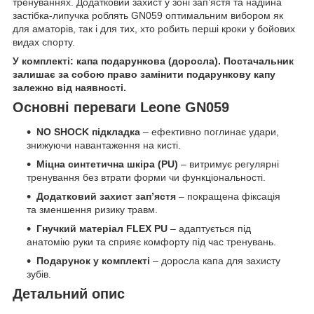
тренуваннях. Додатковий захист у зоні зап’ястя та надійна
застібка-липучка роблять GN059 оптимальним вибором як
для аматорів, так і для тих, хто робить перші кроки у бойових
видах спорту.
У комплекті: капа подарункова (доросла). Постачальник
залишає за собою право замінити подарункову капу
залежно від наявності.
Основні переваги Leone GN059
NO SHOCK підкладка
– ефективно поглинає удари,
знижуючи навантаження на кисті.
Міцна синтетична шкіра (PU)
– витримує регулярні
тренування без втрати форми чи функціональності.
Додатковий захист зап’ястя
– покращена фіксація
та зменшення ризику травм.
Гнучкий матеріал FLEX PU
– адаптується під
анатомію руки та сприяє комфорту під час тренувань.
Подарунок у комплекті
– доросла капа для захисту
зубів.
Детальний опис