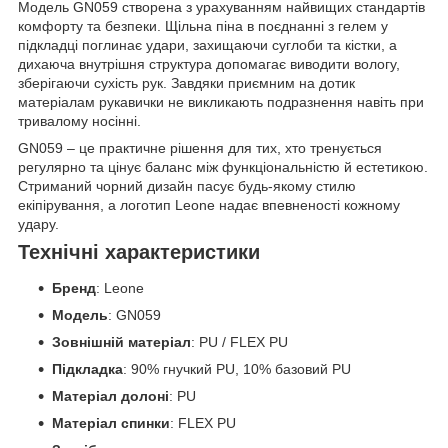
Модель GN059 створена з урахуванням найвищих стандартів
комфорту та безпеки. Щільна піна в поєднанні з гелем у
підкладці поглинає удари, захищаючи суглоби та кістки, а
дихаюча внутрішня структура допомагає виводити вологу,
зберігаючи сухість рук. Завдяки приємним на дотик
матеріалам рукавички не викликають подразнення навіть при
тривалому носінні.
GN059 – це практичне рішення для тих, хто тренується
регулярно та цінує баланс між функціональністю й естетикою.
Стриманий чорний дизайн пасує будь-якому стилю
екіпірування, а логотип Leone надає впевненості кожному
удару.
Технічні характеристики
Бренд
: Leone
Модель
: GN059
Зовнішній матеріал
: PU / FLEX PU
Підкладка
: 90% гнучкий PU, 10% базовий PU
Матеріал долоні
: PU
Матеріал спинки
: FLEX PU