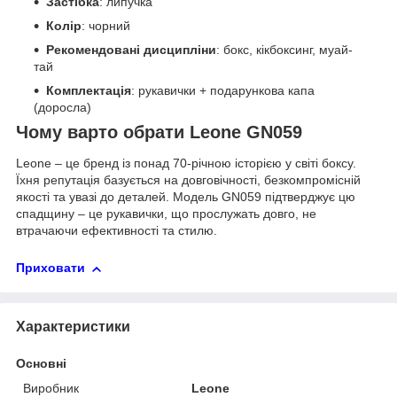
Застібка
: липучка
Колір
: чорний
Рекомендовані дисципліни
: бокс, кікбоксинг, муай-
тай
Комплектація
: рукавички + подарункова капа
(доросла)
Чому варто обрати Leone GN059
Leone – це бренд із понад 70-річною історією у світі боксу.
Їхня репутація базується на довговічності, безкомпромісній
якості та увазі до деталей. Модель GN059 підтверджує цю
спадщину – це рукавички, що прослужать довго, не
втрачаючи ефективності та стилю.
Приховати
Характеристики
Основні
Виробник
Leone