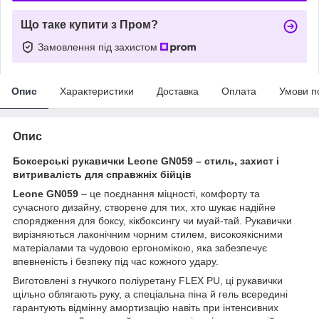
Що таке купити з Пром?
Замовлення під захистом
Опис
Характеристики
Доставка
Оплата
Умови п
Опис
Боксерські рукавички Leone GN059 – стиль, захист і
витривалість для справжніх бійців
Leone GN059
– це поєднання міцності, комфорту та
сучасного дизайну, створене для тих, хто шукає надійне
спорядження для боксу, кікбоксингу чи муай-тай. Рукавички
вирізняються лаконічним чорним стилем, високоякісними
матеріалами та чудовою ергономікою, яка забезпечує
впевненість і безпеку під час кожного удару.
Виготовлені з гнучкого поліуретану FLEX PU, ці рукавички
щільно облягають руку, а спеціальна піна й гель всередині
гарантують відмінну амортизацію навіть при інтенсивних