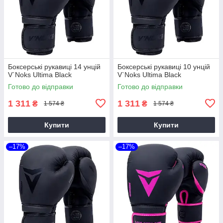
Боксерські рукавиці 14 унцій
Боксерські рукавиці 10 унцій
V`Noks Ultima Black
V`Noks Ultima Black
Готово до відправки
Готово до відправки
1 311
1 311
₴
₴
1 574 ₴
1 574 ₴
Купити
Купити
–17%
–17%