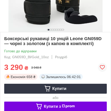
Боксерські рукавиці 10 унцій Leone GN059D
— чорні з золотом (з капою в комплекті)
Готово до відправки
Код: GN059D_Bl/Gold_10oz
Роздріб
3 290
₴
3 948 ₴
Економія
658 ₴
Залишилось
06:42:01
Купити
або
Купити з