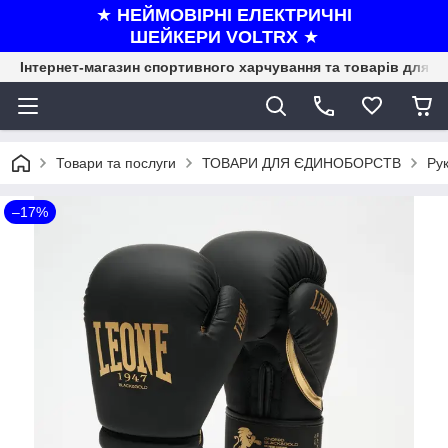
★
НЕЙМОВІРНІ ЕЛЕКТРИЧНІ
ШЕЙКЕРИ VOLTRX
★
Інтернет-магазин спортивного харчування та товарів для ф
Товари та послуги
ТОВАРИ ДЛЯ ЄДИНОБОРСТВ
Рук
–17%