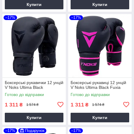
Купити
Купити
–17%
–17%
Боксерські рукавички 12 унцій
Боксерські рукавиці 12 унцій
V`Noks Ultima Black
V`Noks Ultima Black Fuxia
Готово до відправки
Готово до відправки
1 311
1 311
₴
₴
1 574 ₴
1 574 ₴
Купити
Купити
–17%
Подарунок
–17%