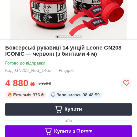
Боксерські рукавиці 14 унцій Leone GN208
ICONIC — червоні (з бинтами 4 м)
Готово до відправки
Код: GN208_Red_14oz
Роздріб
4 880
₴
5 856 ₴
Економія
976 ₴
Залишилось
08:48:58
Купити
або
Купити з