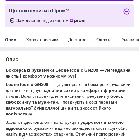
Що таке купити з Пром?
Замовлення під захистом
Опис
Характеристики
Доставка
Оплата
Умови п
Опис
Боксерські рукавички Leone Iconic GN208 — легендарна
якість і комфорт у кожному русі
Leone Iconic GN208
— це універсальні боксерські рукавички
для тих, хто цінує
надійний захист, комфорт і фірмовий
стиль
. Вони створені для інтенсивних тренувань у
боксі,
кікбоксингу та муай-тай
, і поєднують в собі переваги
натуральної буйволячої шкіри
та
зносостійкого
поліуретану
.
Завдяки вдосконаленій конструкції з
ударопоглинаючою
підкладкою
, рукавички надійно захищають кисть і суглоби,
навіть під час жорстких спарингів. Стильний повторюваний