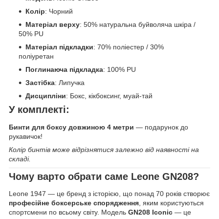
Колір
: Чорний
Матеріал верху
: 50% натуральна буйволяча шкіра /
50% PU
Матеріал підкладки
: 70% поліестер / 30%
поліуретан
Поглинаюча підкладка
: 100% PU
Застібка
: Липучка
Дисципліни
: Бокс, кікбоксинг, муай-тай
У комплекті:
Бинти для боксу довжиною 4 метри
— подарунок до
рукавичок!
Колір бинтів може відрізнятися залежно від наявності на
складі.
Чому варто обрати саме Leone GN208?
Leone 1947 — це бренд з історією, що понад 70 років створює
професійне боксерське спорядження
, яким користуються
спортсмени по всьому світу. Модель
GN208 Iconic
— це