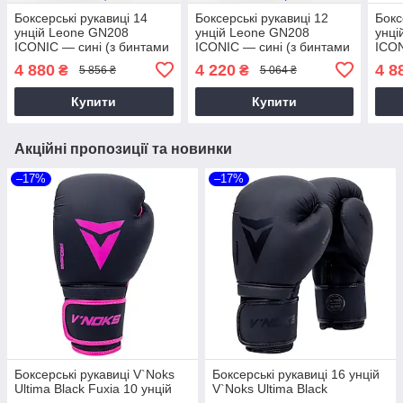
Боксерські рукавиці 14
Боксерські рукавиці 12
Бокс
унцій Leone GN208
унцій Leone GN208
унці
ICONIC — сині (з бинтами
ICONIC — сині (з бинтами
ICON
4 м)
4 м)
бинт
4 880
4 220
4 8
₴
₴
5 856 ₴
5 064 ₴
Купити
Купити
Акційні пропозиції та новинки
–17%
–17%
Боксерські рукавиці V`Noks
Боксерські рукавиці 16 унцій
Ultima Black Fuxia 10 унцій
V`Noks Ultima Black