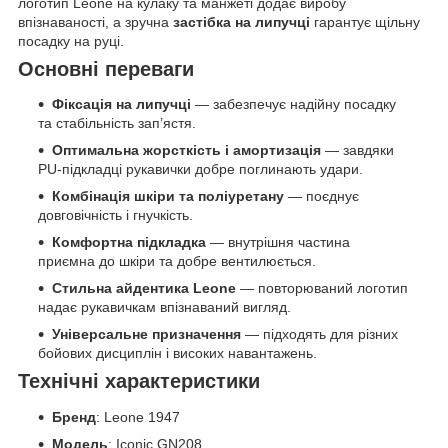
логотип Leone на кулаку та манжеті додає виробу
впізнаваності, а зручна
застібка на липучці
гарантує щільну
посадку на руці.
Основні переваги
Фіксація на липучці
— забезпечує надійну посадку
та стабільність зап’ястя.
Оптимальна жорсткість і амортизація
— завдяки
PU-підкладці рукавички добре поглинають удари.
Комбінація шкіри та поліуретану
— поєднує
довговічність і гнучкість.
Комфортна підкладка
— внутрішня частина
приємна до шкіри та добре вентилюється.
Стильна айдентика Leone
— повторюваний логотип
надає рукавичкам впізнаваний вигляд.
Універсальне призначення
— підходять для різних
бойових дисциплін і високих навантажень.
Технічні характеристики
Бренд
: Leone 1947
Модель
: Iconic GN208