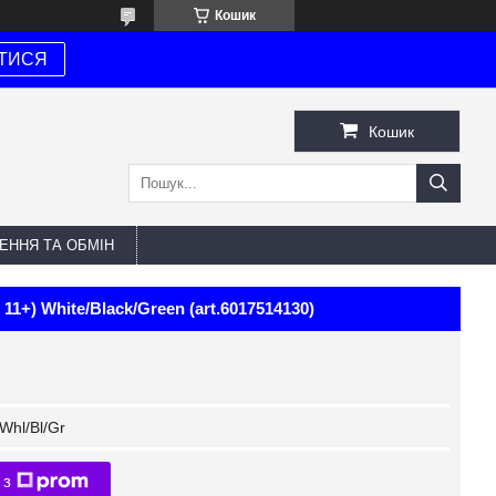
Кошик
ТИСЯ
Кошик
ЕННЯ ТА ОБМІН
1+) White/Black/Green (art.6017514130)
Whl/Bl/Gr
 з