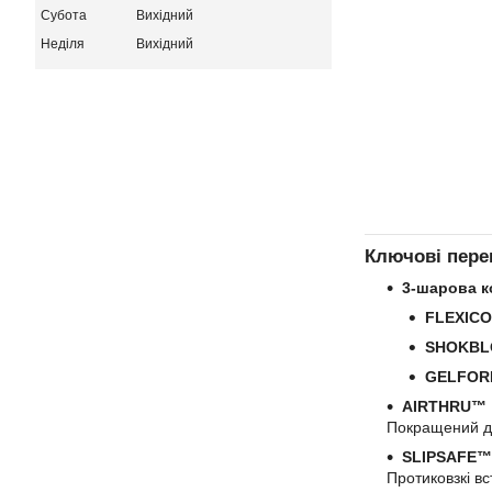
Субота
Вихідний
Неділя
Вихідний
Ключові пер
3-шарова к
FLEXIC
SHOKB
GELFO
AIRTHRU™
Покращений д
SLIPSAFE™
Протиковзкі в