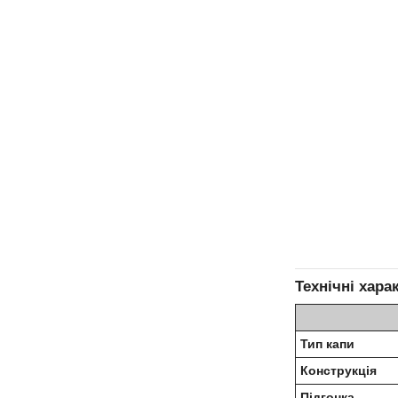
Технічні хара
Тип капи
Конструкція
Підгонка