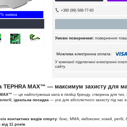
+380 (99) 588-77-83
7%
повернення това
У компанії підключені електронні пла
сайту.
a TEPHRA MAX™ — максимум захисту для м
 MAX™
— це найпотужніша капа в лінійці бренду, створена для тих,
ології
,
ідеальна посадка
— усе для абсолютного захисту під час ін
всіх контактних видів спорту
: бокс, ММА, кікбоксинг, хокей, регбі
м
від 11 років
.