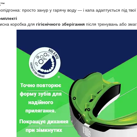
E™
підгонка: просто занур у гарячу воду — і капа адаптується під твої
омплекті
исна коробка для
гігієнічного зберігання
після тренувань або змаг