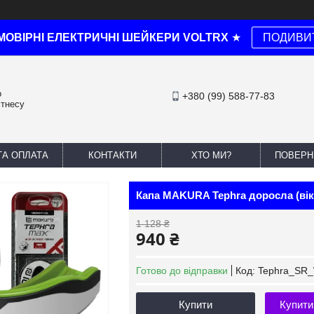
МОВІРНІ ЕЛЕКТРИЧНІ ШЕЙКЕРИ VOLTRX
★
ПОДИВИ
о
+380 (99) 588-77-83
ітнесу
ТА ОПЛАТА
КОНТАКТИ
ХТО МИ?
ПОВЕРН
Капа MAKURA Tephra доросла (вік 1
1 128 ₴
940 ₴
Готово до відправки
Код:
Tephra_SR_
Купити
Купити