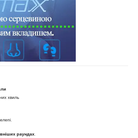
или
них хвиль
елепі.
ивніших раундах
.