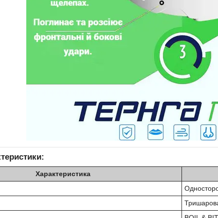
ктеристики:
Характеристика
Односторо
Тришаро
BOIL & BI