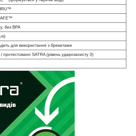
THRU™
PSAFE™
у, без BPA
лі)
одить для використання з брекетами
 / протестовано SATRA (рівень ударозахисту 3)