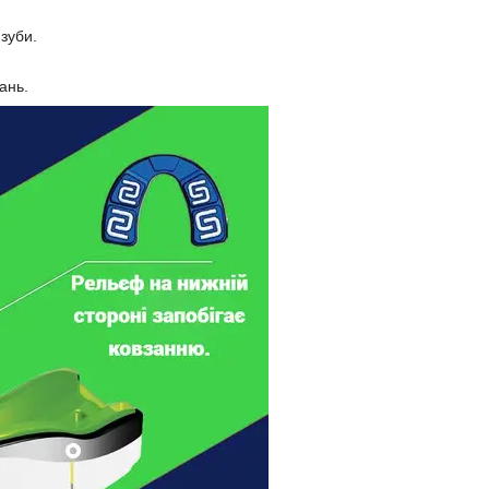
 зуби.
ань.