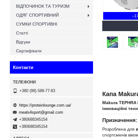
ВІДПОЧИНОК ТА ТУРИЗМ
ОДЯГ СПОРТИВНИЙ
–1
СУМКИ СПОРТИВНІ
Статті
Відгуки
Сертифікати
Контакти
+380 (99) 588-77-83
Капа Makur
Makura TEPHRA
https://proteinlounge.com.ua/
інноваційні техн
meals4sport@gmail.com
+380688345154
Призначення:
+380688345154
Розроблена для
спортсменів віко