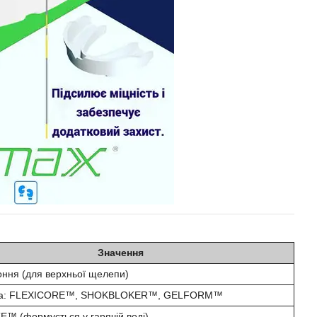
Значення
ння (для верхньої щелепи)
ва: FLEXICORE™, SHOKBLOKER™, GELFORM™
TE™ (формується у гарячій воді)