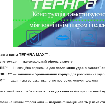
еваги капи TEPHRA MAX™:
онструкція — максимальний рівень захисту
ORE™
— інноваційна серцевина для
поглинання ударів високої с
LOKER™
—
зовнішній броньований корпус
для розсіювання удар
RM™
— адаптивна вставка, яка точно повторює контури щелепи
ихальний канал забезпечує
вільне дихання
навіть при стисненій щ
ставки на нижній стороні капи —
надійна фіксація навіть у найакт