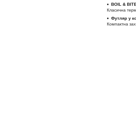
BOIL & BIT
Класична термо
Футляр у к
Компактна зах