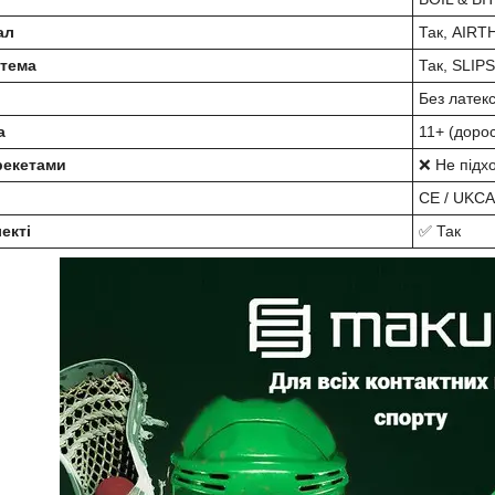
ал
Так, AIR
стема
Так, SLI
Без латекс
а
11+ (дорос
брекетами
❌ Не підх
CE / UKCA
екті
✅ Так