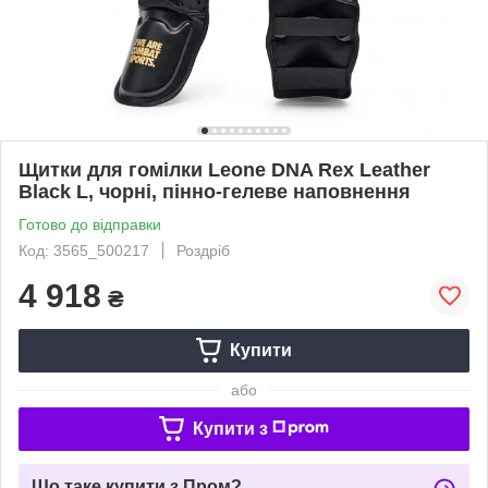
Щитки для гомілки Leone DNA Rex Leather
Black L, чорні, пінно-гелеве наповнення
Готово до відправки
Код: 3565_500217
Роздріб
4 918
₴
Купити
або
Купити з
Що таке купити з Пром?