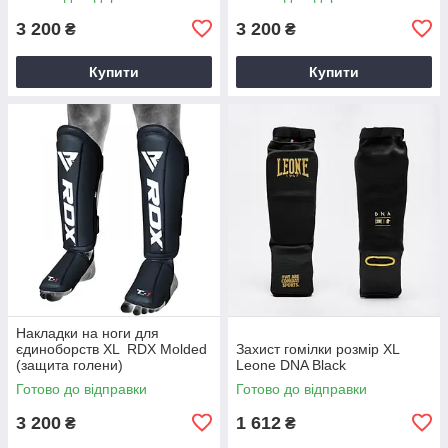
3 200
3 200
₴
₴
Купити
Купити
Накладки на ноги для
єдиноборств XL RDX Molded
Захист гомілки розмір XL
(защита голени)
Leone DNA Black
Готово до відправки
Готово до відправки
3 200
1 612
₴
₴