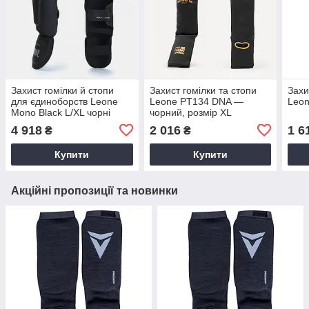
Захист гомілки й стопи
Захист гомілки та стопи
Захи
для єдиноборств Leone
Leone PT134 DNA —
Leon
Mono Black L/XL чорні
чорний, розмір XL
4 918
2 016
1 6
₴
₴
Купити
Купити
Акційні пропозиції та новинки