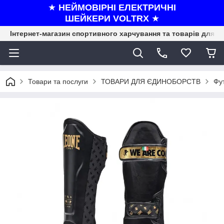
★
НЕЙМОВІРНІ ЕЛЕКТРИЧНІ
ШЕЙКЕРИ VOLTRX
★
Інтернет-магазин спортивного харчування та товарів для ф
Товари та послуги
ТОВАРИ ДЛЯ ЄДИНОБОРСТВ
Фут