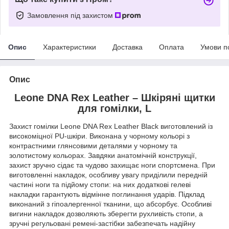
Замовлення під захистом
Опис
Характеристики
Доставка
Оплата
Умови п
Опис
Leone DNA Rex Leather – Шкіряні щитки
для гомілки, L
Захист гомілки Leone DNA Rex Leather Black виготовлений із
високоміцної PU-шкіри. Виконана у чорному кольорі з
контрастними глянсовими деталями у чорному та
золотистому кольорах. Завдяки анатомічній конструкції,
захист зручно сідає та чудово захищає ноги спортсмена. При
виготовленні накладок, особливу увагу приділили передній
частині ноги та підйому стопи: на них додаткові гелеві
накладки гарантують відмінне поглинання ударів. Підклад
виконаний з гіпоалергенної тканини, що абсорбує. Особливі
вигини накладок дозволяють зберегти рухливість стопи, а
зручні регульовані ремені-застібки забезпечать надійну