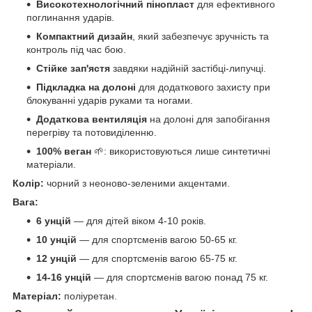
Високотехнологічний пінопласт
для ефективного
поглинання ударів.
Компактний дизайн
, який забезпечує зручність та
контроль під час бою.
Стійке зап'ястя
завдяки надійній застібці-липучці.
Підкладка на долоні
для додаткового захисту при
блокуванні ударів руками та ногами.
Додаткова вентиляція
на долоні для запобігання
перегріву та потовиділенню.
100% веган
🌱: використовуються лише синтетичні
матеріали.
Колір:
чорний з неоново-зеленими акцентами.
Вага:
6 унцій
— для дітей віком 4-10 років.
10 унцій
— для спортсменів вагою 50-65 кг.
12 унцій
— для спортсменів вагою 65-75 кг.
14-16 унцій
— для спортсменів вагою понад 75 кг.
Матеріал:
поліуретан.