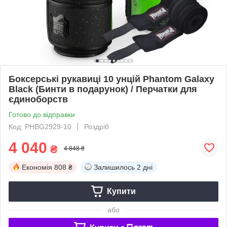
Боксерські рукавиці 10 унцій Phantom Galaxy
Black (Бинти в подарунок) / Перчатки для
єдиноборств
Готово до відправки
Код: PHBG2929-10
Роздріб
4 040
₴
4 848 ₴
Економія
808 ₴
Залишилось
2 дні
Купити
або