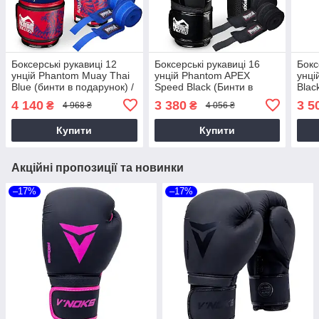
Боксерські рукавиці 12
Боксерські рукавиці 16
Бокс
унцій Phantom Muay Thai
унцій Phantom APEX
унці
Blue (бинти в подарунок) /
Speed Black (Бинти в
Blac
Перчатки для єдиноборств
подарунок) / Перчатки для
/ Пе
4 140
3 380
3 5
₴
₴
4 968 ₴
4 056 ₴
єдиноборств
єдин
Купити
Купити
Акційні пропозиції та новинки
–17%
–17%