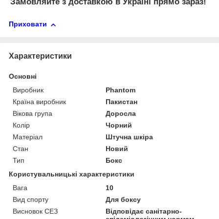
Замовляйте з доставкою в Україні прямо зараз!
Приховати
Характеристики
Основні
Виробник
Phantom
Країна виробник
Пакистан
Вікова група
Доросла
Колір
Чорний
Матеріал
Штучна шкіра
Стан
Новий
Тип
Бокс
Користувальницькі характеристики
Вага
10
Вид спорту
Для боксу
Висновок СЕЗ
Відповідає санітарно-
епідеміологічним нормам