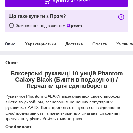
Купити з
Що таке купити з Пром?
Замовлення під захистом
Опис
Характеристики
Доставка
Оплата
Умови п
Опис
Боксерські рукавиці 10 унцій Phantom
Galaxy Black (Бинти в подарунок) /
Перчатки для єдиноборств
Рукавички Phantom GALAXY відзначаються своєю високою
якістю та дизайном, заснованим на наших популярних
рукавичках APEX. Вони пропонують чудове співвідношення
ціна/продуктивність і є ідеальними для змагань, спарингів і
тренувань у різних бойових мистецтвах.
Особливості: