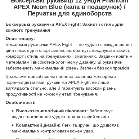
Боксерські рукавиці 12 унцій Phantom
APEX Neon Blue (капа в подарунок) /
Перчатки для єдиноборств
Боксерські рукавички APEX Fight: Захист і стиль для
кожного тренування
Опис товару:
Боксерські рукавички APEX Fight — це чудове співвідношення
ціни і якості для спортсменів, які прагнуть поєднувати захист,
комфорт і стиль на тренуваннях і змаганнях. Завдяки новітнім
матеріалам і високотехнологічному дизайну, ці рукавички
забезпечують максимальний рівень безпеки без компромісів.
Вражаючи привабливим неоново-зеленим кольором з
чорними деталями, рукавички APEX Fight не лише
виглядають стильно, але й гарантують високий рівень
продуктивності на кожному етапі тренування.
Особливості:
Високотехнологічний пінопласт:
Забезпечує
чудове поглинання ударів та додатковий захист.
Компактний дизайн:
Легкі та зручні, що дозволяє
максимально контролювати кожен удар.