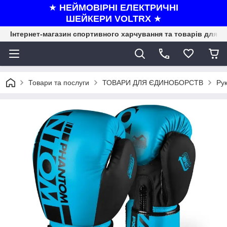
★
НЕЙМОВІРНІ ЕЛЕКТРИЧНІ
ШЕЙКЕРИ VOLTRX
★
Інтернет-магазин спортивного харчування та товарів для ф
Товари та послуги
ТОВАРИ ДЛЯ ЄДИНОБОРСТВ
Рук