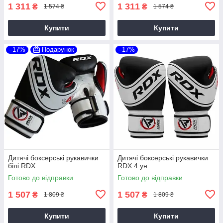
1 311
1 311
₴
₴
1 574 ₴
1 574 ₴
Купити
Купити
–17%
Подарунок
–17%
Дитячі боксерські рукавички
Дитячі боксерські рукавички
білі RDX
RDX 4 ун.
Готово до відправки
Готово до відправки
1 507
1 507
₴
₴
1 809 ₴
1 809 ₴
Купити
Купити