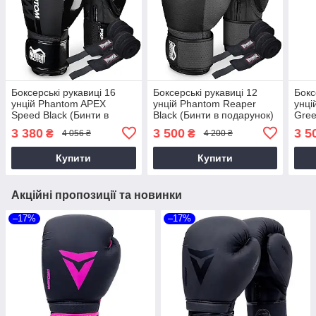
Боксерські рукавиці 16
Боксерські рукавиці 12
Бокс
унцій Phantom APEX
унцій Phantom Reaper
унці
Speed Black (Бинти в
Black (Бинти в подарунок)
Gree
подарунок) / Перчатки для
/ Перчатки для
пода
3 380
3 500
3 5
₴
₴
4 056 ₴
4 200 ₴
єдиноборств
єдиноборств
єдин
Купити
Купити
Акційні пропозиції та новинки
–17%
–17%