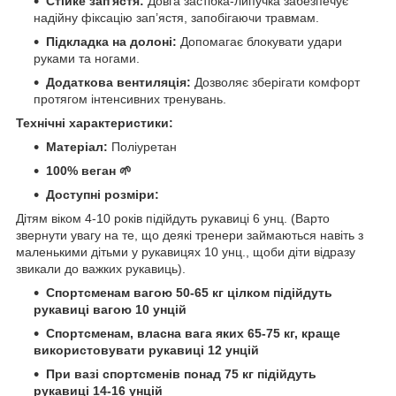
Стійке зап'ястя:
Довга застібка-липучка забезпечує
надійну фіксацію зап’ястя, запобігаючи травмам.
Підкладка на долоні:
Допомагає блокувати удари
руками та ногами.
Додаткова вентиляція:
Дозволяє зберігати комфорт
протягом інтенсивних тренувань.
Технічні характеристики:
Матеріал:
Поліуретан
100% веган 🌱
Доступні розміри:
Дітям віком 4-10 років підійдуть рукавиці 6 унц. (Варто
звернути увагу на те, що деякі тренери займаються навіть з
маленькими дітьми у рукавицях 10 унц., щоби діти відразу
звикали до важких рукавиць).
Спортсменам вагою 50-65 кг цілком підійдуть
рукавиці вагою 10 унцій
Спортсменам, власна вага яких 65-75 кг, краще
використовувати рукавиці 12 унцій
При вазі спортсменів понад 75 кг підійдуть
рукавиці 14-16 унцій