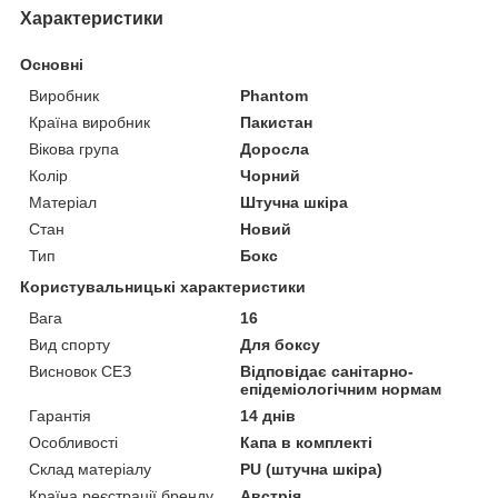
Характеристики
Основні
Виробник
Phantom
Країна виробник
Пакистан
Вікова група
Доросла
Колір
Чорний
Матеріал
Штучна шкіра
Стан
Новий
Тип
Бокс
Користувальницькі характеристики
Вага
16
Вид спорту
Для боксу
Висновок СЕЗ
Відповідає санітарно-
епідеміологічним нормам
Гарантія
14 днів
Особливості
Капа в комплекті
Склад матеріалу
PU (штучна шкіра)
Країна реєстрації бренду
Австрія