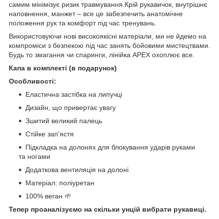
самим мінімізує ризик травмування.Крій рукавичок, внутрішнє
наповнення, манжет – все це забезпечить анатомічне
положення рук та комфорт під час тренувань.
Використовуючи нові високоякісні матеріали, ми не йдемо на
компроміси з безпекою під час занять бойовими мистецтвами.
Будь то змагання чи спаринги, лінійка APEX охоплює все.
Капа в комплекті (в подарунок)
Особливості:
Еластична застібка на липучці
Дизайн, що привертає увагу
Зшитий великий палець
Стійке зап'ястя
Підкладка на долонях для блокування ударів руками
та ногами
Додаткова вентиляція на долоні
Матеріал: поліуретан
100% веган 🌱
Тепер проаналізуємо на скільки унцій вибрати рукавиці.