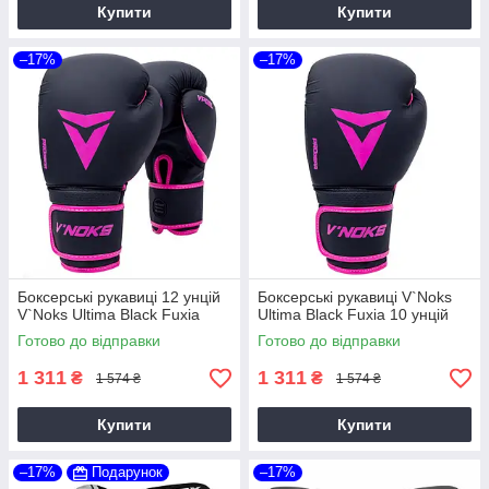
Купити
Купити
–17%
–17%
Боксерські рукавиці 12 унцій
Боксерські рукавиці V`Noks
V`Noks Ultima Black Fuxia
Ultima Black Fuxia 10 унцій
Готово до відправки
Готово до відправки
1 311
1 311
₴
₴
1 574 ₴
1 574 ₴
Купити
Купити
–17%
Подарунок
–17%