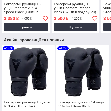
Боксерські рукавиці 16
Боксерські рукавиці 12
Бокс
унцій Phantom APEX
унцій Phantom Reaper
унці
Speed Black (Бинти в
Black (Бинти в подарунок)
Gree
подарунок) / Перчатки для
/ Перчатки для
пода
3 380
3 500
3 5
₴
₴
4 056 ₴
4 200 ₴
єдиноборств
єдиноборств
єдин
Купити
Купити
Акційні пропозиції та новинки
–17%
–17%
Боксерські рукавиці 16 унцій
Боксерські рукавиці 14 унцій
V`Noks Ultima Black
V`Noks Ultima Black