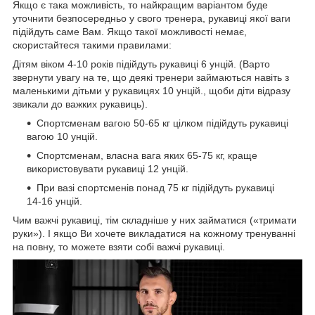
Якщо є така можливість, то найкращим варіантом буде
уточнити безпосередньо у свого тренера, рукавиці якої ваги
підійдуть саме Вам. Якщо такої можливості немає,
скористайтеся такими правилами:
Дітям віком 4-10 років підійдуть рукавиці 6 унцій. (Варто
звернути увагу на те, що деякі тренери займаються навіть з
маленькими дітьми у рукавицях 10 унцій., щоби діти відразу
звикали до важких рукавиць).
Спортсменам вагою 50-65 кг цілком підійдуть рукавиці
вагою 10 унцій.
Спортсменам, власна вага яких 65-75 кг, краще
використовувати рукавиці 12 унцій.
При вазі спортсменів понад 75 кг підійдуть рукавиці
14-16 унцій.
Чим важчі рукавиці, тім складніше у них займатися («тримати
руки»). І якщо Ви хочете викладатися на кожному тренуванні
на повну, то можете взяти собі важчі рукавиці.