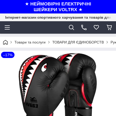
★
НЕЙМОВІРНІ ЕЛЕКТРИЧНІ
ШЕЙКЕРИ VOLTRX
★
Інтернет-магазин спортивного харчування та товарів для ф
Товари та послуги
ТОВАРИ ДЛЯ ЄДИНОБОРСТВ
Рук
–17%