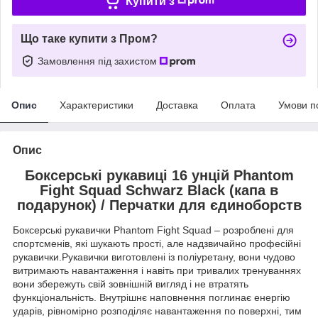
Купити з
Що таке купити з Пром?
Замовлення під захистом
Опис
Характеристики
Доставка
Оплата
Умови п
Опис
Боксерські рукавиці 16 унцій Phantom
Fight Squad Schwarz Black (капа в
подарунок) / Перчатки для єдиноборств
Боксерські рукавички Phantom Fight Squad – розроблені для
спортсменів, які шукають прості, але надзвичайно професійні
рукавички.Рукавички виготовлені із поліуретану, вони чудово
витримають навантаження і навіть при тривалих тренуваннях
вони збережуть свій зовнішній вигляд і не втратять
функціональність. Внутрішнє наповнення поглинає енергію
ударів, рівномірно розподіляє навантаження по поверхні, тим