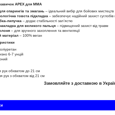
кавичок APEX для ММА
для спарингів та змагань
– ідеальний вибір для бойових мистецтв
ологічна товста підкладка
– забезпечує надійний захист суглобів 
ібка-липучка
– додає стабільності зап’ястю
накладка для великого пальця
– підвищений захист від травм
олоня
– для зручного захоплення та вентиляції
й матеріал
– 100% веган
еристики
оліуретан
зно 6-7 унцій
оний
 рук обхватом до 21 см
я рук з обхватом від 21 см
Замовляйте з доставкою в Украї
ки