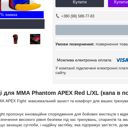
Купити
Купити
7%
+380 (99) 588-77-83
повернення това
У компанії підключені електронні пла
сайту.
і для ММА Phantom APEX Red L/XL (капа в п
МА APEX Fight: максимальний захист та комфорт для ваших тренув
ght пропонує інноваційне спорядження для бойових мистецтв з від
езпечення високого рівня безпеки під час тренувань, спарингів та 
 що захищає суглоби, і надійну застібку, яка підтримує зап’ястя, д