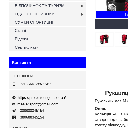
ВІДПОЧИНОК ТА ТУРИЗМ
ОДЯГ СПОРТИВНИЙ
–1
СУМКИ СПОРТИВНІ
Статті
Відгуки
Сертифікати
Контакти
+380 (99) 588-77-83
Рукавиц
https://proteinlounge.com.ua/
Рукавички для М
meals4sport@gmail.com
Опис:
+380688345154
Колекція APEX Fi
+380688345154
створені для заб
товсту підкладку,