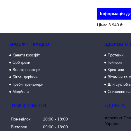
Інформація д
Ціна:
3 940 ₴
КРОСФІТ І КАРДІО
ЗДОРОВ'Я 
Канати кросфіт
Протеїни
Орбітреки
Гейнери
Велотренажери
Креатини
Бігові доріжки
Вітаміни та 
Гребні тренажери
Для суглобів
Медболи
Сниження ва
ГРАФІК РОБОТИ
проспект Сло
Понеділок
10:00
18:00
Україна
Вівторок
09:00
18:00