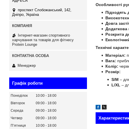
Особливості ру
проспект Слобожанський, 142,
Підходять 
Дніпро, Україна
Високотехн
Довга заст
Додаткова 
Розкрита д
Інтернет-магазин спортивного
Екологічни
харчування та товарів для фітнесу
Protein Lounge
Технічні характ
Матеріал:
п
Вага:
прибли
Менеджер
Колір:
черв
Розмір:
S/M
– для
Графік роботи
L/XL
– дл
Понеділок
10:00
18:00
Вівторок
09:00
18:00
Середа
09:00
18:00
Характеристи
Четвер
09:00
18:00
Пʼятниця
10:00
18:00