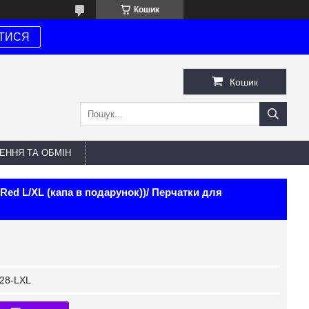
Кошик
ТИСЯ
Кошик
ЕННЯ ТА ОБМІН
ed L/XL (капа в подарунок))/ Перчатки для
28-LXL