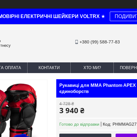
МОВІРНІ ЕЛЕКТРИЧНІ ШЕЙКЕРИ VOLTRX
★
ПОДИВИ
о
+380 (99) 588-77-83
ітнесу
ТА ОПЛАТА
КОНТАКТИ
ХТО МИ?
ПОВЕРН
Рукавиці для ММА Phantom APEX R
єдиноборств
4 728 ₴
3 940 ₴
Готово до відправки
Код:
PHMMAG27