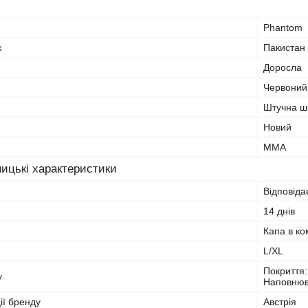
Phantom
к
Пакистан
Доросла
Червоний
Штучна ш
Новий
MMA
ицькі характеристики
Відповіда
14 днів
Капа в ко
L/XL
Покриття:
у
Наповнюв
ії бренду
Австрія