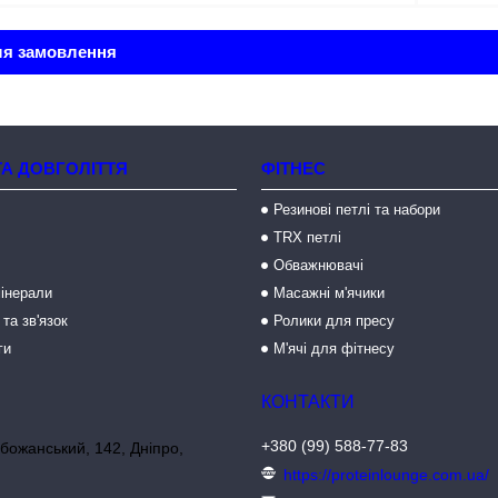
ля замовлення
ТА ДОВГОЛІТТЯ
ФІТНЕС
Резинові петлі та набори
TRX петлі
Обважнювачі
мінерали
Масажні м'ячики
 та зв'язок
Ролики для пресу
ги
М'ячі для фітнесу
+380 (99) 588-77-83
божанський, 142, Дніпро,
https://proteinlounge.com.ua/