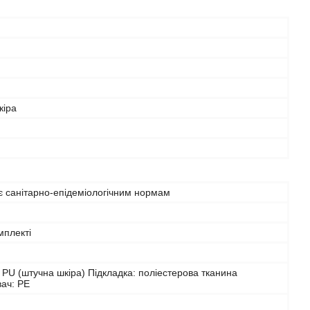
кіра
є санітарно-епідеміологічним нормам
мплекті
 PU (штучна шкіра) Підкладка: поліестерова тканина
ач: PE