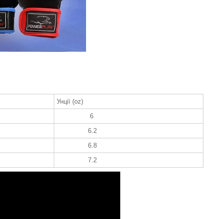
Унції (oz)
6
6.2
6.8
7.2