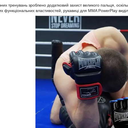
вних тренувань зроблено додатковий захист великого пальця, оскіль
их функціональних властивостей, рукавиці для MMA PowerPlay вид