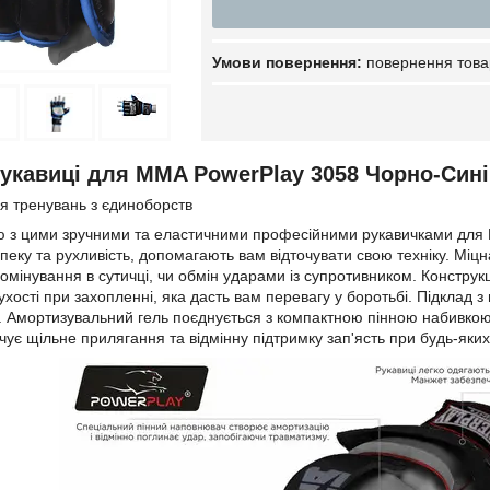
повернення това
укавиці для MMA PowerPlay 3058 Чорно-Сині
я тренувань з єдиноборств
ю з цими зручними та еластичними професійними рукавичками для ММ
пеку та рухливість, допомагають вам відточувати свою техніку. Міцн
домінування в сутичці, чи обмін ударами із супротивником. Конструк
хості при захопленні, яка дасть вам перевагу у боротьбі. Підклад з
у. Амортизувальний гель поєднується з компактною пінною набивкою
чує щільне прилягання та відмінну підтримку зап'ясть при будь-яких