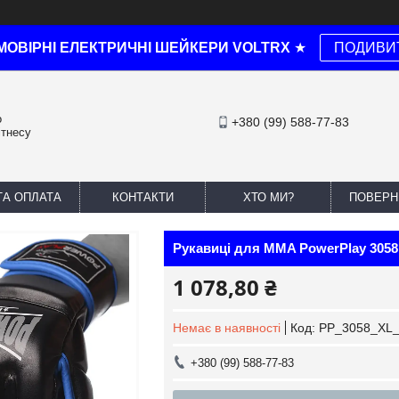
МОВІРНІ ЕЛЕКТРИЧНІ ШЕЙКЕРИ VOLTRX
★
ПОДИВИ
о
+380 (99) 588-77-83
ітнесу
ТА ОПЛАТА
КОНТАКТИ
ХТО МИ?
ПОВЕРН
Рукавиці для MMA PowerPlay 3058
1 078,80 ₴
Немає в наявності
Код:
PP_3058_XL_B
+380 (99) 588-77-83