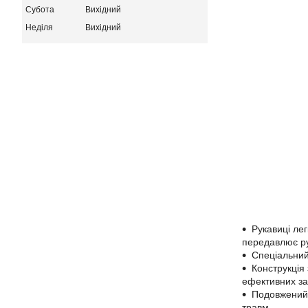
Субота
Вихідний
Неділя
Вихідний
Рукавиці ле
передавлює ру
Спеціальний
Конструкція
ефективних зах
Подовжений 
травм.