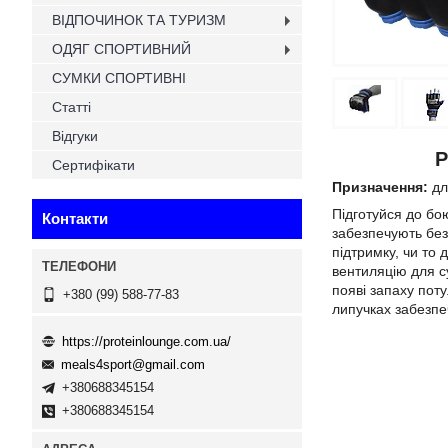
ВІДПОЧИНОК ТА ТУРИЗМ
ОДЯГ СПОРТИВНИЙ
СУМКИ СПОРТИВНІ
Статті
Відгуки
Р
Сертифікати
Призначення:
дл
Підготуйся до бо
Контакти
забезпечують без
підтримку, чи то 
вентиляцію для су
появі запаху пот
+380 (99) 588-77-83
липучках забезпе
https://proteinlounge.com.ua/
meals4sport@gmail.com
+380688345154
+380688345154