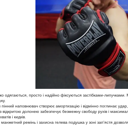
гко одягаються, просто і надійно фіксуються застібками-липучками
ку.
 пінний наповнювач створює амортизацію і відмінно поглинає удар,
 з відкритою долонею забезпечує безмежну свободу рухів і максимал
ватів і кидків.
манжетний ремінь і захисна гелева подушка у зоні зап'ястя дозволяю