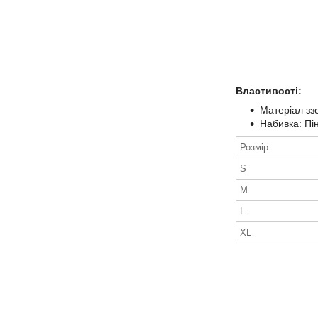
Властивості:
Матеріал зз
Набивка: Пі
Розмір
S
M
L
XL