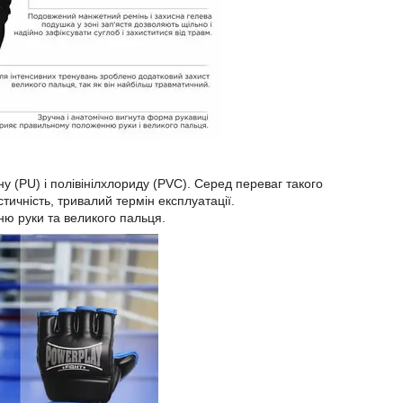
у (PU) і полівінілхлориду (PVC). Серед переваг такого
тичність, тривалий термін експлуатації.
ю руки та великого пальця.