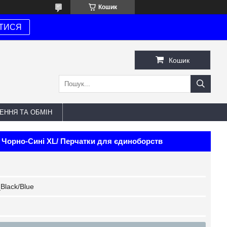
Кошик
ТИСЯ
Кошик
ЕННЯ ТА ОБМІН
 Чорно-Сині XL/ Перчатки для єдиноборств
lack/Blue