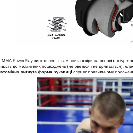
 ММА PowerPlay виготовлені із замінника шкіри на основі поліуретан
ійкість до механічних пошкоджень (не рветься і не дряпається), елас
натомічно вигнута форма рукавиці
сприяє правильному положенн