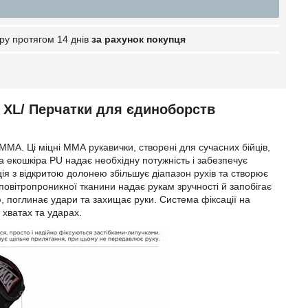
ру протягом 14 днів
за рахунок покупця
 XL/ Перчатки для єдиноборств
А. Ці міцні ММА рукавички, створені для сучасних бійців,
а екошкіра PU надає необхідну потужність і забезпечує
ція з відкритою долонею збільшує діапазон рухів та створює
 повітропроникної тканини надає рукам зручності й запобігає
, поглинає удари та захищає руки. Система фіксації на
 хватах та ударах.