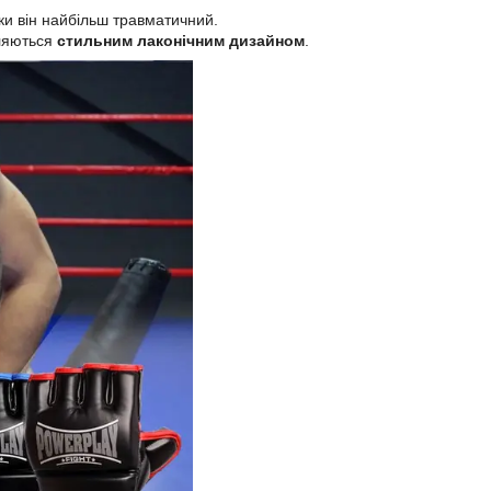
ки він найбільш травматичний.
іляються
стильним лаконічним дизайном
.