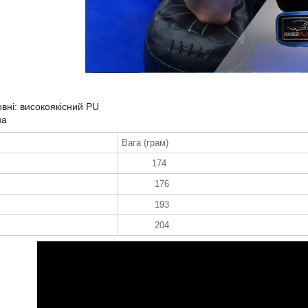
овні: високоякісний PU
на
Вага (грам)
174
176
193
204