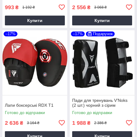
993
2 556
₴
₴
1 192 ₴
3 068 ₴
Купити
Купити
–17%
–17%
Подарунок
Пади для тренувань V'Noks
Лапи боксерські RDX T1
(2 шт.) чорний з сірим
Готово до відправки
Готово до відправки
2 636
1 988
₴
₴
3 164 ₴
2 386 ₴
Купити
Купити