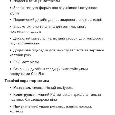
Надлегкі та міцні матеріали
Злегка вигнута форма для зручнішого і потужного
удару
Подовжений дизайн для розширеного спектра технік
Високотехнологічна піна для оптимального
поглинання ударів
Дихаючий матеріал на тильній стороні для комфорту
під час тренувань
Додаткова підкладка для захисту зап’ястя та верхньої
частини руки
ЕКО матеріали
Стильний дизайн з традиційними тайськими
візерунками Сак Янт
Технічні характеристики
Матеріал:
високоякісний поліуретан
Конструкція:
міцний PU-матеріал, дихаюча тильна
частина, багатошарова піна
Призначення:
удари руками, ліктями, ногами,
коліном