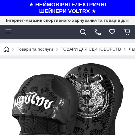
★
НЕЙМОВІРНІ ЕЛЕКТРИЧНІ
ШЕЙКЕРИ VOLTRX
★
Інтернет-магазин спортивного харчування та товарів для ф
Товари та послуги
ТОВАРИ ДЛЯ ЄДИНОБОРСТВ
Лап