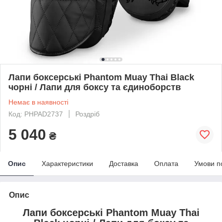
Лапи боксерські Phantom Muay Thai Black
чорні / Лапи для боксу та єдиноборств
Немає в наявності
Код: PHPAD2737
Роздріб
5 040
₴
Опис
Характеристики
Доставка
Оплата
Умови п
Опис
Лапи боксерські Phantom Muay Thai