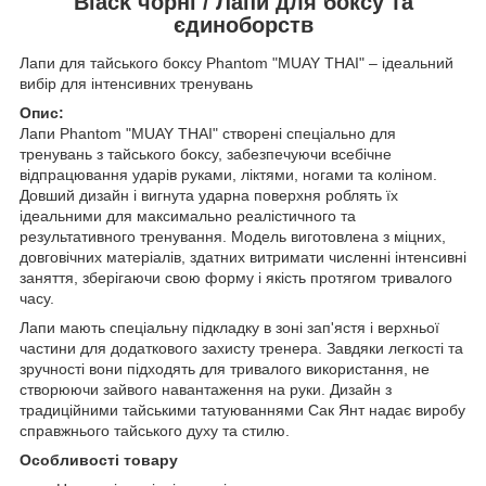
Black чорні / Лапи для боксу та
єдиноборств
Лапи для тайського боксу Phantom "MUAY THAI" – ідеальний
вибір для інтенсивних тренувань
Опис:
Лапи Phantom "MUAY THAI" створені спеціально для
тренувань з тайського боксу, забезпечуючи всебічне
відпрацювання ударів руками, ліктями, ногами та коліном.
Довший дизайн і вигнута ударна поверхня роблять їх
ідеальними для максимально реалістичного та
результативного тренування. Модель виготовлена з міцних,
довговічних матеріалів, здатних витримати численні інтенсивні
заняття, зберігаючи свою форму і якість протягом тривалого
часу.
Лапи мають спеціальну підкладку в зоні зап'ястя і верхньої
частини для додаткового захисту тренера. Завдяки легкості та
зручності вони підходять для тривалого використання, не
створюючи зайвого навантаження на руки. Дизайн з
традиційними тайськими татуюваннями Сак Янт надає виробу
справжнього тайського духу та стилю.
Особливості товару