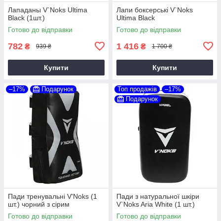
Лападаны V`Noks Ultima
Лапи боксерські V`Noks
Black (1шт.)
Ultima Black
Готово до відправки
Готово до відправки
782
1 416
₴
₴
939 ₴
1 700 ₴
Купити
Купити
–17%
Подарунок
Топ продажів
–17%
Подарунок
Пади тренувальні V'Noks (1
Пади з натуральної шкіри
шт.) чорний з сірим
V`Noks Aria White (1 шт.)
Готово до відправки
Готово до відправки