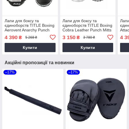
Лапи для боксу та
Лапи для боксу та
Лапи
єдиноборств TITLE Boxing
єдиноборств TITLE Boxing
єдин
Aerovent Anarchy Punch
Cobra Leather Punch Mitts
Atta
Mitts Black/Silver (AASPM
Black/White (CMPML
2.0 
4 390
3 150
4 3
₴
₴
5 268 ₴
3 780 ₴
BK/SV)
BK/WH)
WH/
Купити
Купити
Акційні пропозиції та новинки
–17%
–17%