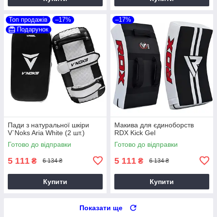
Топ продажів
–17%
–17%
Подарунок
Пади з натуральної шкіри
Макива для єдиноборств
V`Noks Aria White (2 шт.)
RDX Kick Gel
Готово до відправки
Готово до відправки
5 111
5 111
₴
₴
6 134 ₴
6 134 ₴
Купити
Купити
Показати ще