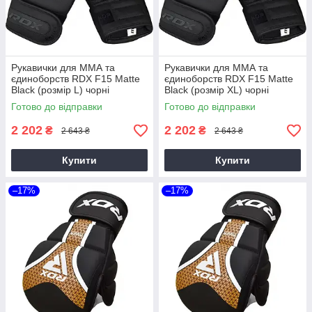
Рукавички для ММА та
Рукавички для ММА та
єдиноборств RDX F15 Matte
єдиноборств RDX F15 Matte
Black (розмір L) чорні
Black (розмір XL) чорні
Готово до відправки
Готово до відправки
2 202
2 202
₴
₴
2 643 ₴
2 643 ₴
Купити
Купити
–17%
–17%