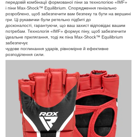
передовій комбінації формованої піни за технологією «IMF»
і піни Max-Shock™ Equilibrium. Спорядження геніально
розроблено, щоб забезпечити вам безпеку та бути на вершині
гри. Ці рукавички були ретельно підбиті до
досконалості, гарантуючи, що ваш захист відповідає вашим
потребам. Технологія «IMF» формує піну, щоб забезпечити
ідеальне прилягання, тоді як піна Max-Shock™ Equilibrium
забезпечує
чудове поглинання ударів, рівномірне й ефективне
розподілення сили.