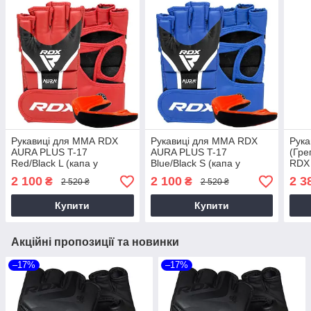
Рукавиці для ММА RDX
Рукавиці для ММА RDX
Рука
AURA PLUS T-17
AURA PLUS T-17
(Гре
Red/Black L (капа у
Blue/Black S (капа у
RDX
комплекті)
комплекті)
PLUS
2 100
2 100
2 3
₴
₴
2 520 ₴
2 520 ₴
капа
Купити
Купити
Акційні пропозиції та новинки
–17%
–17%