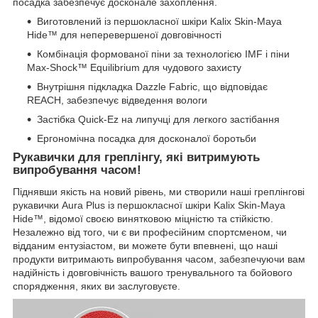
посадка забезпечує досконале захоплення.
Виготовлений із першокласної шкіри Kalix Skin-Maya
Hide™ для неперевершеної довговічності
Комбінація формованої піни за технологією IMF і піни
Max-Shock™ Equilibrium для чудового захисту
Внутрішня підкладка Dazzle Fabric, що відповідає
REACH, забезпечує відведення вологи
Застібка Quick-Ez на липучці для легкого застібання
Ергономічна посадка для досконалої боротьби
Рукавички для греплінгу, які витримують
випробування часом!
Піднявши якість на новий рівень, ми створили наші греплінгові
рукавички Aura Plus із першокласної шкіри Kalix Skin-Maya
Hide™, відомої своєю винятковою міцністю та стійкістю.
Незалежно від того, чи є ви професійним спортсменом, чи
відданим ентузіастом, ви можете бути впевнені, що наші
продукти витримають випробування часом, забезпечуючи вам
надійність і довговічність вашого тренувального та бойового
спорядження, яких ви заслуговуєте.