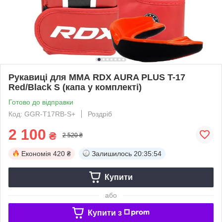
Рукавиці для ММА RDX AURA PLUS T-17
Red/Black S (капа у комплекті)
Готово до відправки
Код: GGR-T17RB-S+
Роздріб
2 100
₴
2 520 ₴
Економія
420 ₴
Залишилось
20:35:53
Купити
або
Купити з