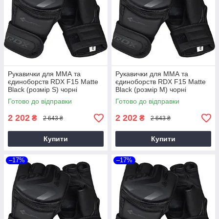
Рукавички для ММА та
Рукавички для ММА та
єдиноборств RDX F15 Matte
єдиноборств RDX F15 Matte
Black (розмір S) чорні
Black (розмір M) чорні
Готово до відправки
Готово до відправки
2 202
2 202
₴
₴
2 643 ₴
2 643 ₴
Купити
Купити
–17%
–17%