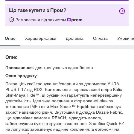
Що таке купити з Пром?
Замовлення під захистом
Опис
Характеристики
Доставка
Оплата
Умови п
Опис
Призначення:
для тренувань з єдиноборств
Опис продукту
Покращіть свої тренування/спаринги за допомогою AURA
PLUS T-17 від RDX. Виготовлені з першокласної шкіри Kalix
Skin-Maya Hide™, ці рукавички гарантують неперевершену
довговічність. Ідеальне поєднання формованої піни за
технологією IMF і піни Max-Shock™ Equilibrium забезпечує
захист найвищого рівня. Внутрішня підкладка Dazzle Fabric,
що відповідає вимогам REACH, відводить вологу,
забезпечуючи сухе та зручне захоплення. Застібка Quick-EZ
на липучках забезпечує надійне кріплення, а ергономічна