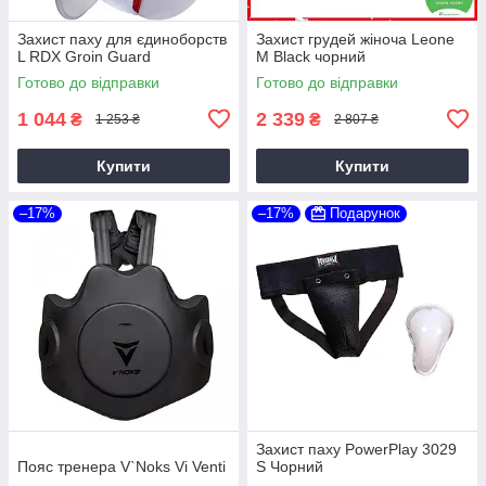
Захист паху для єдиноборств
Захист грудей жіноча Leone
L RDX Groin Guard
M Black чорний
Готово до відправки
Готово до відправки
1 044
2 339
₴
₴
1 253 ₴
2 807 ₴
Купити
Купити
–17%
–17%
Подарунок
Захист паху PowerPlay 3029
Пояс тренера V`Noks Vi Venti
S Чорний