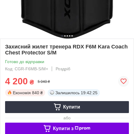
Захисний жилет тренера RDX F6M Kara Coach
Chest Protector S/M
Готово до відправки
Код: CGR-F6MB-S/M+
Роздріб
4 200
₴
5 040 ₴
Економія
840 ₴
Залишилось
19:42:24
Купити
або
Купити з