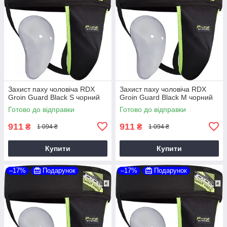
Захист паху чоловіча RDX
Захист паху чоловіча RDX
Groin Guard Black S чорний
Groin Guard Black M чорний
Готово до відправки
Готово до відправки
911
911
₴
₴
1 094 ₴
1 094 ₴
Купити
Купити
–17%
Подарунок
–17%
Подарунок