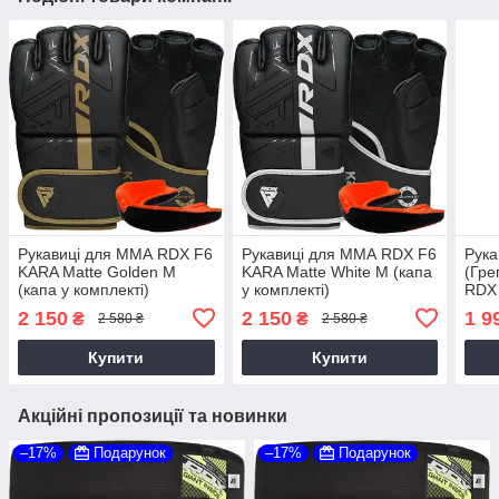
Рукавиці для ММА RDX F6
Рукавиці для ММА RDX F6
Рука
KARA Matte Golden M
KARA Matte White M (капа
(Гре
(капа у комплекті)
у комплекті)
RDX 
Plus
2 150
2 150
1 9
₴
₴
2 580 ₴
2 580 ₴
комп
Купити
Купити
Акційні пропозиції та новинки
–17%
Подарунок
–17%
Подарунок