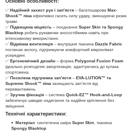
Основні особливості:
✅
Надійний захист рук і зап’ястя
– багатошарова
Max-
Shock™ піна
ефективно гасить силу удару, зменшуючи ризик
травм.
✅
Підвищена міцність
– поєднання
Super Skin та Spongy
Blacktop
робить рукавички зносостійкими навіть при
інтенсивному використанні.
✅
Відмінна вентиляція
– внутрішня тканина
Dazzle Fabric
поглинає вологу, підтримуючи комфортний мікроклімат
усередині.
✅
Ергономічний дизайн
– форма
Polygonal Fusion Foam
ідеально розподіляє амортизацію, адаптуючись до кулака
спортсмена.
✅
Посилена підтримка зап’ястя
–
EVA-LUTION™ та
Supremo Shock™ піна
захищають зап’ястя від
перевантажень.
✅
Зручна фіксація
– система
Quick-EZ™ Hook-and-Loop
забезпечує швидке надягання та надійне кріплення без
зміщення.
Технічні характеристики:
Матеріал
: синтетична шкіра
Super Skin
, тканина
Spongy Blacktop