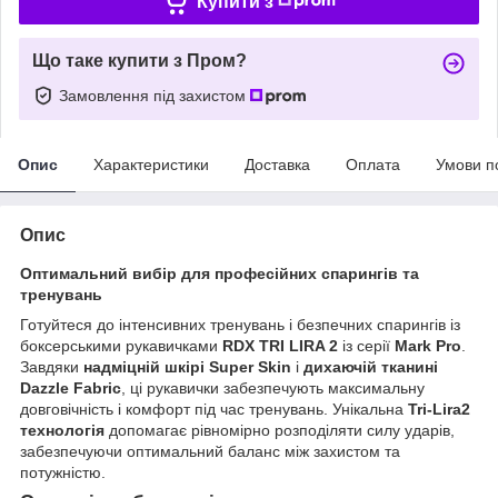
Купити з
Що таке купити з Пром?
Замовлення під захистом
Опис
Характеристики
Доставка
Оплата
Умови п
Опис
Оптимальний вибір для професійних спарингів та
тренувань
Готуйтеся до інтенсивних тренувань і безпечних спарингів із
боксерськими рукавичками
RDX TRI LIRA 2
із серії
Mark Pro
.
Завдяки
надміцній шкірі Super Skin
і
дихаючій тканині
Dazzle Fabric
, ці рукавички забезпечують максимальну
довговічність і комфорт під час тренувань. Унікальна
Tri-Lira2
технологія
допомагає рівномірно розподіляти силу ударів,
забезпечуючи оптимальний баланс між захистом та
потужністю.