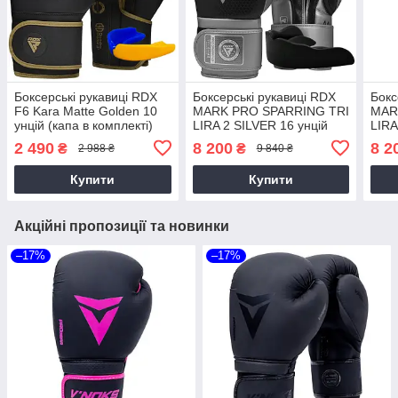
Боксерські рукавиці RDX
Боксерські рукавиці RDX
Бокс
F6 Kara Matte Golden 10
MARK PRO SPARRING TRI
MAR
унцій (капа в комплекті)
LIRA 2 SILVER 16 унцій
LIRA
(капа в комплекті)
(кап
2 490
8 200
8 2
₴
₴
2 988 ₴
9 840 ₴
Купити
Купити
Акційні пропозиції та новинки
–17%
–17%