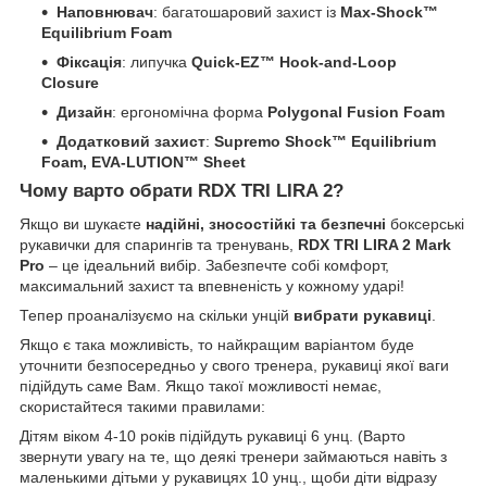
Наповнювач
: багатошаровий захист із
Max-Shock™
Equilibrium Foam
Фіксація
: липучка
Quick-EZ™ Hook-and-Loop
Closure
Дизайн
: ергономічна форма
Polygonal Fusion Foam
Додатковий захист
:
Supremo Shock™ Equilibrium
Foam, EVA-LUTION™ Sheet
Чому варто обрати RDX TRI LIRA 2?
Якщо ви шукаєте
надійні, зносостійкі та безпечні
боксерські
рукавички для спарингів та тренувань,
RDX TRI LIRA 2 Mark
Pro
– це ідеальний вибір. Забезпечте собі комфорт,
максимальний захист та впевненість у кожному ударі!
Тепер проаналізуємо на скільки унцій
вибрати рукавиці
.
Якщо є така можливість, то найкращим варіантом буде
уточнити безпосередньо у свого тренера, рукавиці якої ваги
підійдуть саме Вам. Якщо такої можливості немає,
скористайтеся такими правилами:
Дітям віком 4-10 років підійдуть рукавиці 6 унц. (Варто
звернути увагу на те, що деякі тренери займаються навіть з
маленькими дітьми у рукавицях 10 унц., щоби діти відразу