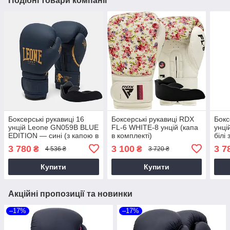
Подібні товари компанії
Боксерські рукавиці 16
Боксерські рукавиці RDX
Бокс
унцій Leone GN059B BLUE
FL-6 WHITE-8 унцій (капа
унц
EDITION — сині (з капою в
в комплекті)
білі
комплекті)
комп
3 780
3 100
3 7
₴
₴
4 536 ₴
3 720 ₴
Купити
Купити
Акційні пропозиції та новинки
–17%
–17%