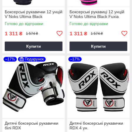
Боксерські рукавички 12 унцій
Боксерські рукавиці 12 унцій
V`Noks Ultima Black
V`Noks Ultima Black Fuxia
Готово до відправки
Готово до відправки
1 311
1 311
₴
₴
1 574 ₴
1 574 ₴
Купити
Купити
–17%
Подарунок
–17%
Дитячі боксерські рукавички
Дитячі боксерські рукавички
білі RDX
RDX 4 ун.