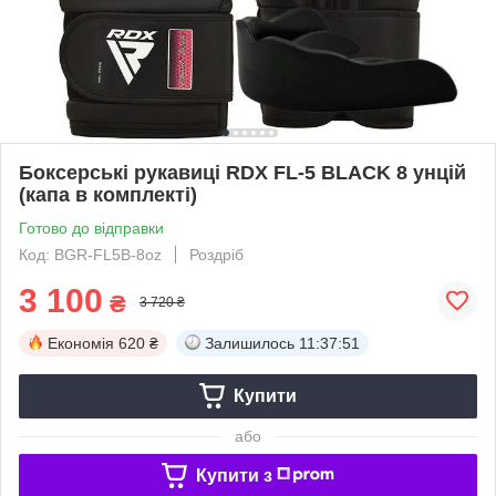
Боксерські рукавиці RDX FL-5 BLACK 8 унцій
(капа в комплекті)
Готово до відправки
Код: BGR-FL5B-8oz
Роздріб
3 100
₴
3 720 ₴
Економія
620 ₴
Залишилось
11:37:50
Купити
або
Купити з