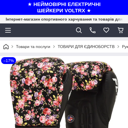
★
НЕЙМОВІРНІ ЕЛЕКТРИЧНІ
ШЕЙКЕРИ VOLTRX
★
Інтернет-магазин спортивного харчування та товарів для ф
Товари та послуги
ТОВАРИ ДЛЯ ЄДИНОБОРСТВ
Рук
–17%