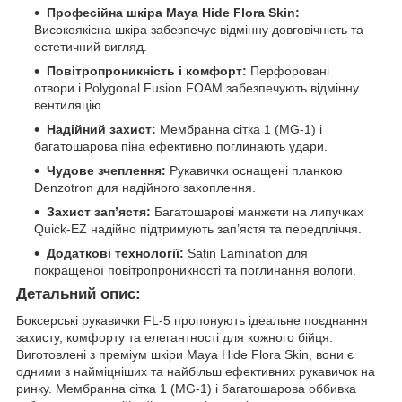
Професійна шкіра Maya Hide Flora Skin:
Високоякісна шкіра забезпечує відмінну довговічність та
естетичний вигляд.
Повітропроникність і комфорт:
Перфоровані
отвори і Polygonal Fusion FOAM забезпечують відмінну
вентиляцію.
Надійний захист:
Мембранна сітка 1 (MG-1) і
багатошарова піна ефективно поглинають удари.
Чудове зчеплення:
Рукавички оснащені планкою
Denzotron для надійного захоплення.
Захист зап’ястя:
Багатошарові манжети на липучках
Quick-EZ надійно підтримують зап’ястя та передпліччя.
Додаткові технології:
Satin Lamination для
покращеної повітропроникності та поглинання вологи.
Детальний опис:
Боксерські рукавички FL-5 пропонують ідеальне поєднання
захисту, комфорту та елегантності для кожного бійця.
Виготовлені з преміум шкіри Maya Hide Flora Skin, вони є
одними з найміцніших та найбільш ефективних рукавичок на
ринку. Мембранна сітка 1 (MG-1) і багатошарова оббивка