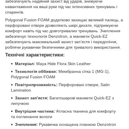
забезпечують надійний захист від ударів, знижуючи
навантаження на ваші руки під час інтенсивних тренувань і
спарингів.
Polygonal Fusion FOAM додатково захищає великий палець, а
перфоровані отвори дозволяють шкірі дихати, підтримуючи
комфорт навіть під час довготривалих тренувань. Зчеплення
забезпечує технологія Denzotron, а манжети Quick-EZ
забезпечують максимальний захист зап’ястя і передпліччя,
роблячи рукавички безпечними для тривалого використання.
Технічні характеристики:
Матеріал:
Maya Hide Flora Skin Leather
Технологія оббивки:
Мембранна сітка 1 (MG-1),
Polygonal Fusion FOAM
Повітропроникність:
Перфоровані отвори, Satin
Lamination
Захист зап’ястя:
Багатошарові манжети Quick-EZ з
липучкою
Внутрішня частина:
Атласна тканина для комфорту
та поглинання вологи
Зчеплення:
Рукавичка оснащена планкою Denzotron