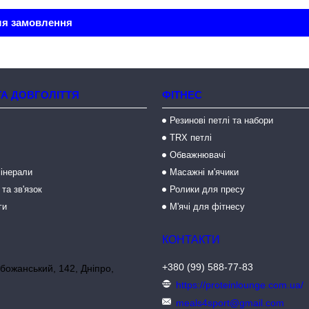
ля замовлення
ТА ДОВГОЛІТТЯ
ФІТНЕС
Резинові петлі та набори
TRX петлі
Обважнювачі
мінерали
Масажні м'ячики
 та зв'язок
Ролики для пресу
ги
М'ячі для фітнесу
+380 (99) 588-77-83
божанський, 142, Дніпро,
https://proteinlounge.com.ua/
meals4sport@gmail.com