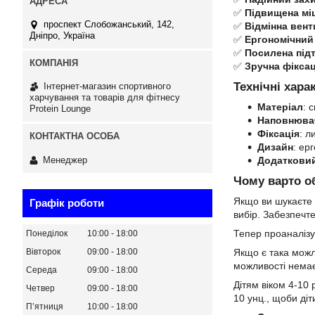
✅
Підвищена мі
проспект Слобожанський, 142,
✅
Відмінна вент
Дніпро, Україна
✅
Ергономічний
✅
Посилена підт
✅
Зручна фіксац
Технічні хара
Інтернет-магазин спортивного
харчування та товарів для фітнесу
Матеріал
: 
Protein Lounge
Наповнюва
Фіксація
: л
Дизайн
: ер
Менеджер
Додатковий
Чому варто о
Якщо ви шукаєте
Графік роботи
вибір. Забезпечт
Тепер проаналізу
Понеділок
10:00
18:00
Вівторок
09:00
18:00
Якщо є така можл
можливості немає
Середа
09:00
18:00
Дітям віком 4-10 
Четвер
09:00
18:00
10 унц., щоби діт
Пʼятниця
10:00
18:00