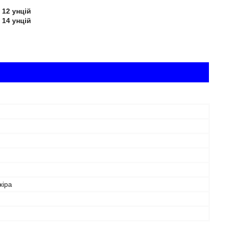
 12 унцій
 14 унцій
кіра