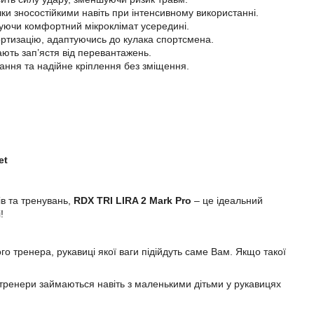
ки зносостійкими навіть при інтенсивному використанні.
уючи комфортний мікроклімат усередині.
ртизацію, адаптуючись до кулака спортсмена.
ють зап’ястя від перевантажень.
ння та надійне кріплення без зміщення.
et
ів та тренувань,
RDX TRI LIRA 2 Mark Pro
– це ідеальний
!
о тренера, рукавиці якої ваги підійдуть саме Вам. Якщо такої
кі тренери займаються навіть з маленькими дітьми у рукавицях