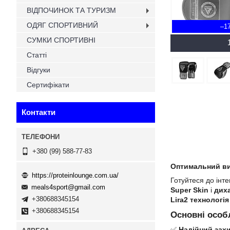
ВІДПОЧИНОК ТА ТУРИЗМ
ОДЯГ СПОРТИВНИЙ
–1
СУМКИ СПОРТИВНІ
Статті
Відгуки
Сертифікати
Контакти
+380 (99) 588-77-83
Оптимальний ви
https://proteinlounge.com.ua/
Готуйтеся до інт
meals4sport@gmail.com
Super Skin
і
диха
+380688345154
Lira2 технологія
+380688345154
Основні особ
✅
Надійний захи