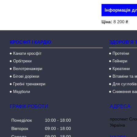
Інформація д
Ціна:
8 200 ₴
КРОСФІТ І КАРДІО
ЗДОРОВ'Я 
Канати кросфіт
Протеїни
Орбітреки
Гейнери
Велотренажери
Креатини
Бігові доріжки
Вітаміни та 
Гребні тренажери
Для суглобів
Медболи
Сниження ва
ГРАФІК РОБОТИ
проспект Сло
Понеділок
10:00
18:00
Україна
Вівторок
09:00
18:00
Середа
09:00
18:00