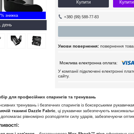
Купити
Купити
7%
+380 (99) 588-77-83
1 день
повернення това
У компанії підключені електронні пла
сайту.
бір для професійних спарингів та тренувань
енсивних тренувань і безпечних спарингів із боксерськими рукавичк
ючій тканині Dazzle Fabric
, ці рукавички забезпечують максимальн
допомагає рівномірно розподіляти силу ударів, забезпечуючи опти
ливості:
ст рук і зап’ястя
– багатошарова
Max-Shock™ піна
ефективно гас