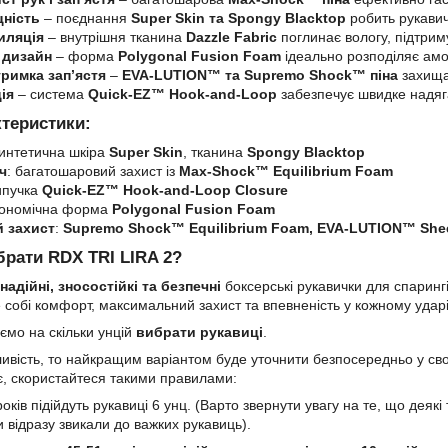
цність
– поєднання
Super Skin та Spongy Blacktop
робить рукавич
иляція
– внутрішня тканина
Dazzle Fabric
поглинає вологу, підтрим
 дизайн
– форма
Polygonal Fusion Foam
ідеально розподіляє амо
римка зап’ястя
–
EVA-LUTION™ та Supremo Shock™ піна
захища
ія
– система
Quick-EZ™ Hook-and-Loop
забезпечує швидке надяга
ктеристики:
синтетична шкіра
Super Skin
, тканина
Spongy Blacktop
ч
: багатошаровий захист із
Max-Shock™ Equilibrium Foam
ипучка
Quick-EZ™ Hook-and-Loop Closure
гономічна форма
Polygonal Fusion Foam
 захист
:
Supremo Shock™ Equilibrium Foam, EVA-LUTION™ She
брати RDX TRI LIRA 2?
надійні, зносостійкі та безпечні
боксерські рукавички для спаринг
е собі комфорт, максимальний захист та впевненість у кожному ударі
ємо на скільки унцій
вибрати рукавиці
.
ивість, то найкращим варіантом буде уточнити безпосередньо у свог
, скористайтеся такими правилами:
років підійдуть рукавиці 6 унц. (Варто звернути увагу на те, що дея
и відразу звикали до важких рукавиць).