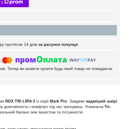
 з
ру протягом 14 днів
за рахунок покупця
тежі. Тепер ви можете купити будь-який товар не покидаючи
ами
RDX TRI LIRA 2
із серії
Mark Pro
. Завдяки
надміцній шкірі
у довговічність і комфорт під час тренувань. Унікальна
Tri-
мальний баланс між захистом та потужністю.
ить силу удару, зменшуючи ризик травм.