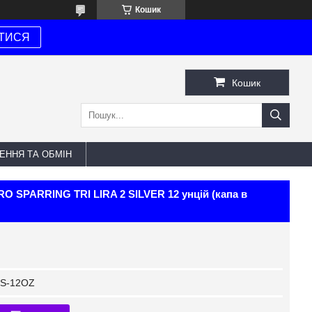
Кошик
ТИСЯ
Кошик
ЕННЯ ТА ОБМІН
O SPARRING TRI LIRA 2 SILVER 12 унцій (капа в
S-12OZ