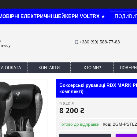
МОВІРНІ ЕЛЕКТРИЧНІ ШЕЙКЕРИ VOLTRX
★
ПОДИВИ
о
+380 (99) 588-77-83
ітнесу
ТА ОПЛАТА
КОНТАКТИ
ХТО МИ?
ПОВЕРН
Боксерські рукавиці RDX MARK PR
комплекті)
9 840 ₴
8 200 ₴
Готово до відправки
Код:
BGM-PSTL2