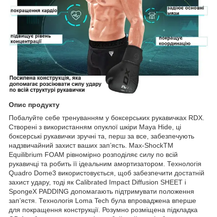
Опис продукту
Побалуйте себе тренуванням у боксерських рукавичках RDX.
Створені з використанням опуклої шкіри Maya Hide, ці
боксерські рукавички зручні та, перш за все, забезпечують
надзвичайний захист ваших зап’ясть. Max-ShockTM
Equilibrium FOAM рівномірно розподіляє силу по всій
рукавичці та робить її ідеальним амортизатором. Технологія
Quadro Dome3 використовується, щоб забезпечити достатній
захист удару, тоді як Calibrated Impact Diffusion SHEET і
SpongeX PADDING допомагають підтримувати положення
зап’ястя. Технологія Loma Tech була впроваджена вперше
для покращення конструкції. Розумно розміщена підкладка