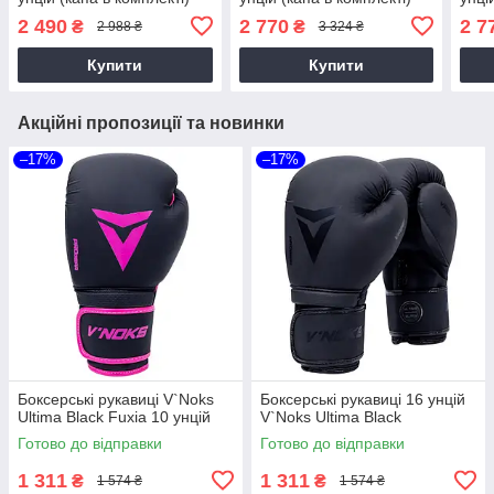
2 490
2 770
2 7
₴
₴
2 988 ₴
3 324 ₴
Купити
Купити
Акційні пропозиції та новинки
–17%
–17%
Боксерські рукавиці V`Noks
Боксерські рукавиці 16 унцій
Ultima Black Fuxia 10 унцій
V`Noks Ultima Black
Готово до відправки
Готово до відправки
1 311
1 311
₴
₴
1 574 ₴
1 574 ₴