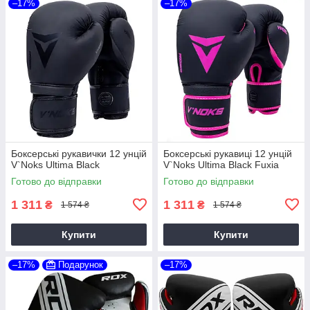
–17%
–17%
Боксерські рукавички 12 унцій
Боксерські рукавиці 12 унцій
V`Noks Ultima Black
V`Noks Ultima Black Fuxia
Готово до відправки
Готово до відправки
1 311
1 311
₴
₴
1 574 ₴
1 574 ₴
Купити
Купити
–17%
Подарунок
–17%