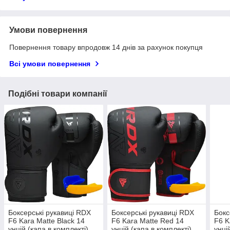
Умови повернення
Повернення товару впродовж 14 днів за рахунок покупця
Всі умови повернення
Подібні товари компанії
Боксерські рукавиці RDX
Боксерські рукавиці RDX
Бокс
F6 Kara Matte Black 14
F6 Kara Matte Red 14
F6 K
унцій (капа в комплекті)
унцій (капа в комплекті)
унці