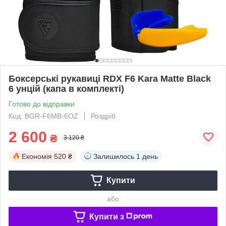
Боксерські рукавиці RDX F6 Kara Matte Black
6 унцій (капа в комплекті)
Готово до відправки
Код: BGR-F6MB-6OZ
Роздріб
2 600
₴
3 120 ₴
Економія
520 ₴
Залишилось
1 день
Купити
або
Купити з