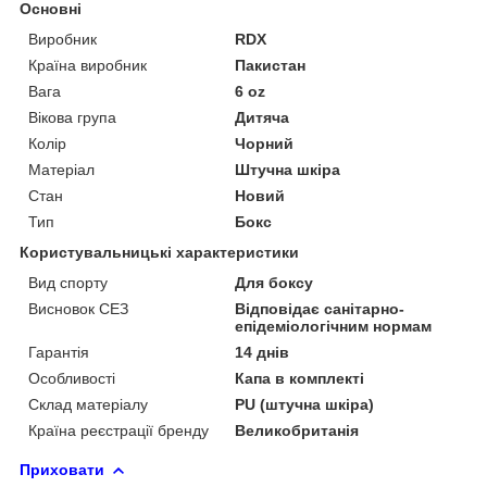
Основні
Виробник
RDX
Країна виробник
Пакистан
Вага
6 oz
Вікова група
Дитяча
Колір
Чорний
Матеріал
Штучна шкіра
Стан
Новий
Тип
Бокс
Користувальницькі характеристики
Вид спорту
Для боксу
Висновок СЕЗ
Відповідає санітарно-
епідеміологічним нормам
Гарантія
14 днів
Особливості
Капа в комплекті
Склад матеріалу
PU (штучна шкіра)
Країна реєстрації бренду
Великобританія
Приховати