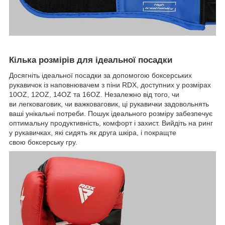
Кілька розмірів для ідеальної посадки
Досягніть ідеальної посадки за допомогою боксерських
рукавичок із наповнювачем з піни RDX, доступних у розмірах
10OZ, 12OZ, 14OZ та 16OZ. Незалежно від того, чи
ви легковаговик, чи важковаговик, ці рукавички задовольнять
ваші унікальні потреби. Пошук ідеального розміру забезпечує
оптимальну продуктивність, комфорт і захист. Вийдіть на ринг
у рукавичках, які сидять як друга шкіра, і покращте
свою боксерську гру.