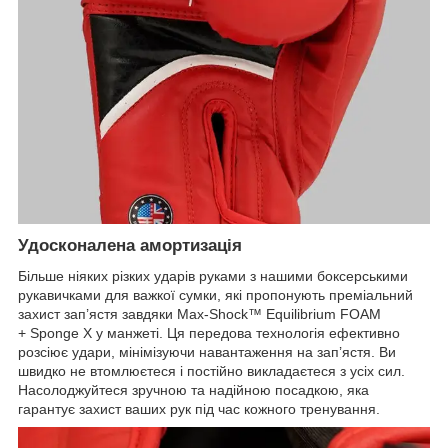
Удосконалена амортизація
Більше ніяких різких ударів руками з нашими боксерськими
рукавичками для важкої сумки, які пропонують преміальний
захист зап’ястя завдяки Max-Shock™ Equilibrium FOAM
+ Sponge X у манжеті. Ця передова технологія ефективно
розсіює удари, мінімізуючи навантаження на зап’ястя. Ви
швидко не втомлюєтеся і постійно викладаєтеся з усіх сил.
Насолоджуйтеся зручною та надійною посадкою, яка
гарантує захист ваших рук під час кожного тренування.