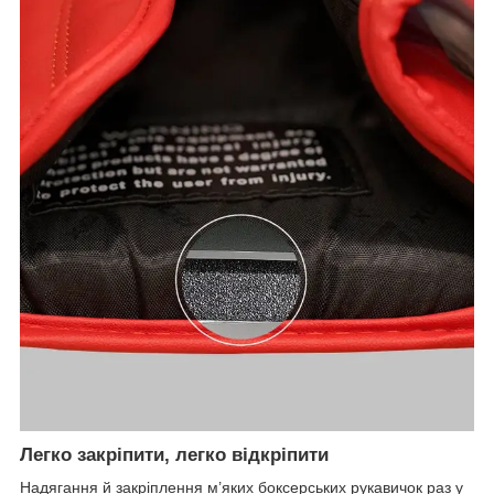
Легко закріпити, легко відкріпити
Надягання й закріплення м’яких боксерських рукавичок раз у