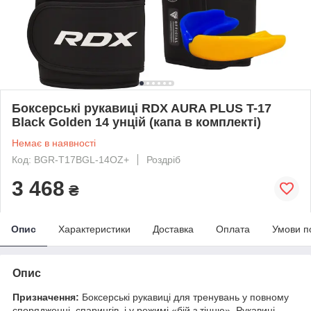
Боксерські рукавиці RDX AURA PLUS T-17
Black Golden 14 унцій (капа в комплекті)
Немає в наявності
Код: BGR-T17BGL-14OZ+
Роздріб
3 468
₴
Опис
Характеристики
Доставка
Оплата
Умови п
Опис
Призначення:
Боксерські рукавиці для тренувань у повному
спорядженні, спарингів, і у режимі «бій з тінню». Рукавиці