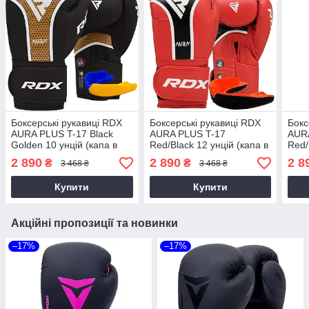
Боксерські рукавиці RDX
Боксерські рукавиці RDX
Бокс
AURA PLUS T-17 Black
AURA PLUS T-17
AUR
Golden 10 унцій (капа в
Red/Black 12 унцій (капа в
Red/
комплекті)
комплекті)
комп
2 890
2 890
2 8
₴
₴
3 468 ₴
3 468 ₴
Купити
Купити
Акційні пропозиції та новинки
–17%
–17%