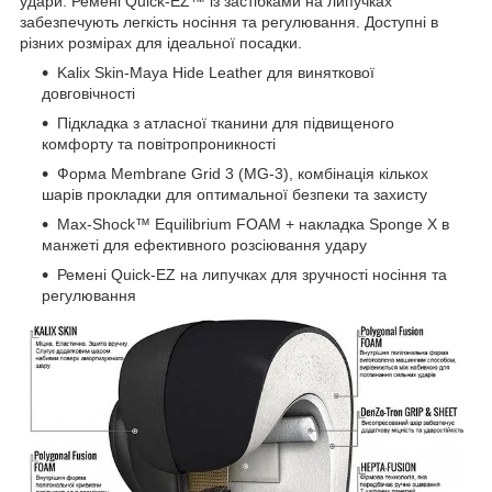
удари. Ремені Quick-EZ™ із застібками на липучках
забезпечують легкість носіння та регулювання. Доступні в
різних розмірах для ідеальної посадки.
Kalix Skin-Maya Hide Leather для виняткової
довговічності
Підкладка з атласної тканини для підвищеного
комфорту та повітропроникності
Форма Membrane Grid 3 (MG-3), комбінація кількох
шарів прокладки для оптимальної безпеки та захисту
Max-Shock™ Equilibrium FOAM + накладка Sponge X в
манжеті для ефективного розсіювання удару
Ремені Quick-EZ на липучках для зручності носіння та
регулювання