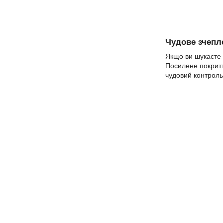
Чудове зчепл
Якщо ви шукаєте р
Посилене покритт
чудовий контроль