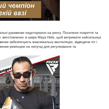
альні рукавички недоторканні на рингу. Посилене покриття та
у, виготовлених зі шкіри Maya Hide, щоб витримати найсильніші
вички забезпечують максимальну вентиляцію, відводячи піт і
зумним ремінцем на липучці для регулювання та