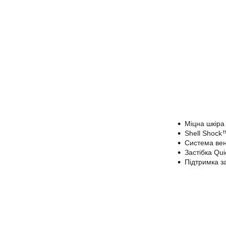
Міцна шкіра
Shell Shock™
Система вен
Застібка Qu
Підтримка з