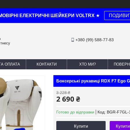
МОВІРНІ ЕЛЕКТРИЧНІ ШЕЙКЕРИ VOLTRX
★
ПОДИВИ
о
+380 (99) 588-77-83
ітнесу
ТА ОПЛАТА
КОНТАКТИ
ХТО МИ?
ПОВЕРН
Боксерські рукавиці RDX F7 Ego Go
3 228 ₴
2 690 ₴
Готово до відправки
Код:
BGR-F7GL-
Купити
Купити