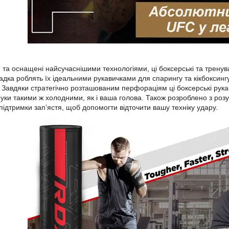
 та оснащені найсучаснішими технологіями, ці боксерські та тренув
ладка роблять їх ідеальними рукавичками для спарингу та кікбоксинг
 Завдяки стратегічно розташованим перфораціям ці боксерські рука
руки такими ж холодними, як і ваша голова. Також розроблено з ро
ідтримки зап’ястя, щоб допомогти відточити вашу техніку удару.