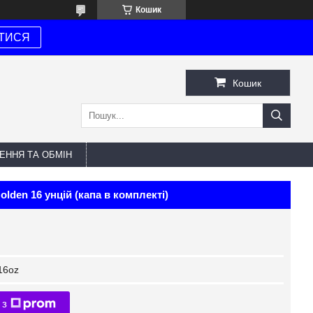
Кошик
ТИСЯ
Кошик
ЕННЯ ТА ОБМІН
lden 16 унцій (капа в комплекті)
16oz
 з