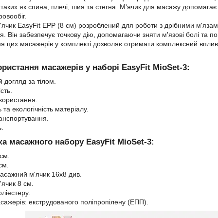
 таких як спина, плечі, шия та стегна. М'ячик для масажу допомага
овообіг.
ячик EasyFit EPP (8 см) розроблений для роботи з дрібними м'язам
ия. Він забезпечує точкову дію, допомагаючи зняти м'язові болі та по
я цих масажерів у комплекті дозволяє отримати комплексний вплив 
ристання масажерів у наборі EasyFit MioSet-3:
 догляд за тілом.
сть.
користання.
ь та екологічність матеріалу.
ранспортування.
ь.
а масажного набору EasyFit MioSet-3:
см.
см.
асажний м'ячик 16х8 див.
ячик 8 см.
оліестеру.
сажерів: екструдованого поліпропілену (ЕПП).