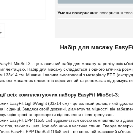
повернення това
Набір для масажу EasyFi
syFit MioSet-3 - це класичний набір для масажу та релізу всіх м'язі
плектацією. Набір для масажу складається з одного м'ячика розмір
 і 33х14 см. М'ячики і валики виготовлені з матеріалу ЕПП (екструд
омплект масажних елементів ефективний та допомагає підтримувати 
ії всіх комплектуючих набору EasyFit MioSet-3:
лик EasyFit LightWeight (33х14 см) - це великий ролик, який ідеаль
на і сідниці. Завдяки своїй довжині, діаметру та міцності, він забез
куляцію крові та прискорити відновлення після тренувань.
лик EasyFit EPP (15х5 см) відрізняється своєю компактністю з діа
к тіла, таких як шия, ікри або нижня частина спини. Тверда поверх
ячик EasyFit EPP DuoBall (16х8 см) - це середній масажний м'ячик,