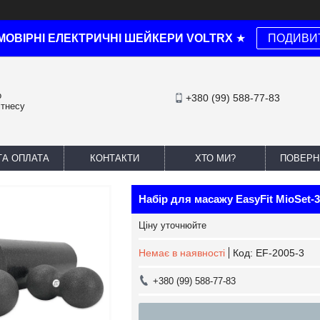
МОВІРНІ ЕЛЕКТРИЧНІ ШЕЙКЕРИ VOLTRX
★
ПОДИВИ
о
+380 (99) 588-77-83
ітнесу
ТА ОПЛАТА
КОНТАКТИ
ХТО МИ?
ПОВЕРН
Набір для масажу EasyFit MioSet-3
Ціну уточнюйте
Немає в наявності
Код:
EF-2005-3
+380 (99) 588-77-83