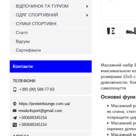
ВІДПОЧИНОК ТА ТУРИЗМ
ОДЯГ СПОРТИВНИЙ
СУМКИ СПОРТИВНІ
Статті
Відгуки
Сертифікати
Масажний набір Ea
Контакти
максимальною ком
розмірами 15х5 см
довговічністю. К
самопочуття.
+380 (99) 588-77-83
Основні функц
https://proteinlounge.com.ua/
Масажний ро
meals4sport@gmail.com
як спина, стег
покращити цир
+380688345154
Масажний ро
+380688345154
окремих діляно
Масажний м'