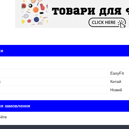
ки
EasyFit
к
Китай
Новий
ля замовлення
юйте