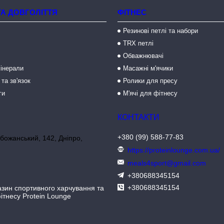
ТА ДОВГОЛІТТЯ
ФІТНЕС
Резинові петлі та набори
TRX петлі
Обважнювачі
мінерали
Масажні м'ячики
 та зв'язок
Ролики для пресу
ги
М'ячі для фітнесу
+380 (99) 588-77-83
божанський, 142, Дніпро,
https://proteinlounge.com.ua/
meals4sport@gmail.com
+380688345154
+380688345154
азин спортивного харчування та
ітнесу Protein Lounge