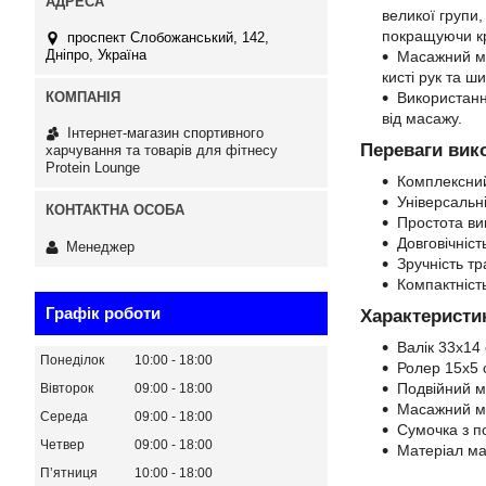
великої групи,
покращуючи кр
проспект Слобожанський, 142,
Дніпро, Україна
Масажний м'
кисті рук та ш
Використанн
від масажу.
Інтернет-магазин спортивного
Переваги вико
харчування та товарів для фітнесу
Protein Lounge
Комплексний
Універсальні
Простота ви
Довговічніст
Менеджер
Зручність т
Компактніст
Графік роботи
Характеристик
Валік 33х14 
Понеділок
10:00
18:00
Ролер 15х5 
Подвійний м
Вівторок
09:00
18:00
Масажний м'
Середа
09:00
18:00
Сумочка з п
Четвер
09:00
18:00
Матеріал ма
Пʼятниця
10:00
18:00