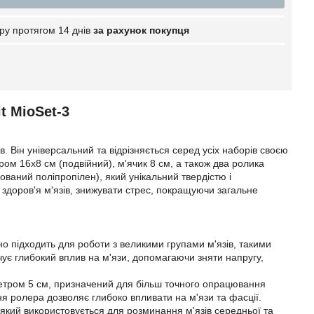
ру протягом 14 днів
за рахунок покупця
t MioSet-3
в. Він універсальний та відрізняється серед усіх наборів своєю
ом 16х8 см (подвійний), м'ячик 8 см, а також два ролика
ований поліпропілен), який унікальний твердістю і
здоров'я м'язів, знижувати стрес, покращуючи загальне
но підходить для роботи з великими групами м'язів, такими
печує глибокий вплив на м'язи, допомагаючи зняти напругу,
метром 5 см, призначений для більш точного опрацювання
ня ролера дозволяє глибоко впливати на м'язи та фасції.
 який використовується для розминання м'язів середньої та