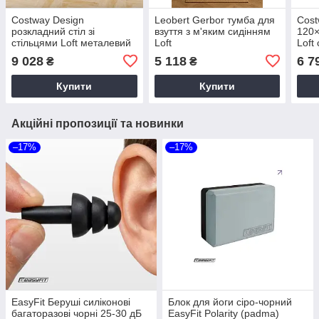
Costway Design
Leobert Gerbor тумба для
Cost
розкладний стіл зі
взуття з м'яким сидінням
120×
стільцями Loft металевий
Loft
Loft
каркас дерево
9 028
5 118
6 7
₴
₴
Купити
Купити
Акційні пропозиції та новинки
–17%
–17%
EasyFit Беруші силіконові
Блок для йоги сіро-чорний
багаторазові чорні 25-30 дБ
EasyFit Polarity (рadma)