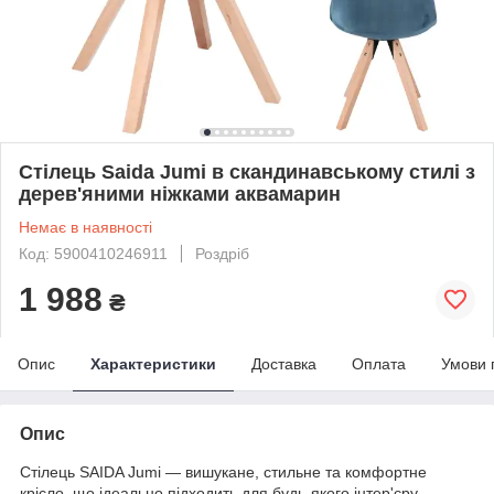
Стілець Saida Jumi в скандинавському стилі з
дерев'яними ніжками аквамарин
Немає в наявності
Код: 5900410246911
Роздріб
1 988
₴
Опис
Характеристики
Доставка
Оплата
Умови 
Опис
Стілець SAIDA Jumi — вишукане, стильне та комфортне
крісло, що ідеально підходить для будь-якого інтер'єру.