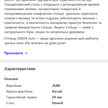
Скандинавський стиль у поєднанні з ретродизайном вражає
стриманими лініями, оксамитовою поверхнею й
неперевершеним комфортом стільця. Ідеально окреслена
спинка з велюру та м'яка подушка забезпечують затишок і
практичність, а екологічність матеріалів гарантує безпечне та
тривале використання стільця. Акцент стільця — ніжки з
натурального бука, міцна та натуральна деревина.
Стілець SAIDA Jumi — ваше ідеальне рішення для кабінету,
їдальні зони або вітальні на довгі роки!
Приховати
Характеристики
Основні
Виробник
JUMI
Країна виробник
Китай
Гарантійний термін
24 міс
Стан
Новий