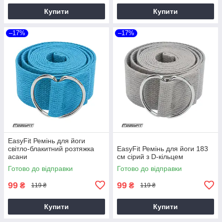
Купити
Купити
–17%
–17%
EasyFit Ремінь для йоги
світло-блакитний розтяжка
EasyFit Ремінь для йоги 183
асани
см сірий з D-кільцем
Готово до відправки
Готово до відправки
99
99
₴
₴
119 ₴
119 ₴
Купити
Купити