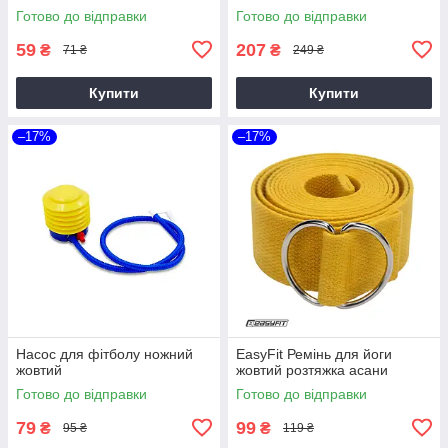
Готово до відправки
Готово до відправки
59
207
₴
₴
71 ₴
249 ₴
Купити
Купити
–17%
–17%
Насос для фітболу ножний
EasyFit Ремінь для йоги
жовтий
жовтий розтяжка асани
Готово до відправки
Готово до відправки
79
99
₴
₴
95 ₴
119 ₴