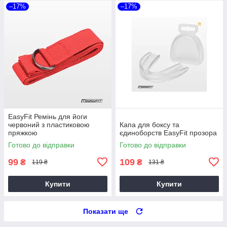
–17%
–17%
EasyFit Ремінь для йоги
червоний з пластиковою
Капа для боксу та
пряжкою
єдиноборств EasyFit прозора
Готово до відправки
Готово до відправки
99
109
₴
₴
119 ₴
131 ₴
Купити
Купити
Показати ще