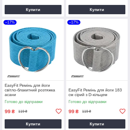
Купити
Купити
–17%
–17%
EasyFit Ремінь для йоги
світло-блакитний розтяжка
EasyFit Ремінь для йоги 183
асани
см сірий з D-кільцем
Готово до відправки
Готово до відправки
99
99
₴
₴
119 ₴
119 ₴
Купити
Купити