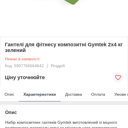
Гантелі для фітнесу композитні Gymtek 2х4 кг
зелений
Немає в наявності
Код: 5907766664642
Роздріб
Ціну уточнюйте
Опис
Характеристики
Доставка
Оплата
Умови 
Опис
Набір композитних гантеків Gymtek виготовлений із міцного
полімерного матеріалу зовні та мінерального композитного