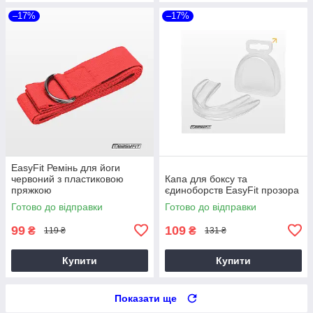
–17%
–17%
EasyFit Ремінь для йоги
червоний з пластиковою
Капа для боксу та
пряжкою
єдиноборств EasyFit прозора
Готово до відправки
Готово до відправки
99
109
₴
₴
119 ₴
131 ₴
Купити
Купити
Показати ще