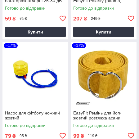
багаторазові чорні 25-30 дБ
EasyFit Polarity (рadma)
Готово до відправки
Готово до відправки
59
207
₴
₴
71 ₴
249 ₴
Купити
Купити
–17%
–17%
Насос для фітболу ножний
EasyFit Ремінь для йоги
жовтий
жовтий розтяжка асани
Готово до відправки
Готово до відправки
79
99
₴
₴
95 ₴
119 ₴