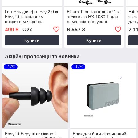
Гантель для фітнесу 2.0 кг
Elitum Titan гантелі 2×21 кг
Elit
EasyFit із вініловим
зі скамʼєю HS-1030 F для
зі с
покриттям червона
домашніх тренувань
для
трен
499
6 557
7 1
₴
₴
599 ₴
Купити
Купити
Акційні пропозиції та новинки
–17%
–17%
EasyFit Беруші силіконові
Блок для йоги сіро-чорний