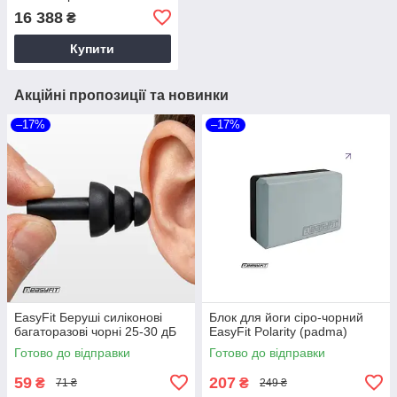
16 388
₴
Купити
Акційні пропозиції та новинки
–17%
–17%
EasyFit Беруші силіконові
Блок для йоги сіро-чорний
багаторазові чорні 25-30 дБ
EasyFit Polarity (рadma)
Готово до відправки
Готово до відправки
59
207
₴
₴
71 ₴
249 ₴