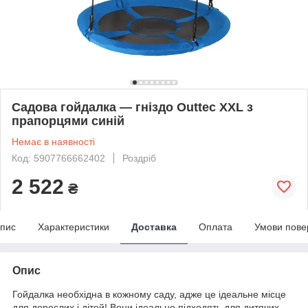
Садова гойдалка — гніздо Outtec XXL з
прапорцями синій
Немає в наявності
Код: 5907766662402
Роздріб
2 522
₴
пис
Характеристики
Доставка
Оплата
Умови пове
Опис
Гойдалка необхідна в кожному саду, адже це ідеальне місце
для дорослих і дітей! Вони ідеально підходять для дитячих