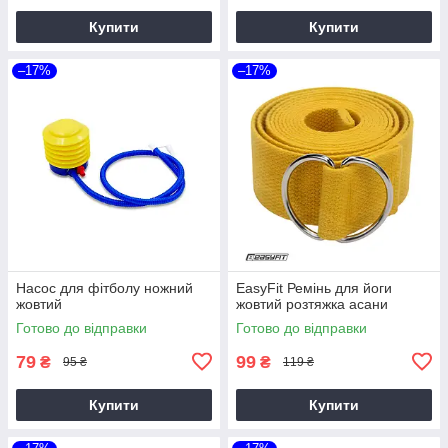
Купити
Купити
–17%
–17%
Насос для фітболу ножний
EasyFit Ремінь для йоги
жовтий
жовтий розтяжка асани
Готово до відправки
Готово до відправки
79
99
₴
₴
95 ₴
119 ₴
Купити
Купити