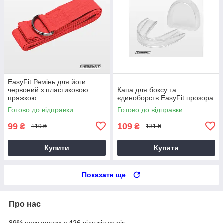
EasyFit Ремінь для йоги
червоний з пластиковою
Капа для боксу та
пряжкою
єдиноборств EasyFit прозора
Готово до відправки
Готово до відправки
99
109
₴
₴
119 ₴
131 ₴
Купити
Купити
Показати ще
Про нас
89% позитивних з 426 відгуків за рік