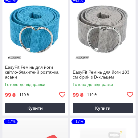
–17%
–17%
EasyFit Ремінь для йоги
світло-блакитний розтяжка
EasyFit Ремінь для йоги 183
асани
см сірий з D-кільцем
Готово до відправки
Готово до відправки
99
99
₴
₴
119 ₴
119 ₴
Купити
Купити
–17%
–17%