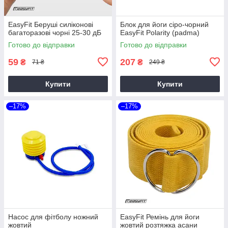
EasyFit Беруші силіконові
Блок для йоги сіро-чорний
багаторазові чорні 25-30 дБ
EasyFit Polarity (рadma)
Готово до відправки
Готово до відправки
59
207
₴
₴
71 ₴
249 ₴
Купити
Купити
–17%
–17%
Насос для фітболу ножний
EasyFit Ремінь для йоги
жовтий
жовтий розтяжка асани