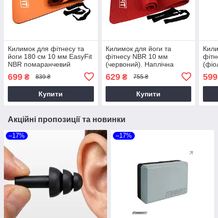
Килимок для фітнесу та
Килимок для йоги та
Кили
йоги 180 см 10 мм EasyFit
фітнесу NBR 10 мм
фітн
NBR помаранчевий
(червоний). Наплічна
(фіо
лямка-затягування в
лямк
699
629
599
₴
₴
839 ₴
755 ₴
комплекті. Килимок
комп
туристичний
Купити
Купити
Акційні пропозиції та новинки
–17%
–17%