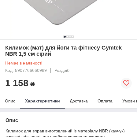
Килимок (мат) для йоги та фітнесу Gymtek
NBR 1,5 см сірий
Немає в наявності
Код: 5907766660989
Роздріб
1 158
₴
Опис
Характеристики
Доставка
Оплата
Умови 
Опис
Килимок для вправ виготовлений із матеріалу NBR (каучук)
високої щільності, що неабияк сприяє тривалому