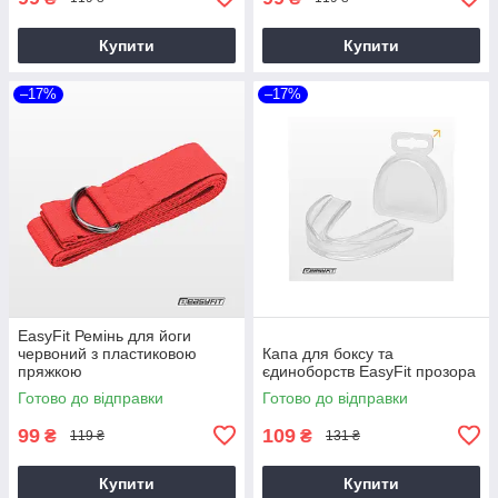
Купити
Купити
–17%
–17%
EasyFit Ремінь для йоги
червоний з пластиковою
Капа для боксу та
пряжкою
єдиноборств EasyFit прозора
Готово до відправки
Готово до відправки
99
109
₴
₴
119 ₴
131 ₴
Купити
Купити