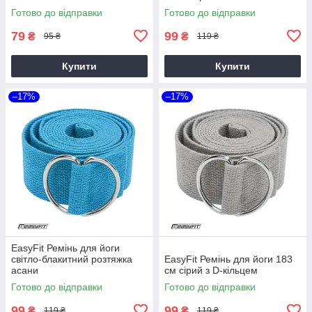
Готово до відправки
Готово до відправки
79
99
₴
₴
95 ₴
119 ₴
Купити
Купити
–17%
–17%
EasyFit Ремінь для йоги
світло-блакитний розтяжка
EasyFit Ремінь для йоги 183
асани
см сірий з D-кільцем
Готово до відправки
Готово до відправки
99
99
₴
₴
119 ₴
119 ₴