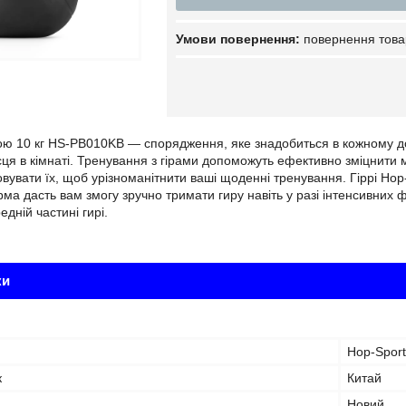
повернення това
гою 10 кг HS-PB010KB — спорядження, яке знадобиться в кожному 
сця в кімнаті. Тренування з гірами допоможуть ефективно зміцнити м
вувати їх, щоб урізноманітнити ваші щоденні тренування. Гіррі Hop
а дасть вам змогу зручно тримати гиру навіть у разі інтенсивних ф
дній частині гирі.
ки
Hop-Sport
к
Китай
Новий