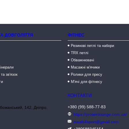
ТА ДОВГОЛІТТЯ
ФІТНЕС
Резинові петлі та набори
TRX петлі
Обважнювачі
мінерали
Масажні м'ячики
 та зв'язок
Ролики для пресу
ги
М'ячі для фітнесу
+380 (99) 588-77-83
божанський, 142, Дніпро,
https://proteinlounge.com.ua/
meals4sport@gmail.com
+380688345154