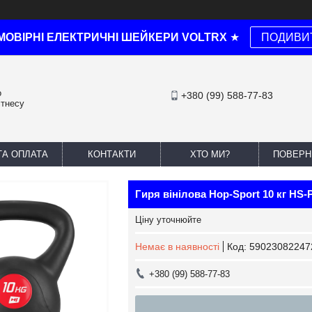
МОВІРНІ ЕЛЕКТРИЧНІ ШЕЙКЕРИ VOLTRX
★
ПОДИВИ
о
+380 (99) 588-77-83
ітнесу
ТА ОПЛАТА
КОНТАКТИ
ХТО МИ?
ПОВЕРН
Гиря вінілова Hop-Sport 10 кг HS
Ціну уточнюйте
Немає в наявності
Код:
59023082247
+380 (99) 588-77-83