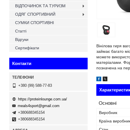
ВІДПОЧИНОК ТА ТУРИЗМ
ОДЯГ СПОРТИВНИЙ
СУМКИ СПОРТИВНІ
Статті
Відгуки
Вінілова гиря ва
Сертифікати
займає багато мі
можете використо
матеріалами. Форм
Контакти
позначена на пере
+380 (99) 588-77-83
Характеристи
https://proteinlounge.com.ua/
Основні
meals4sport@gmail.com
Виробник
+380688345154
+380688345154
Країна виробни
Стан