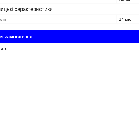
ицькі характеристики
мін
24 міс
ля замовлення
юйте