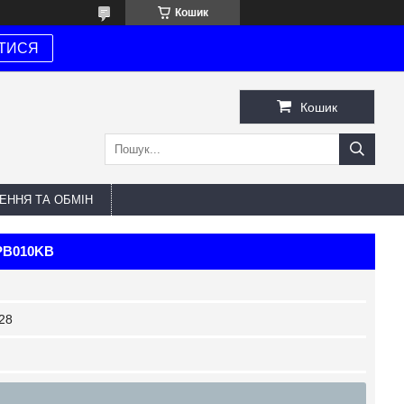
Кошик
ТИСЯ
Кошик
ЕННЯ ТА ОБМІН
-PB010KB
28