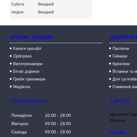
Субота
Вихідний
Неділя
Вихідний
КРОСФІТ І КАРДІО
ЗДОРОВ'Я 
Канати кросфіт
Протеїни
Орбітреки
Гейнери
Велотренажери
Креатини
Бігові доріжки
Вітаміни та 
Гребні тренажери
Для суглобів
Медболи
Сниження ва
ГРАФІК РОБОТИ
проспект Сло
Понеділок
10:00
18:00
Україна
Вівторок
09:00
18:00
Середа
09:00
18:00