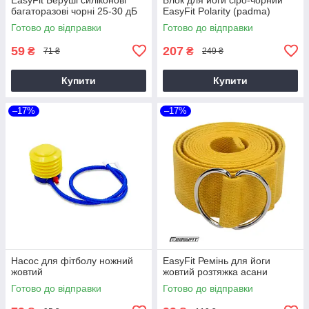
багаторазові чорні 25-30 дБ
EasyFit Polarity (рadma)
Готово до відправки
Готово до відправки
59
207
₴
₴
71 ₴
249 ₴
Купити
Купити
–17%
–17%
Насос для фітболу ножний
EasyFit Ремінь для йоги
жовтий
жовтий розтяжка асани
Готово до відправки
Готово до відправки