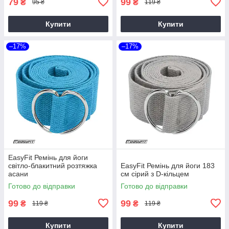
79
99
₴
₴
95 ₴
119 ₴
Купити
Купити
–17%
–17%
EasyFit Ремінь для йоги
світло-блакитний розтяжка
EasyFit Ремінь для йоги 183
асани
см сірий з D-кільцем
Готово до відправки
Готово до відправки
99
99
₴
₴
119 ₴
119 ₴
Купити
Купити