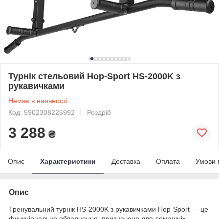
Турнік стельовий Hop-Sport HS-2000K з
рукавичками
Немає в наявності
Код: 5902308225992
Роздріб
3 288
₴
Опис
Характеристики
Доставка
Оплата
Умови 
Опис
Тренувальний турнік HS-2000K з рукавичками Hop-Sport — це
функціональне обладнання, призначене для домашніх