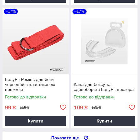
–17%
–17%
EasyFit Ремінь для йоги
червоний з пластиковою
Капа для боксу та
пряжкою
єдиноборств EasyFit прозора
Готово до відправки
Готово до відправки
99
109
₴
₴
119 ₴
131 ₴
Купити
Купити
Показати ще