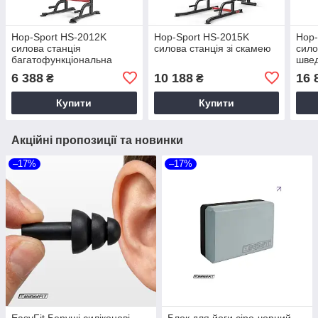
Hop-Sport HS-2012K
Hop-Sport HS-2015K
Hop-
силова станція
силова станція зі скамею
сило
багатофункціональна
швед
брус
6 388
10 188
16 
₴
₴
Купити
Купити
Акційні пропозиції та новинки
–17%
–17%
EasyFit Беруші силіконові
Блок для йоги сіро-чорний