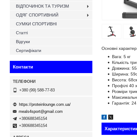
ВІДПОЧИНОК ТА ТУРИЗМ
ОДЯГ СПОРТИВНИЙ
СУМКИ СПОРТИВНІ
Статті
Відгуки
Основні характер
Сертифікати
Вага: 5 кг
Кількість тр
Контакти
Довжина: 5
Ширина: 59
Висота: 68с
Профілі 40 
+380 (99) 588-77-83
Розміри три
Максимальне
Гарантія: 24
https://proteinlounge.com.ua/
meals4sport@gmail.com
+380688345154
+380688345154
Характеристи