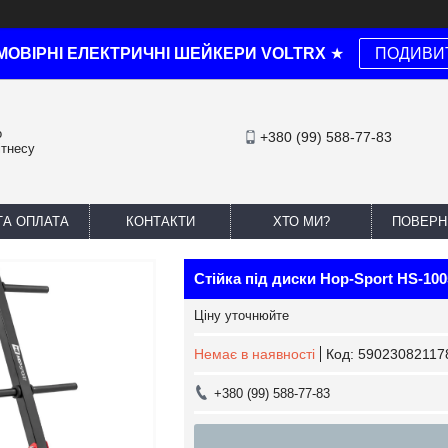
МОВІРНІ ЕЛЕКТРИЧНІ ШЕЙКЕРИ VOLTRX
★
ПОДИВИ
о
+380 (99) 588-77-83
ітнесу
ТА ОПЛАТА
КОНТАКТИ
ХТО МИ?
ПОВЕРН
Стійка під диски Hop-Sport HS-10
Ціну уточнюйте
Немає в наявності
Код:
59023082117
+380 (99) 588-77-83