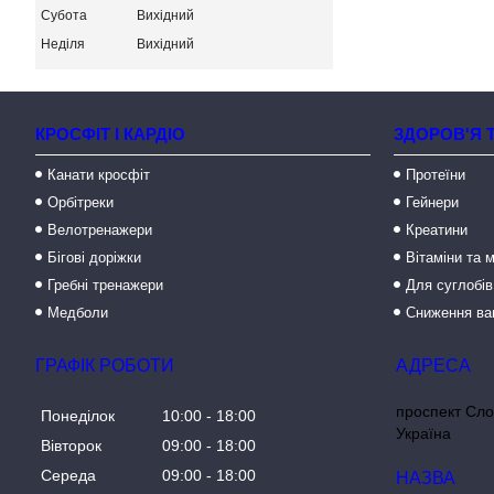
Субота
Вихідний
Неділя
Вихідний
КРОСФІТ І КАРДІО
ЗДОРОВ'Я 
Канати кросфіт
Протеїни
Орбітреки
Гейнери
Велотренажери
Креатини
Бігові доріжки
Вітаміни та 
Гребні тренажери
Для суглобів
Медболи
Сниження ва
ГРАФІК РОБОТИ
проспект Сло
Понеділок
10:00
18:00
Україна
Вівторок
09:00
18:00
Середа
09:00
18:00