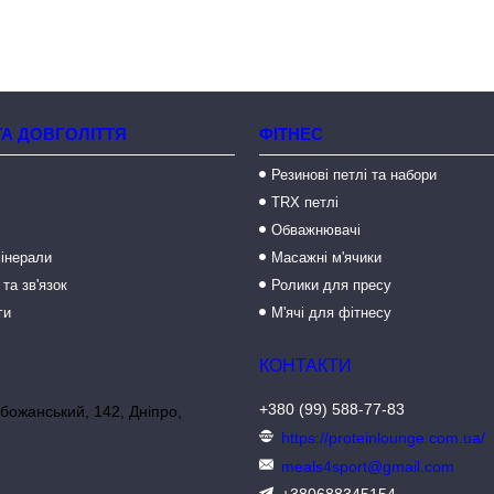
ТА ДОВГОЛІТТЯ
ФІТНЕС
Резинові петлі та набори
TRX петлі
Обважнювачі
мінерали
Масажні м'ячики
 та зв'язок
Ролики для пресу
ги
М'ячі для фітнесу
+380 (99) 588-77-83
божанський, 142, Дніпро,
https://proteinlounge.com.ua/
meals4sport@gmail.com
+380688345154