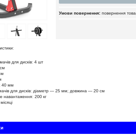
повернення това
истики:
имачів для дисків: 4 шт
5см
см
м
х 40 мм
мачів для дисків: діаметр — 25 мм; довжина — 20 см
 навантаження: 200 кг
 місяці
ки