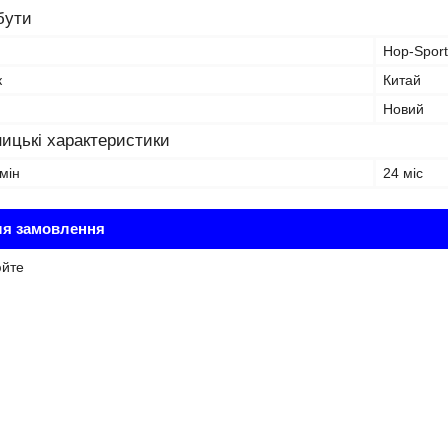
бути
Hop-Sport
к
Китай
Новий
ицькі характеристики
мін
24 міс
ля замовлення
юйте