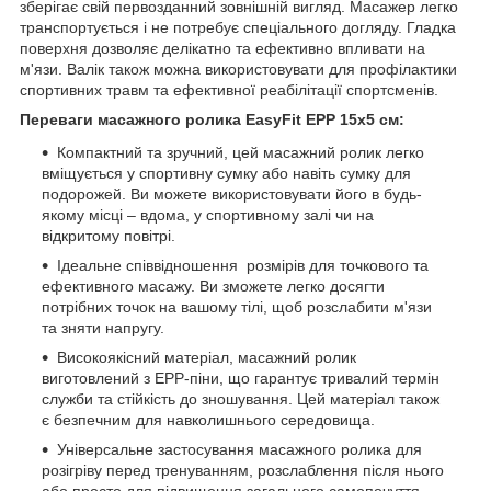
зберігає свій первозданний зовнішній вигляд. Масажер легко
транспортується і не потребує спеціального догляду. Гладка
поверхня дозволяє делікатно та ефективно впливати на
м'язи. Валік також можна використовувати для профілактики
спортивних травм та ефективної реабілітації спортсменів.
Переваги масажного ролика EasyFit EPP 15х5 см:
Компактний та зручний, цей масажний ролик легко
вміщується у спортивну сумку або навіть сумку для
подорожей. Ви можете використовувати його в будь-
якому місці – вдома, у спортивному залі чи на
відкритому повітрі.
Ідеальне співвідношення розмірів для точкового та
ефективного масажу. Ви зможете легко досягти
потрібних точок на вашому тілі, щоб розслабити м'язи
та зняти напругу.
Високоякісний матеріал, масажний ролик
виготовлений з EPP-піни, що гарантує тривалий термін
служби та стійкість до зношування. Цей матеріал також
є безпечним для навколишнього середовища.
Універсальне застосування масажного ролика для
розігріву перед тренуванням, розслаблення після нього