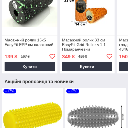
Масажний ролик 15х5
Масажний ролик 33 см
Маса
EasyFit EPP см салатовий
EasyFit Grid Roller v.1.1
глад
Помаранчевий
4346
Чор
139
349
150
₴
₴
167 ₴
419 ₴
(15x
PP_4
Купити
Купити
Акційні пропозиції та новинки
–17%
–17%