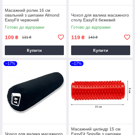
Масажний ролик 16 см
овальний з шипами Almond
Чохол для валика масажного
EasyFit червоний
столу EasyFit бежевий
Готово до відправки
Готово до відправки
109
119
₴
₴
131 ₴
143 ₴
Купити
Купити
–17%
–17%
Масажний циліндр 15 см
Чохол для валика масажного
EasyFit Spindle з шипами