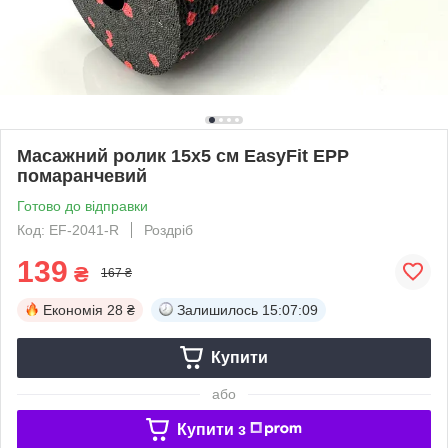
Масажний ролик 15х5 см EasyFit EPP
помаранчевий
Готово до відправки
Код: EF-2041-R
Роздріб
139
₴
167 ₴
Економія
28 ₴
Залишилось
15:07:08
Купити
або
Купити з