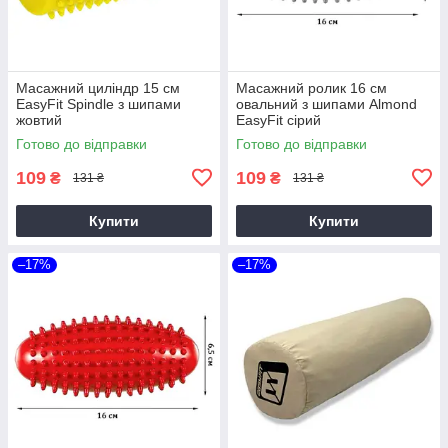
Масажний циліндр 15 см
Масажний ролик 16 см
EasyFit Spindle з шипами
овальний з шипами Almond
жовтий
EasyFit сірий
Готово до відправки
Готово до відправки
109
109
₴
₴
131 ₴
131 ₴
Купити
Купити
–17%
–17%