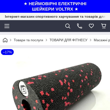
★
НЕЙМОВІРНІ ЕЛЕКТРИЧНІ
ШЕЙКЕРИ VOLTRX
★
Інтернет-магазин спортивного харчування та товарів для ф
Товари та послуги
ТОВАРИ ДЛЯ ФІТНЕСУ
Масажні р
–17%