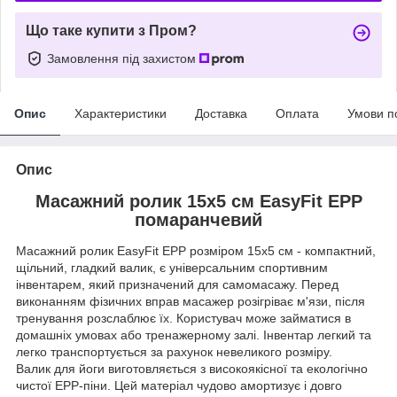
Що таке купити з Пром?
Замовлення під захистом
Опис
Характеристики
Доставка
Оплата
Умови п
Опис
Масажний ролик 15х5 см EasyFit EPP
помаранчевий
Масажний ролик EasyFit EPP розміром 15х5 см - компактний,
щільний, гладкий валик, є універсальним спортивним
інвентарем, який призначений для самомасажу. Перед
виконанням фізичних вправ масажер розігріває м'язи, після
тренування розслаблює їх. Користувач може займатися в
домашніх умовах або тренажерному залі. Інвентар легкий та
легко транспортується за рахунок невеликого розміру.
Валик для йоги виготовляється з високоякісної та екологічно
чистої EPP-піни. Цей матеріал чудово амортизує і довго