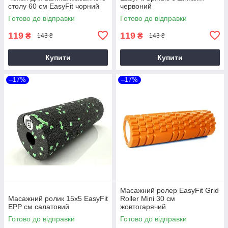
столу 60 см EasyFit чорний
червоний
Готово до відправки
Готово до відправки
119
119
₴
₴
143 ₴
143 ₴
Купити
Купити
–17%
–17%
Масажний ролер EasyFit Grid
Масажний ролик 15х5 EasyFit
Roller Mini 30 см
EPP см салатовий
жовтогарячий
Готово до відправки
Готово до відправки