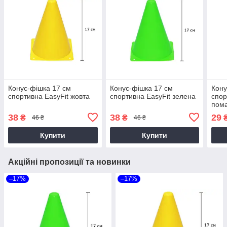
Конус-фішка 17 см
Конус-фішка 17 см
Кону
спортивна EasyFit жовта
спортивна EasyFit зелена
спор
пом
38
38
29
₴
₴
46 ₴
46 ₴
Купити
Купити
Акційні пропозиції та новинки
–17%
–17%