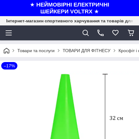
★
НЕЙМОВІРНІ ЕЛЕКТРИЧНІ
ШЕЙКЕРИ VOLTRX
★
Інтернет-магазин спортивного харчування та товарів для ф
Товари та послуги
ТОВАРИ ДЛЯ ФІТНЕСУ
Кросфіт і
–17%