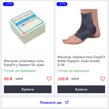
–17%
–17%
Фіксатор гомілкостопу EasyFit
Магнезія спортивна суха
Ankle Support, еластичний,
EasyFit у брикеті 56 грам
S–M
Готово до відправки
Готово до відправки
99
109
₴
₴
119 ₴
131 ₴
Купити
Купити
Показати ще