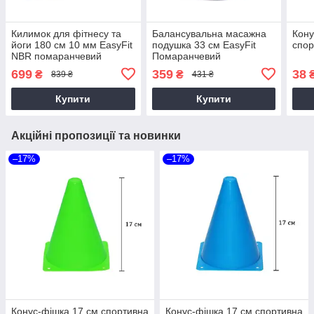
Килимок для фітнесу та
Балансувальна масажна
Кону
йоги 180 см 10 мм EasyFit
подушка 33 см EasyFit
спор
NBR помаранчевий
Помаранчевий
699
359
38
₴
₴
839 ₴
431 ₴
Купити
Купити
Акційні пропозиції та новинки
–17%
–17%
Конус-фішка 17 см спортивна
Конус-фішка 17 см спортивна