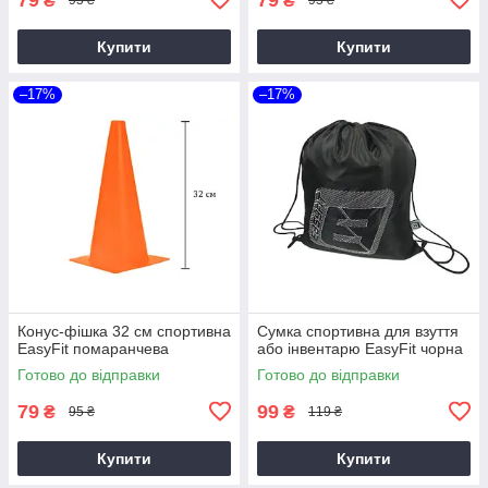
₴
₴
95 ₴
95 ₴
Купити
Купити
–17%
–17%
Конус-фішка 32 см спортивна
Сумка спортивна для взуття
EasyFit помаранчева
або інвентарю EasyFit чорна
Готово до відправки
Готово до відправки
79
99
₴
₴
95 ₴
119 ₴
Купити
Купити