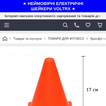
★
НЕЙМОВІРНІ ЕЛЕКТРИЧНІ
ШЕЙКЕРИ VOLTRX
★
Інтернет-магазин спортивного харчування та товарів для ф
Товари та послуги
ТОВАРИ ДЛЯ ФІТНЕСУ
Кросфіт і