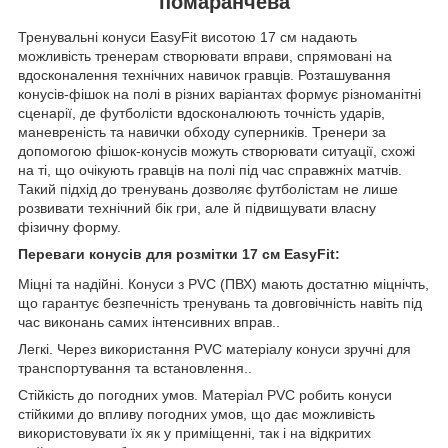
помаранчева
Тренувальні конуси EasyFit висотою 17 см надають
можливість тренерам створювати вправи, спрямовані на
вдосконалення технічних навичок гравців. Розташування
конусів-фішок на полі в різних варіантах формує різноманітні
сценарії, де футболісти вдосконалюють точність ударів,
маневреність та навички обходу суперників. Тренери за
допомогою фішок-конусів можуть створювати ситуації, схожі
на ті, що очікують гравців на полі під час справжніх матчів.
Такий підхід до тренувань дозволяє футболістам не лише
розвивати технічний бік гри, але й підвищувати власну
фізичну форму.
Переваги конусів для розмітки 17 см EasyFit:
Міцні та надійні. Конуси з PVC (ПВХ) мають достатню міцнічть,
що гарантує безпечність тренувань та довговічність навіть під
час виконань самих інтенсивних вправ..
Легкі. Через використання PVC матеріалу конуси зручні для
транспортування та встановлення..
Стійкість до погодних умов. Матеріал PVC робить конуси
стійкими до впливу погодних умов, що дає можливість
використовувати їх як у приміщенні, так і на відкритих