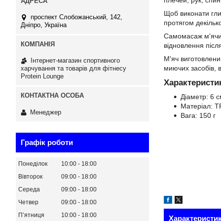
плечей, рук, спини
Щоб виконати глиб
проспект Слобожанський, 142,
протягом декільк
Дніпро, Україна
Самомасаж м'ячик
відновлення післ
М'яч виготовлений
Інтернет-магазин спортивного
миючих засобів, в
харчування та товарів для фітнесу
Protein Lounge
Характеристи
Діаметр: 6 
Матеріал: 
Менеджер
Вага: 150 г
Графік роботи
Понеділок
10:00
18:00
Вівторок
09:00
18:00
Середа
09:00
18:00
Четвер
09:00
18:00
Пʼятниця
10:00
18:00
Характеристи