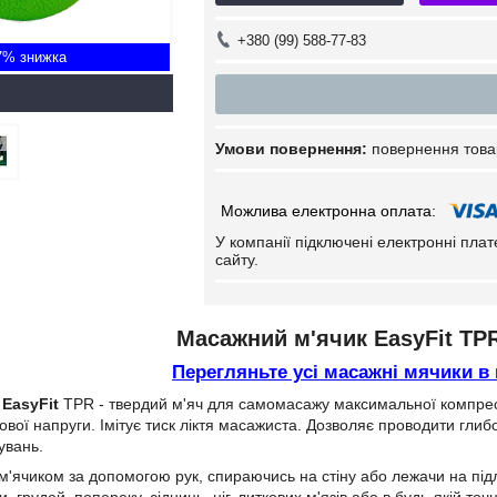
+380 (99) 588-77-83
7%
повернення това
У компанії підключені електронні пла
сайту.
Масажний м'ячик EasyFit TP
Перегляньте усі масажні мячики в
к
EasyFit
TPR - твердий м'яч для самомасажу максимальної компресі
зової напруги. Імітує тиск ліктя масажиста. Дозволяє проводити глиб
увань.
м'ячиком за допомогою рук, спираючись на стіну або лежачи на підл