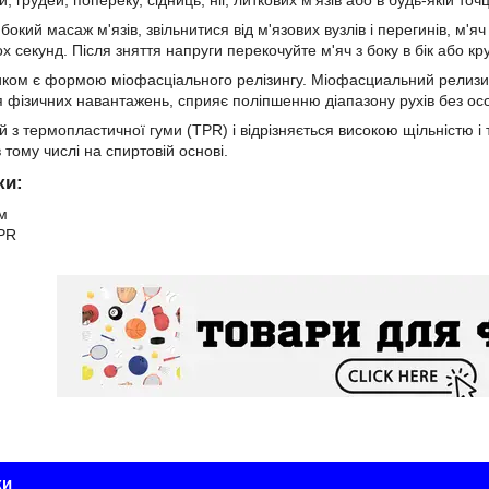
, грудей, попереку, сідниць, ніг, литкових м'язів або в будь-якій точц
окий масаж м'язів, звільнитися від м'язових вузлів і перегинів, м'
ох секунд. Після зняття напруги перекочуйте м'яч з боку в бік або
ом є формою міофасціального релізингу. Міофасциальний релизинг
я фізичних навантажень, сприяє поліпшенню діапазону рухів без осо
 з термопластичної гуми (TPR) і відрізняється високою щільністю і 
 тому числі на спиртовій основі.
ки:
см
TPR
ки