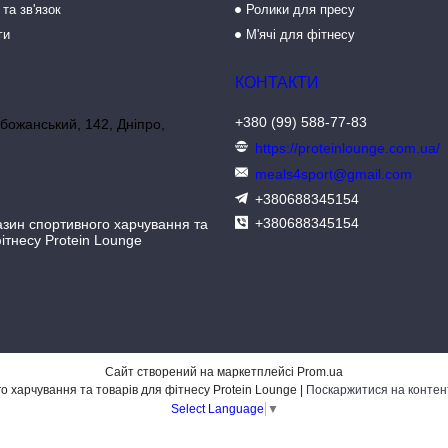
 та зв'язок
Ролики для пресу
ги
М'ячі для фітнесу
+380 (99) 588-77-83
божанський, 142, Дніпро,
https://proteinlounge.com.ua/
meals4sport@gmail.com
+380688345154
+380688345154
азин спортивного харчування та
ітнесу Protein Lounge
Сайт створений на маркетплейсі
Prom.ua
Інтернет-магазин спортивного харчування та товарів для фітнесу Protein Lounge |
Поскаржитися на контен
Select Language
▼