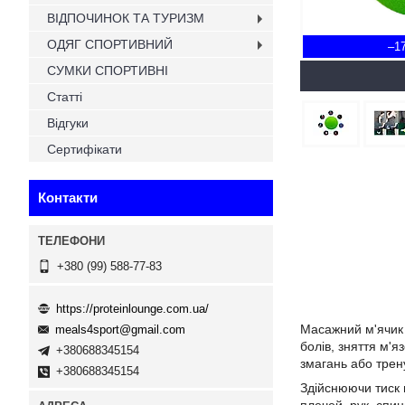
ВІДПОЧИНОК ТА ТУРИЗМ
ОДЯГ СПОРТИВНИЙ
–1
СУМКИ СПОРТИВНІ
Статті
Відгуки
Сертифікати
Контакти
+380 (99) 588-77-83
https://proteinlounge.com.ua/
Масажний м'ячи
meals4sport@gmail.com
болів, зняття м'я
+380688345154
змагань або трен
+380688345154
Здійснюючи тиск 