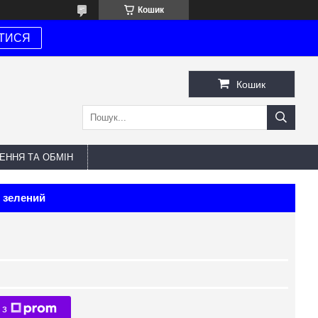
Кошик
ТИСЯ
Кошик
ЕННЯ ТА ОБМІН
м зелений
N
 з