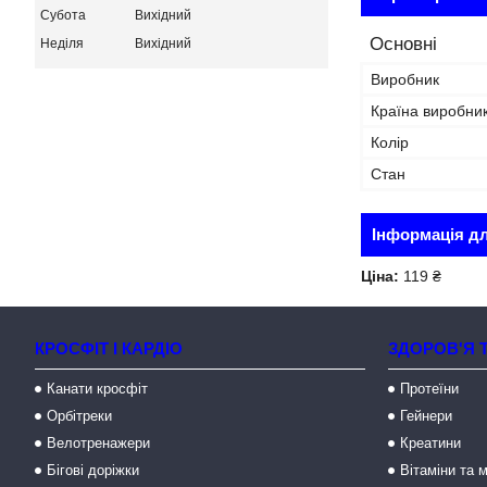
Субота
Вихідний
Основні
Неділя
Вихідний
Виробник
Країна виробни
Колір
Стан
Інформація д
Ціна:
119 ₴
КРОСФІТ І КАРДІО
ЗДОРОВ'Я 
Канати кросфіт
Протеїни
Орбітреки
Гейнери
Велотренажери
Креатини
Бігові доріжки
Вітаміни та 