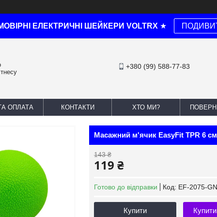
МОВІРНІ ЕЛЕКТРИЧНІ ШЕЙКЕРИ VOLTRX
★
ПОДИВИ
о
+380 (99) 588-77-83
ітнесу
ТА ОПЛАТА
КОНТАКТИ
ХТО МИ?
ПОВЕРН
Масажний м'ячик EasyFit TPR 6 с
143 ₴
119 ₴
Готово до відправки
Код:
EF-2075-G
Купити
Купити