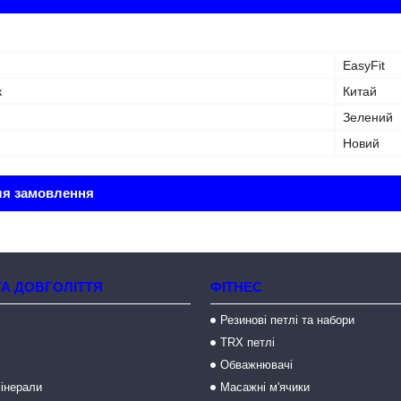
EasyFit
к
Китай
Зелений
Новий
ля замовлення
ТА ДОВГОЛІТТЯ
ФІТНЕС
Резинові петлі та набори
TRX петлі
Обважнювачі
мінерали
Масажні м'ячики