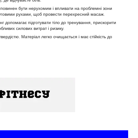
і, де відчуваєте біль.
яч повинен бути нерухомим і впливати на проблемні зони
 круговими рухами, щоб провести перехресний масаж.
 допомагає підготувати тіло до тренування, прискорити
бливих силових витрат і ризику.
твердістю. Матеріал легко очищається і має стійкість до