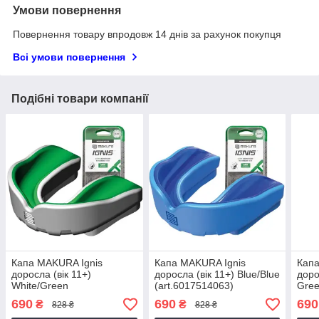
Умови повернення
Повернення товару впродовж 14 днів за рахунок покупця
Всі умови повернення
Подібні товари компанії
Капа MAKURA Ignis
Капа MAKURA Ignis
Капа
доросла (вік 11+)
доросла (вік 11+) Blue/Blue
доро
White/Green
(art.6017514063)
Gree
(art.6017514051)
(art
690
690
690
₴
₴
828 ₴
828 ₴