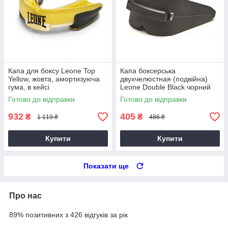
Капа для боксу Leone Top
Капа боксерська
Yellow, жовта, амортизуюча
двухчелюстная (подвійна)
гума, в кейсі
Leone Double Black чорний
Готово до відправки
Готово до відправки
932
405
₴
₴
1 119 ₴
486 ₴
Купити
Купити
Показати ще
Про нас
89% позитивних з 426 відгуків за рік