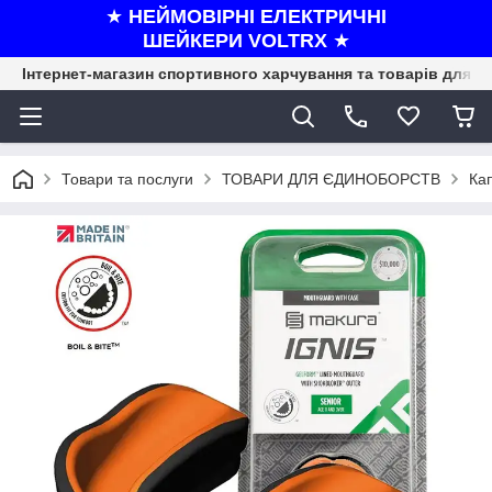
★
НЕЙМОВІРНІ ЕЛЕКТРИЧНІ
ШЕЙКЕРИ VOLTRX
★
Інтернет-магазин спортивного харчування та товарів для ф
Товари та послуги
ТОВАРИ ДЛЯ ЄДИНОБОРСТВ
Ка