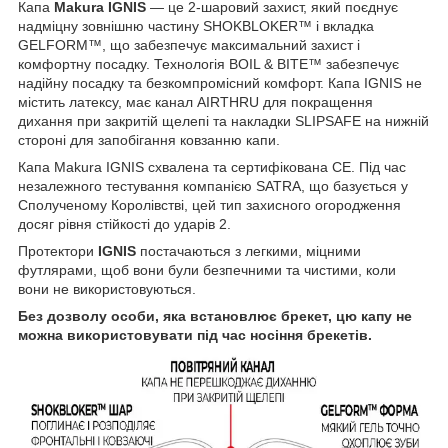
Капа
Makura
IGNIS
— це 2-шаровий захист, який поєднує
надміцну зовнішню частину SHOKBLOKER™ і вкладка
GELFORM™, що забезпечує максимальний захист і
комфортну посадку. Технологія BOIL & BITE™ забезпечує
надійну посадку та безкомпромісний комфорт. Капа IGNIS не
містить латексу, має канал AIRTHRU для покращення
дихання при закритій щелепі та накладки SLIPSAFE на нижній
стороні для запобігання ковзанню капи.
Капа Makura IGNIS схвалена та сертифікована CE. Під час
незалежного тестування компанією SATRA, що базується у
Сполученому Королівстві, цей тип захисного огородження
досяг рівня стійкості до ударів 2.
Протектори
IGNIS
постачаються з легкими, міцними
футлярами, щоб вони були безпечними та чистими, коли
вони не використовуються.
Без дозволу особи, яка встановлює брекет, цю капу не
можна використовувати під час носіння брекетів.