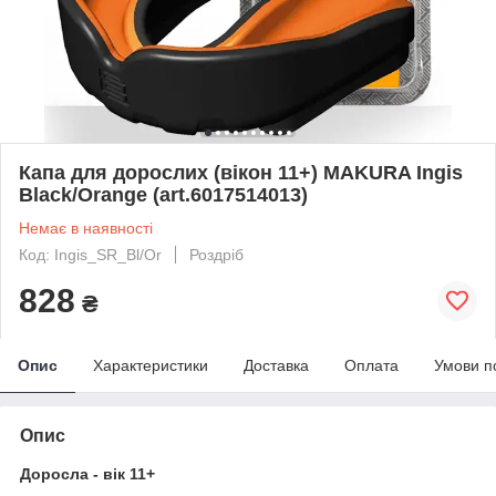
Капа для дорослих (вікон 11+) MAKURA Ingis
Black/Orange (art.6017514013)
Немає в наявності
Код: Ingis_SR_Bl/Or
Роздріб
828
₴
Опис
Характеристики
Доставка
Оплата
Умови п
Опис
Доросла - вік 11+