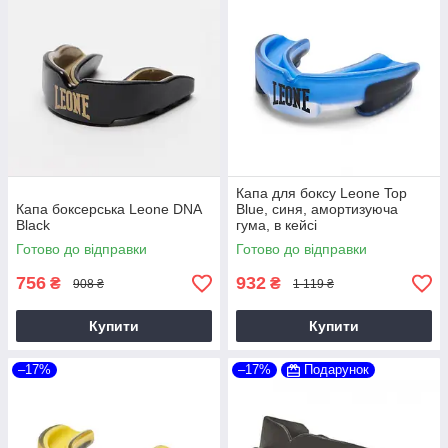
Капа для боксу Leone Top
Капа боксерська Leone DNA
Blue, синя, амортизуюча
Black
гума, в кейсі
Готово до відправки
Готово до відправки
756
932
₴
₴
908 ₴
1 119 ₴
Купити
Купити
–17%
–17%
Подарунок