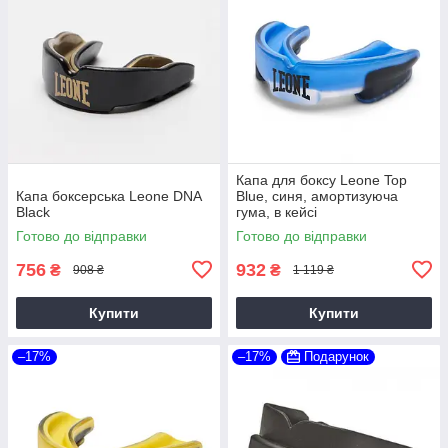
Капа для боксу Leone Top
Капа боксерська Leone DNA
Blue, синя, амортизуюча
Black
гума, в кейсі
Готово до відправки
Готово до відправки
756
932
₴
₴
908 ₴
1 119 ₴
Купити
Купити
–17%
–17%
Подарунок