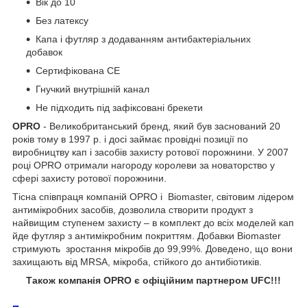
Вік до 10
Без латексу
Капа і футляр з додаванням антибактеріальних
добавок
Сертифікована CE
Гнучкий внутрішній канал
Не підходить під зафіксовані брекети
OPRO
- Великобританський бренд, який був заснований 20
років тому в 1997 р. і досі займає провідні позиції по
виробництву кап і засобів захисту ротової порожнини. У 2007
році OPRO отримали нагороду королеви за новаторство у
сфері захисту ротової порожнини.
Тісна співпраця компаній OPRO і Biomaster, світовим лідером
антимікробних засобів, дозволила створити продукт з
найвищим ступенем захисту – в комплект до всіх моделей кап
йде футляр з антимікробним покриттям. Добавки Biomaster
стримують зростання мікробів до 99,99%. Доведено, що вони
захищають від MRSA, мікроба, стійкого до антибіотиків.
Також компанія OPRO є офіційним партнером UFC!!!