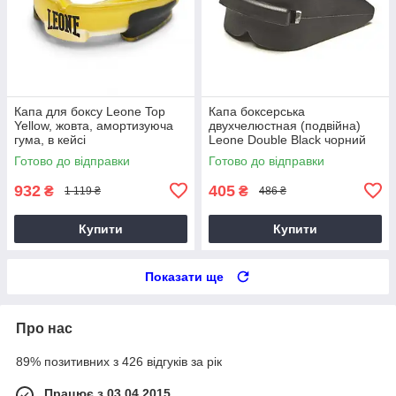
Капа для боксу Leone Top
Капа боксерська
Yellow, жовта, амортизуюча
двухчелюстная (подвійна)
гума, в кейсі
Leone Double Black чорний
Готово до відправки
Готово до відправки
932
405
₴
₴
1 119 ₴
486 ₴
Купити
Купити
Показати ще
Про нас
89% позитивних з 426 відгуків за рік
Працює з 03.04.2015