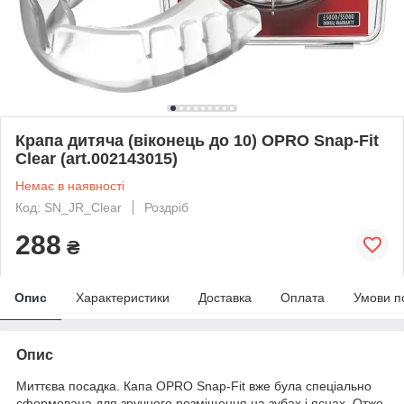
Крапа дитяча (віконець до 10) OPRO Snap-Fit
Clear (art.002143015)
Немає в наявності
Код: SN_JR_Clear
Роздріб
288
₴
Опис
Характеристики
Доставка
Оплата
Умови п
Опис
Миттєва посадка. Капа OPRO Snap-Fit вже була спеціально
сформована для зручного розміщення на зубах і яснах. Отже,