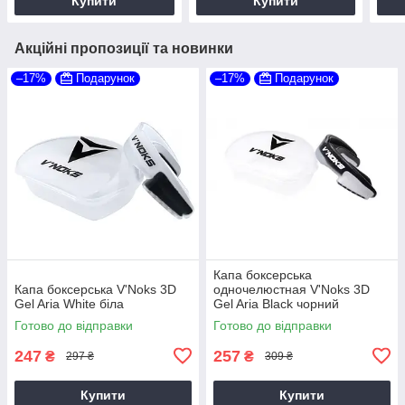
Купити
Купити
Акційні пропозиції та новинки
–17%
Подарунок
–17%
Подарунок
Капа боксерська
Капа боксерська V'Noks 3D
одночелюстная V'Noks 3D
Gel Aria White біла
Gel Aria Black чорний
Готово до відправки
Готово до відправки
247
257
₴
₴
297 ₴
309 ₴
Купити
Купити