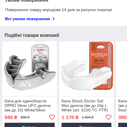
Умови повернення
Повернення товару впродовж 14 днів за рахунок покупця
Всі умови повернення
Подібні товари компанії
Капа для єдиноборств
Капа Shock Doctor Gel
Капа
OPRO Silver UFC дитяча
Max дитяча (вік до 10р.)
(вік
(вік до 10) White/Silver
White (art. 6150-TC-YTR)
бокс
(ufc.102515003)
580
1 170
390
₴
₴
696 ₴
1 404 ₴