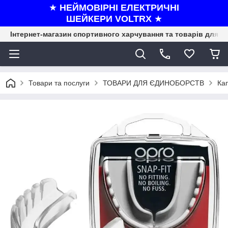
★
НЕЙМОВІРНІ ЕЛЕКТРИЧНІ
ШЕЙКЕРИ VOLTRX
★
Інтернет-магазин спортивного харчування та товарів для ф
Товари та послуги
ТОВАРИ ДЛЯ ЄДИНОБОРСТВ
Ка