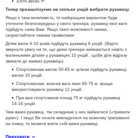
100% веган 🌱
Тепер проаналізуємо на скільки унцій вибрати рукавиці.
Якщо є така можливість, то найкращим варіантом буде
уточнити безпосередньо у свого тренера, рукавиці якої ваги
підійдуть саме Вам. Якщо такої можливості немає,
скористайтеся такими правилами:
Дітям віком 4-10 років підійдуть рукавиці 6 унцій. (Варто
звернути увагу на те, що деякі тренери займаються навіть з
маленькими дітьми у рукавицях 10 унцій., щоби діти відразу
звикали до важких рукавиць).
Спортсменам вагою 50-65 кг цілком підійдуть рукавиці
вагою 10 унцій.
Спортсменам, власна вага яких 65-75 кг, краще
використовувати рукавиці 12 унцій.
При вазі спортсменів понад 75 кг підійдуть рукавиці
14-16 унцій.
Чим важчі рукавиці, тім складніше у них займатися («тримати
руки»). І якщо Ви хочете викладатися на кожному тренуванні
на повну, то можете взяти собі важчі рукавиці.
Приховати