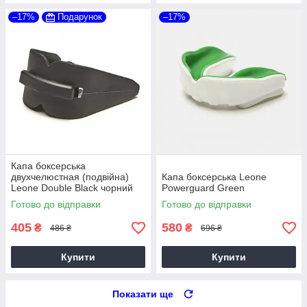
–17%
Подарунок
–17%
Капа боксерська
двухчелюстная (подвійна)
Капа боксерська Leone
Leone Double Black чорний
Powerguard Green
Готово до відправки
Готово до відправки
405
580
₴
₴
486 ₴
696 ₴
Купити
Купити
Показати ще