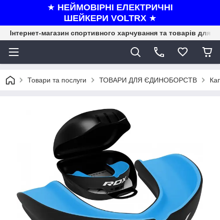
★
НЕЙМОВІРНІ ЕЛЕКТРИЧНІ
ШЕЙКЕРИ VOLTRX
★
Інтернет-магазин спортивного харчування та товарів для ф
Товари та послуги
ТОВАРИ ДЛЯ ЄДИНОБОРСТВ
Ка