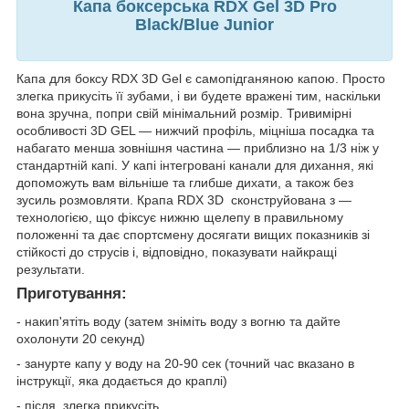
Капа боксерська RDX Gel 3D Pro
Black/Blue Junior
Капа для боксу RDX 3D Gel є самопідганяною капою. Просто
злегка прикусіть її зубами, і ви будете вражені тим, наскільки
вона зручна, попри свій мінімальний розмір. Тривимірні
особливості 3D GEL — нижчий профіль, міцніша посадка та
набагато менша зовнішня частина — приблизно на 1/3 ніж у
стандартній капі. У капі інтегровані канали для дихання, які
допоможуть вам вільніше та глибше дихати, а також без
зусиль розмовляти. Крапа RDX 3D сконструйована з —
технологією, що фіксує нижню щелепу в правильному
положенні та дає спортсмену досягати вищих показників зі
стійкості до струсів і, відповідно, показувати найкращі
результати.
Приготування:
- накип'ятіть воду (затем зніміть воду з вогню та дайте
охолонути 20 секунд)
- занурте капу у воду на 20-90 сек (точний час вказано в
інструкції, яка додається до краплі)
- після, злегка прикусіть