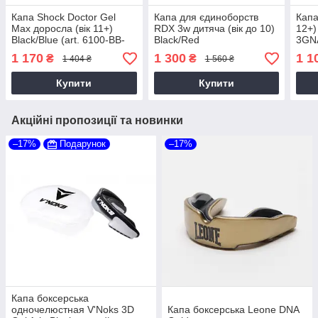
Капа Shock Doctor Gel
Капа для єдиноборств
Капа
Max доросла (вік 11+)
RDX 3w дитяча (вік до 10)
12+)
Black/Blue (art. 6100-BB-
Black/Red
3GN
AD)
1 170
1 300
1 1
₴
₴
1 404 ₴
1 560 ₴
Купити
Купити
Акційні пропозиції та новинки
–17%
Подарунок
–17%
Капа боксерська
одночелюстная V'Noks 3D
Капа боксерська Leone DNA