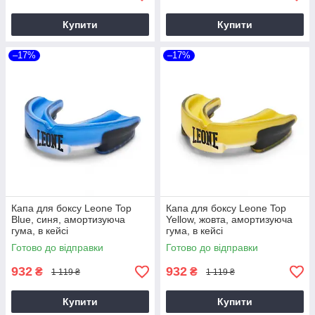
Купити
Купити
–17%
–17%
Капа для боксу Leone Top
Капа для боксу Leone Top
Blue, синя, амортизуюча
Yellow, жовта, амортизуюча
гума, в кейсі
гума, в кейсі
Готово до відправки
Готово до відправки
932
932
₴
₴
1 119 ₴
1 119 ₴
Купити
Купити