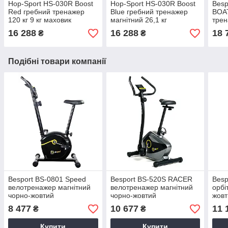
Hop-Sport HS-030R Boost
Hop-Sport HS-030R Boost
Besp
Red гребний тренажер
Blue гребний тренажер
BOA
120 кг 9 кг маховик
магнітний 26,1 кг
трен
чорн
16 288
16 288
18 
₴
₴
Подібні товари компанії
Besport BS-0801 Speed
Besport BS-520S RACER
Besp
велотренажер магнітний
велотренажер магнітний
орбі
чорно-жовтий
чорно-жовтий
жовт
8 477
10 677
11 
₴
₴
Купити
Купити