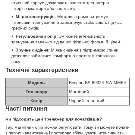
стильний корпус дозволяють вписати тренажер в
інтер'єр квартири або спортзалу.
Міцна конструкція:
Металева рама витримує
інтенсивні тренування й забезпечує стабільність під час
гребних рухів.
Регульований опір:
Змінюйте інтенсивність
тренування залежно від вашої фізичної форми й цілей.
Зручне сидіння:
М'яке сидіння з підтримкою спини
дозволяє займатися комфортно протягом тривалого
часу.
Технічні характеристики
Модель
Besport BS-6032R SWIMMER
Тип опору
Магнітний
Колір
Чорний та жовтий
Часті питання
Чи підходить цей тренажер для початківців?
Так, магнітний опір можна регулювати, тому ви можете почати
з легких навантажень і поступово збільшувати інтенсивність.