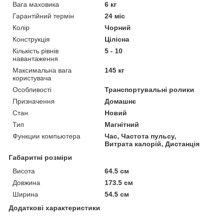
Вага маховика
6 кг
Гарантійний термін
24 міс
Колір
Чорний
Конструкція
Цілісна
Кількість рівнів
5 - 10
навантаження
Максимальна вага
145 кг
користувача
Особливості
Транспортувальні ролики
Призначення
Домашнє
Стан
Новий
Тип
Магнітний
Функции компьютера
Час, Частота пульсу,
Витрата калорій, Дистанція
Габаритні розміри
Висота
64.5 см
Довжина
173.5 см
Ширина
54.5 см
Додаткові характеристики