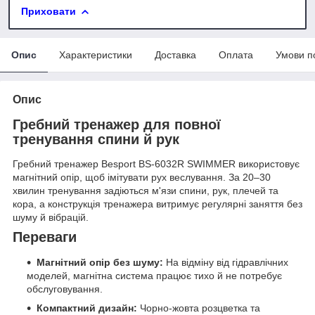
Приховати
Опис
Характеристики
Доставка
Оплата
Умови п
Опис
Гребний тренажер для повної
тренування спини й рук
Гребний тренажер Besport BS-6032R SWIMMER використовує
магнітний опір, щоб імітувати рух веслування. За 20–30
хвилин тренування задіються м'язи спини, рук, плечей та
кора, а конструкція тренажера витримує регулярні заняття без
шуму й вібрацій.
Переваги
Магнітний опір без шуму:
На відміну від гідравлічних
моделей, магнітна система працює тихо й не потребує
обслуговування.
Компактний дизайн:
Чорно-жовта розцветка та