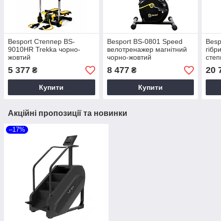
Besport Степпер BS-
Besport BS-0801 Speed
Besp
9010HR Trekka чорно-
велотренажер магнітний
гібр
жовтий
чорно-жовтий
степ
5 377
8 477
20 
₴
₴
Купити
Купити
Акційні пропозиції та новинки
–17%