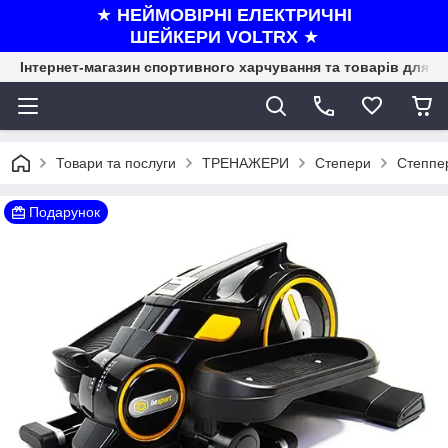
★
НЕЙМОВІРНІ ЕЛЕКТРИЧНІ
ШЕЙКЕРИ VOLTRX
★
Інтернет-магазин спортивного харчування та товарів для ф
Товари та послуги
ТРЕНАЖЕРИ
Степери
Степпер
Подарунок