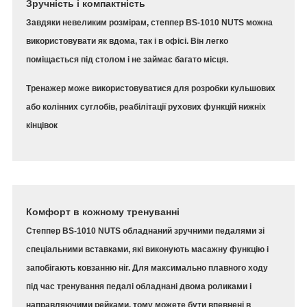
Зручність і компактність
Завдяки невеликим розмірам, степпер BS-1010 NUTS можна
використовувати як вдома, так і в офісі. Він легко
поміщається під столом і не займає багато місця.
Тренажер може використовуватися для розробки кульшових
або колінних суглобів, реабілітації рухових функцій нижніх
кінцівок
Комфорт в кожному тренуванні
Степпер BS-1010 NUTS обладнаний зручними педалями зі
спеціальними вставками, які виконують масажну функцію і
запобігають ковзанню ніг. Для максимально плавного ходу
під час тренування педалі обладнані двома роликами і
направляючими рейками, тому можете бути впевнені в