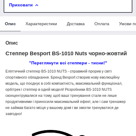
Приховати
Опис
Характеристики
Доставка
Оплата
Умови п
Опис
Степпер Besport BS-1010 Nuts чорно-жовтий
"Переглянути всі степпери - тисни!"
Еліптичний степпер BS-1010 NUTS - справжній прорив у світі
спортивного обладнання. Бренд Besport створив нову еволюційну
модель, що поєднує в собі компактність, максимальний функціонал,
орбітрек і степпер в одній моделі! Розробники BS-1010 NUTS
сконцентрувалися на тому, щоб ваші тренування стали не лише
продуктивними і приносили максимальний ефект, але і сам тренажер
не займав багато місця у вашому домі і ви змогли тренуватися де
завгодно!