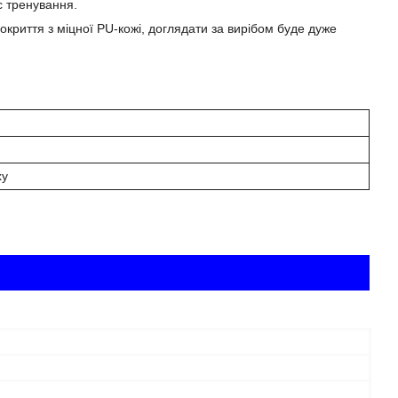
с тренування.
криття з міцної PU-кожі, доглядати за вирібом буде дуже
ху