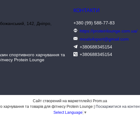
+380 (99) 588-77-83
божанський, 142, Дніпро,
https://proteinlounge.com.ua/
meals4sport@gmail.com
+380688345154
+380688345154
азин спортивного харчування та
ітнесу Protein Lounge
Сайт створений на маркетплейсі
Prom.ua
Інтернет-магазин спортивного харчування та товарів для фітнесу Protein Lounge |
Поскаржитися на контен
Select Language
▼