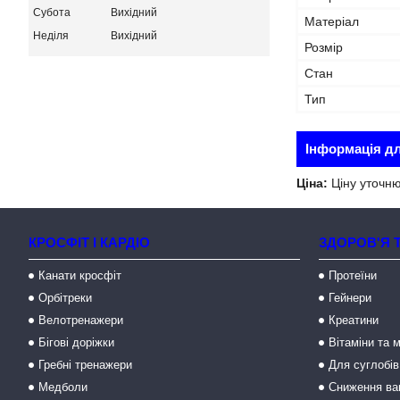
Субота
Вихідний
Матеріал
Неділя
Вихідний
Розмір
Стан
Тип
Інформація д
Ціна:
Ціну уточн
КРОСФІТ І КАРДІО
ЗДОРОВ'Я 
Канати кросфіт
Протеїни
Орбітреки
Гейнери
Велотренажери
Креатини
Бігові доріжки
Вітаміни та 
Гребні тренажери
Для суглобів
Медболи
Сниження ва