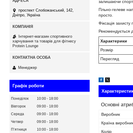
залишаючи спортс
Пльно-гелеве нап
проспект Слобожанський, 142,
просто.
Дніпро, Україна
Фіксація захисту
Рекомендується дл
Інтернет-магазин спортивного
Характерики
харчування та товарів для фітнесу
Protein Lounge
Розмір
Перегляд
Менеджер
Графік роботи
Характеристи
Понеділок
10:00
18:00
Основні атри
Вівторок
09:00
18:00
Середа
09:00
18:00
Виробник
Четвер
09:00
18:00
Країна виробни
Пʼятниця
10:00
18:00
Колір