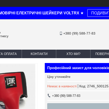
МОВІРНІ ЕЛЕКТРИЧНІ ШЕЙКЕРИ VOLTRX
★
ПОДИВИ
о
+380 (99) 588-77-83
ітнесу
ТА ОПЛАТА
КОНТАКТИ
ХТО МИ?
ПОВЕРН
Професійний захист для чоловіків
Ціну уточнюйте
Немає в наявності
Код:
2746_500125
+380 (99) 588-77-83