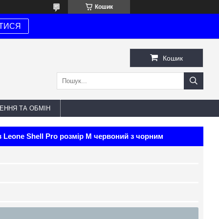
Кошик
ТИСЯ
Кошик
ЕННЯ ТА ОБМІН
 Leone Shell Pro розмір M червоний з чорним