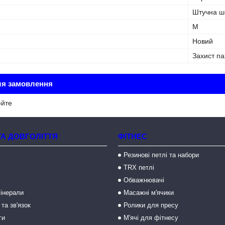
Штучна ш
M
Новий
Захист па
ля замовлення
юйте
ТА ДОВГОЛІТТЯ
ФІТНЕС
Резинові петлі та набори
TRX петлі
Обважнювачі
мінерали
Масажні м'ячики
 та зв'язок
Ролики для пресу
ги
М'ячі для фітнесу