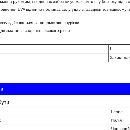
мена рухомим, і водночас забезпечує максимальну безпеку під ча
овнення EVA відмінно поглинає силу ударів. Завдяки зовнішньому по
 паху здійснюється за допомогою шнурівки.
я змагань і спарінгів високого рівня.
L
Захист па
ки
бути
Leone
к
Італія
Червоний