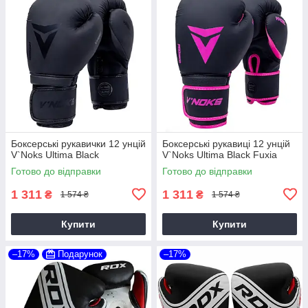
Боксерські рукавички 12 унцій
Боксерські рукавиці 12 унцій
V`Noks Ultima Black
V`Noks Ultima Black Fuxia
Готово до відправки
Готово до відправки
1 311
1 311
₴
₴
1 574 ₴
1 574 ₴
Купити
Купити
–17%
Подарунок
–17%