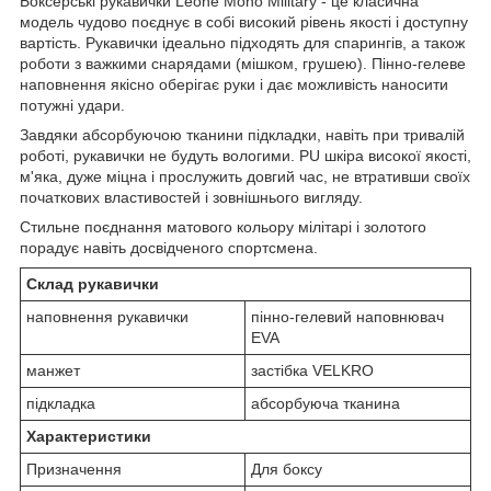
Боксерські рукавички Leone Mono Military - це класична
модель чудово поєднує в собі високий рівень якості і доступну
вартість. Рукавички ідеально підходять для спарингів, а також
роботи з важкими снарядами (мішком, грушею). Пінно-гелеве
наповнення якісно оберігає руки і дає можливість наносити
потужні удари.
Завдяки абсорбуючою тканини підкладки, навіть при тривалій
роботі, рукавички не будуть вологими. PU шкіра високої якості,
м'яка, дуже міцна і прослужить довгий час, не втративши своїх
початкових властивостей і зовнішнього вигляду.
Стильне поєднання матового кольору мілітарі і золотого
порадує навіть досвідченого спортсмена.
Склад рукавички
наповнення рукавички
пінно-гелевий наповнювач
EVA
манжет
застібка VELKRO
підкладка
абсорбуюча тканина
Характеристики
Призначення
Для боксу