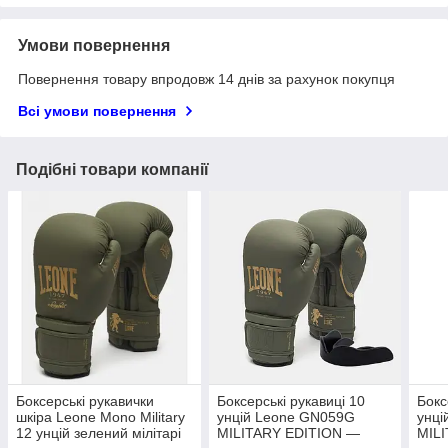
Умови повернення
Повернення товару впродовж 14 днів за рахунок покупця
Всі умови повернення
Подібні товари компанії
Боксерські рукавички
Боксерські рукавиці 10
Бокс
шкіра Leone Mono Military
унцій Leone GN059G
унці
12 унцій зелений мілітарі
MILITARY EDITION —
MIL