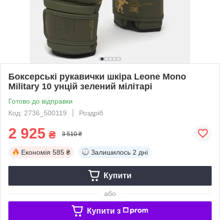
Боксерські рукавички шкіра Leone Mono
Military 10 унцій зелений мілітарі
Готово до відправки
Код: 2736_500119
Роздріб
2 925
₴
3 510 ₴
Економія
585 ₴
Залишилось
2 дні
Купити
або
Купити з