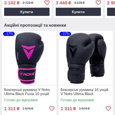
зелені (з капою в
зеле
3 102
3 440
2 9
₴
₴
3 723 ₴
4 128 ₴
комплекті)
комп
Купити
Купити
Акційні пропозиції та новинки
–17%
–17%
Боксерські рукавиці V`Noks
Боксерські рукавиці 16 унцій
Ultima Black Fuxia 10 унцій
V`Noks Ultima Black
Готово до відправки
Готово до відправки
1 311
1 311
₴
₴
1 574 ₴
1 574 ₴