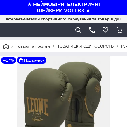
★
НЕЙМОВІРНІ ЕЛЕКТРИЧНІ
ШЕЙКЕРИ VOLTRX
★
Інтернет-магазин спортивного харчування та товарів для ф
Товари та послуги
ТОВАРИ ДЛЯ ЄДИНОБОРСТВ
Рук
–17%
Подарунок