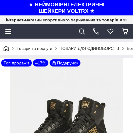
★
НЕЙМОВІРНІ ЕЛЕКТРИЧНІ
ШЕЙКЕРИ VOLTRX
★
Інтернет-магазин спортивного харчування та товарів для ф
Товари та послуги
ТОВАРИ ДЛЯ ЄДИНОБОРСТВ
Бо
Топ продажів
–17%
Подарунок