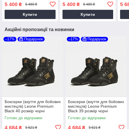
2.0 
5 400
5 400
5 6
₴
₴
6 480 ₴
6 480 ₴
BK/
Купити
Купити
Акційні пропозиції та новинки
–17%
Подарунок
–17%
Подарунок
Боксерки (взуття для бойових
Боксерки (взуття для бойових
мистецтв) Leone Premium
мистецтв) Leone Premium
Black 40 розмір чорні
Black 39 розмір чорні
Готово до відправки
Готово до відправки
4 684
4 684
₴
₴
5 621 ₴
5 621 ₴