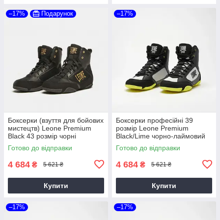
–17%
Подарунок
–17%
Боксерки (взуття для бойових
Боксерки професійні 39
мистецтв) Leone Premium
розмір Leone Premium
Black 43 розмір чорні
Black/Lime чорно-лаймовий
Готово до відправки
Готово до відправки
4 684
4 684
₴
₴
5 621 ₴
5 621 ₴
Купити
Купити
–17%
–17%