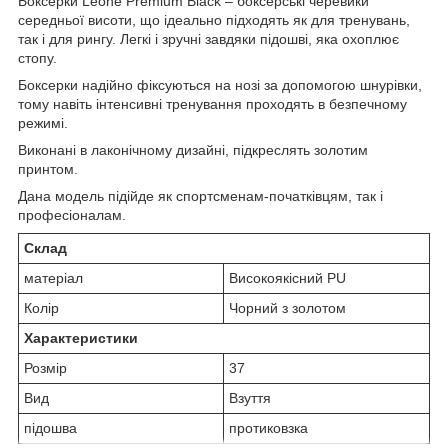
Боксерки Leone Premium Black – боксерські черевики
середньої висоти, що ідеально підходять як для тренувань,
так і для рингу. Легкі і зручні завдяки підошві, яка охоплює
стопу.
Боксерки надійно фіксуються на нозі за допомогою шнурівки,
тому навіть інтенсивні тренування проходять в безпечному
режимі.
Виконані в лаконічному дизайні, підкреслять золотим
принтом.
Дана модель підійде як спортсменам-початківцям, так і
професіоналам.
Склад
матеріал
Високоякісний PU
Колір
Чорний з золотом
Характеристики
Розмір
37
Вид
Взуття
підошва
протиковзка