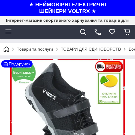
★
НЕЙМОВІРНІ ЕЛЕКТРИЧНІ
ШЕЙКЕРИ VOLTRX
★
Інтернет-магазин спортивного харчування та товарів для ф
Товари та послуги
ТОВАРИ ДЛЯ ЄДИНОБОРСТВ
Бо
Подарунок