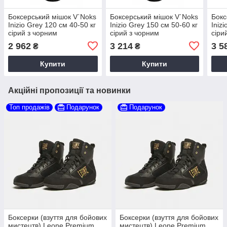
Боксерський мішок V`Noks
Боксерський мішок V`Noks
Бокс
Inizio Grey 120 см 40-50 кг
Inizio Grey 150 см 50-60 кг
Iniz
сірий з чорним
сірий з чорним
сіри
2 962
3 214
3 5
₴
₴
Купити
Купити
Акційні пропозиції та новинки
Топ продажів
Подарунок
Подарунок
Боксерки (взуття для бойових
Боксерки (взуття для бойових
мистецтв) Leone Premium
мистецтв) Leone Premium