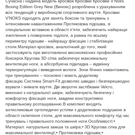
Сучасна і надійна модель кросівок Кросівки Кросівки V'Noks
Boxing Edition Grey New (Винокс) розроблена з урахуванням
всіх тенденцій у виробництві спортивного взуття. Кросівки
V'NOKS підходять для занять боксом та тренувань з
інтенсивним навантаженням.Протиковзка підошва, зі
спеціальною вставкою в області п'яти, забезпечить найкраще
зчеплення з поверхнею підлоги, а рамка по всьому
периметру підошви - найкращу фіксацію і стабілізацію
стопи.Матеріал кросівок, аналогічний до того, який
застосовують при виготовленні високоякісних професійних
боксерок.Кругова 3D сітка забезпечує максимальну
вентиляцію ноги, а абсорбуюча підкладка – відмінну
терморегуляцію і виведення вологи. Зони бічних навантажень
при тренуваннях – посилені і мають додаткову
фіксацію.Система Smart-Fit дозволяє швидко і безперешкодно
взувати і знімати взуття. Дві зворотні застібками Velcro,
виконані з натуральної шкіри, забезпечують безпечну і
комфортну фіксацію ноги, завдяки конструктивно
правильному розташуванню.В комплект входять
антисликовые ортопедичні устілки з додатковою подушкою в
області склепіння стопи, для максимального комфорту під час
тренувань і правильного положення ноги.Особливості:•
Матеріал: натуральна замша та шкіра;• 3D Кругова сітка для
максимальної вентиляції;• Протиковзка підошва;•