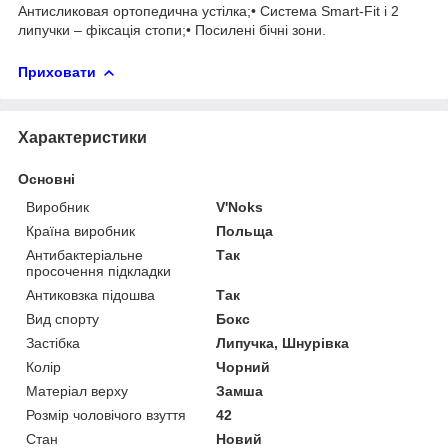
Антисликовая ортопедична устілка;• Система Smart-Fit і 2
липучки – фіксація стопи;• Посилені бічні зони.
Приховати
Характеристики
Основні
Виробник
V'Noks
Країна виробник
Польща
Антибактеріальне
Так
просочення підкладки
Антиковзка підошва
Так
Вид спорту
Бокс
Застібка
Липучка, Шнурівка
Колір
Чорний
Матеріал верху
Замша
Розмір чоловічого взуття
42
Стан
Новий