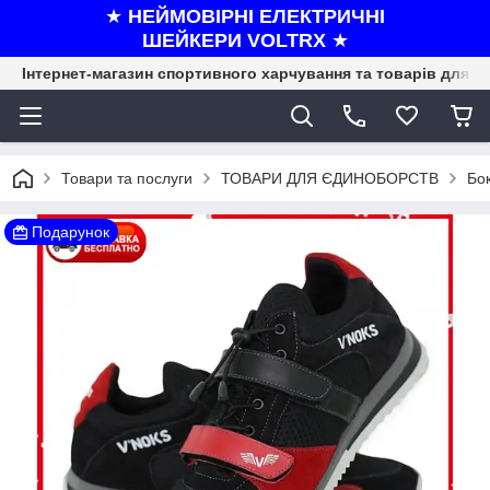
★
НЕЙМОВІРНІ ЕЛЕКТРИЧНІ
ШЕЙКЕРИ VOLTRX
★
Інтернет-магазин спортивного харчування та товарів для ф
Товари та послуги
ТОВАРИ ДЛЯ ЄДИНОБОРСТВ
Бо
Подарунок