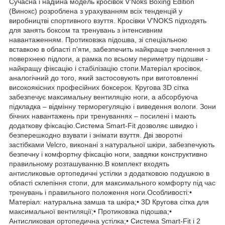
Сучасна і надійна модель кросівок V'Noks Boxing Edition
(Винокс) розроблена з урахуванням всіх тенденцій у
виробництві спортивного взуття. Кросівки V'NOKS підходять
для занять боксом та тренувань з інтенсивним
навантаженням. Протиковзка підошва, зі спеціальною
вставкою в області п'яти, забезпечить найкраще зчеплення з
поверхнею підлоги, а рамка по всьому периметру підошви -
найкращу фіксацію і стабілізацію стопи.Матеріал кросівок,
аналогічний до того, який застосовують при виготовленні
високоякісних професійних боксерок. Кругова 3D сітка
забезпечує максимальну вентиляцію ноги, а абсорбуюча
підкладка – відмінну терморегуляцію і виведення вологи. Зони
бічних навантажень при тренуваннях – посилені і мають
додаткову фіксацію.Система Smart-Fit дозволяє швидко і
безперешкодно взувати і знімати взуття. Дві зворотні
застібками Velcro, виконані з натуральної шкіри, забезпечують
безпечну і комфортну фіксацію ноги, завдяки конструктивно
правильному розташуванню.В комплект входять
антисликовые ортопедичні устілки з додатковою подушкою в
області склепіння стопи, для максимального комфорту під час
тренувань і правильного положення ноги.Особливості:•
Матеріал: натуральна замша та шкіра;• 3D Кругова сітка для
максимальної вентиляції;• Протиковзка підошва;•
Антисликовая ортопедична устілка;• Система Smart-Fit і 2