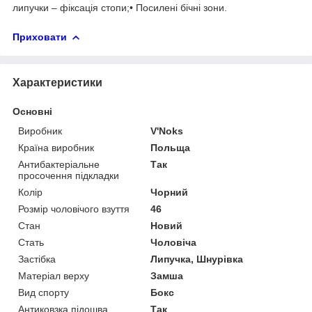
липучки – фіксація стопи;• Посилені бічні зони.
Приховати
Характеристики
Основні
Виробник
V'Noks
Країна виробник
Польща
Антибактеріальне
Так
просочення підкладки
Колір
Чорний
Розмір чоловічого взуття
46
Стан
Новий
Стать
Чоловіча
Застібка
Липучка, Шнурівка
Матеріал верху
Замша
Вид спорту
Бокс
Антиковзка підошва
Так