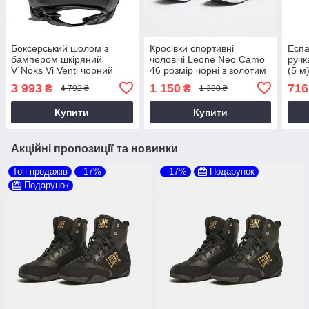
Боксерський шолом з
Кросівки спортивні
Еспа
бампером шкіряний
чоловічі Leone Neo Camo
ручк
V`Noks Vi Venti чорний
46 розмір чорні з золотим
(5 м
(універсальний розмір)
3 993
1 150
716
₴
₴
4 792 ₴
1 380 ₴
Купити
Купити
Акційні пропозиції та новинки
Топ продажів
–17%
–17%
Подарунок
Подарунок