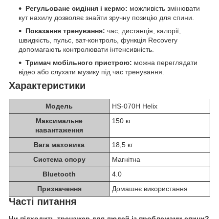
Регульоване сидіння і кермо:
можливість змінювати
кут нахилу дозволяє знайти зручну позицію для спини.
Показання тренування:
час, дистанція, калорії,
швидкість, пульс, ват-контроль, функція Recovery
допомагають контролювати інтенсивність.
Тримач мобільного пристрою:
можна переглядати
відео або слухати музику під час тренування.
Характеристики
Модель
HS-070H Helix
Максимальне
150 кг
навантаження
Вага маховика
18,5 кг
Система опору
Магнітна
Bluetooth
4.0
Призначення
Домашнє використання
Часті питання
Чи підходить тренажер для людей із проблемами спини?