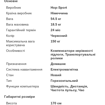
Основні
Виробник
Hop-Sport
Країна виробник
Німеччина
Вага
54.5 кг
Вага маховика
18.5 кг
Гарантійний термін
24 міс
Колір
Червоний
Максимальна вага
150 кг
користувача
Особливості
Компенсатори нерівності
підлоги, Транспортувальні
ролики
Призначення
Домашнє
Система навантаження
Електромагнітна
Стан
Новий
Тип
Горизонтальний
Функции компьютера
Швидкість, Дистанція,
Частота пульсу, Час
Габаритні розміри
Висота
170 см