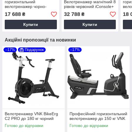
горизонтальний
Велотренажер магнітний 8
гори
велотренажер чорно-
рівнів червоний iConsole+
вело
сріблястий
золо
17 688
32 788
18 
₴
₴
Купити
Купити
Акційні пропозиції та новинки
–17%
Подарунок
–17%
Велотренажер VNK BikeErg
Професійний горизонтальний
C2 PRO до 180 кг чорний
велотренажер до 150 кг VNK
Готово до відправки
Готово до відправки