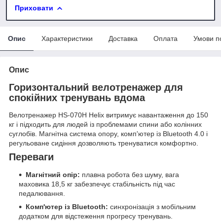
Приховати
Опис
Характеристики
Доставка
Оплата
Умови п
Опис
Горизонтальний велотренажер для
спокійних тренувань вдома
Велотренажер HS-070H Helix витримує навантаження до 150
кг і підходить для людей із проблемами спини або колінних
суглобів. Магнітна система опору, комп'ютер із Bluetooth 4.0 і
регульоване сидіння дозволяють тренуватися комфортно.
Переваги
Магнітний опір:
плавна робота без шуму, вага
маховика 18,5 кг забезпечує стабільність під час
педалювання.
Комп'ютер із Bluetooth:
синхронізація з мобільним
додатком для відстеження прогресу тренувань.